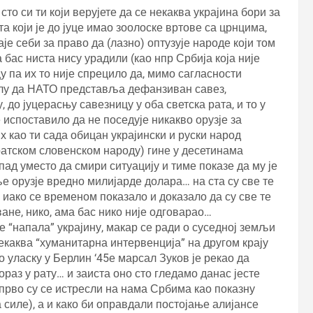
сто си ти који верујете да се некаква украјина бори за
та који је до јуце имао зоолоске вртове са црнцима,
аје себи за право да (лазно) оптузује народе који том
бас ниста нису урадили (као нпр Србија која није
у па их то није спрецило да, мимо сагласности
елу да НАТО представља дефанзиван савез,
 до јуцерасњу савезницу у оба светска рата, и то у
 испоставило да не поседује никакво орузје за
 као ти сада обицан украјински и руски народ
братском словенском народу) гине у десетинама
ад уместо да смири ситуацију и тиме показе да му је
е орузје вредно милијарде долара… на ста су све те
 иако се временом показало и доказало да су све те
ане, нико, ама бас нико није одговарао…
је “напала” украјину, макар се ради о суседној земљи
екаква “хуманитарна интервенција” на другом крају
о уласку у Берлин ‘45е марсал Зуков је рекао да
раз у рату… и заиста оно сто гледамо данас јесте
 прво су се истресли на нама Србима као показну
 силе), а и како би оправдали постојање алијансе