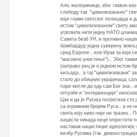
Ало, малоумнице, због таквих као 
слободу тзв. “цивилизованог” све
који глуми светског полицајца и д
истом “цивилизованом” свету ама 
угрозила нити једну НАТО цланиц
Савета безб УН, и противно нац
бомбардују једну суверену земљу,
сред Европе… или Ирак за који се
“масовно унистење”)… Због таквих
(заправо рец је о једном истом 
хиљада… а тај “цивилизовани” зап
стало до обицних украјинаца, саљ
паре могле да оду сам Бог зна… и
оптузбе и “интервенције” неоснов
Цак и да је Русија погресила сто 
са огромним бројем Руса… а не н
света коју нико није ни тразио… П
нацисти никада неце опростити по
наставак нацистицке идеологије;
везбу Русима (тзв. демонстрација