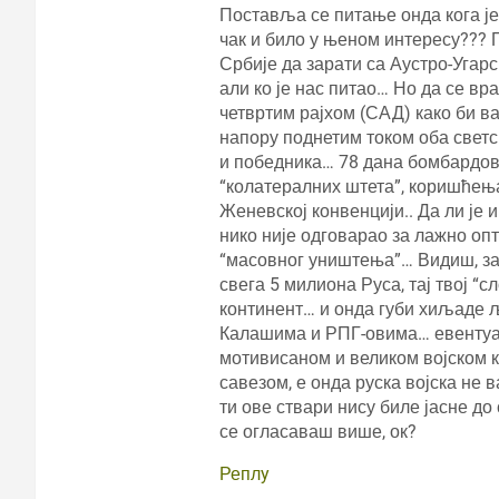
Поставља се питање онда кога је
чак и било у њеном интересу??? П
Србије да зарати са Аустро-Угар
али ко је нас питао… Но да се в
четвртим рајхом (САД) како би в
напору поднетим током оба светск
и победника… 78 дана бомбардов
“колатералних штета”, коришћењ
Женевској конвенцији.. Да ли је 
нико није одговарао за лажно о
“масовног уништења”… Видиш, за 
свега 5 милиона Руса, тај твој “
континент… и онда губи хиљаде 
Калашима и РПГ-овима… евентуал
мотивисаном и великом војском к
савезом, е онда руска војска не 
ти ове ствари нису биле јасне до 
се огласаваш више, ок?
Реплy