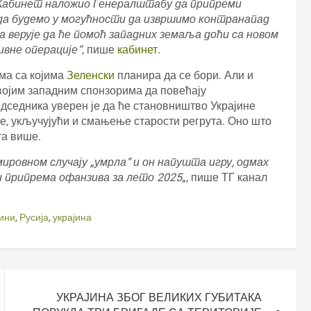
е Кабинет наложио Генералштабу да припреми
о да будемо у могућности да извршимо контранапад
а верује да ће помоћ западних земаља доћи са новом
ивне операције“
, пише
кабинет
.
ама са којима
Зеленски
планира да се бори. Али и
својим западним спонзорима да повећају
едседника уверен је да ће становништво Украјине
е, укључујући и смањење старости регрута. Оно што
та више.
мировном случају „умрла“ и он напушта игру, одмах
 и припрема офанзива за лето 2025
„, пише ТГ канал
јини
,
Русија
,
украјина
УКРАЈИНА ЗБОГ ВЕЛИКИХ ГУБИТАКА