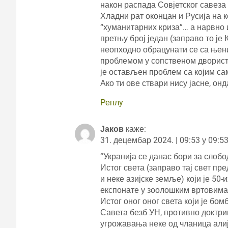
након распада Совјетског савеза
Хладни рат оконцан и Русија на 
“хуманитарних криза”… а нарвно и
претњу број један (заправо то је
неопходно обрацунати се са њени
проблемом у сопственом двористу
је остављен проблем са којим сам
Ако ти ове ствари нису јасне, он
Реплy
Јаков
каже:
31. децембар 2024. | 09:53 у 09:5
“Укранија се данас бори за слобо
Истог света (заправо тај свет п
и неке азијске земље) који је 50
експонате у зоолошким вртовим
Истог оног оног света који је бо
Савета безб УН, противно доктри
угрожавања неке од чланица алиј