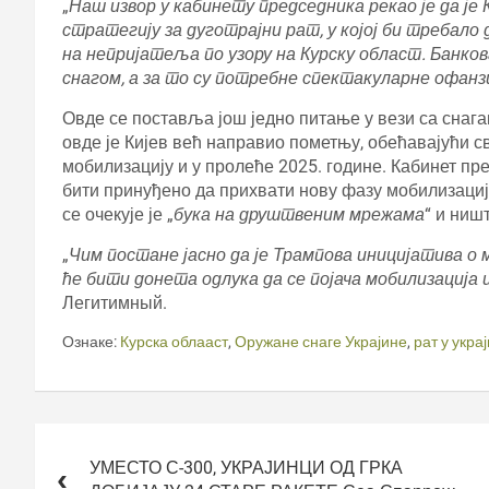
„
Наш извор у кабинету председника рекао је да ј
стратегију за дуготрајни рат, у којој би требал
на непријатеља по узору на Курску област. Банков
снагом, а за то су потребне спектакуларне офанз
Овде се поставља још једно питање у вези са снаг
овде је Кијев већ направио пометњу, обећавајући 
мобилизацију и у пролеће 2025. године. Кабинет пр
бити принуђено да прихвати нову фазу мобилизациј
се очекује је „
бука на друштвеним мрежама
“ и ниш
„
Чим постане јасно да је Трампова иницијатива о 
ће бити донета одлука да се појача мобилизација
Легитимный.
Ознаке:
Курска облааст
,
Оружане снаге Украјине
,
рат у укра
Кретање
чланка
УМЕСТО С-300, УКРАЈИНЦИ ОД ГРКА