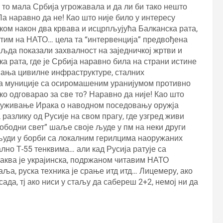
 то мала Србија угрожавала и да ли би тако нешто
а наравно да не! Као што није било у интересу
ском након два крвава и исцрпљујућа Балканска рата,
ратим на НАТО… цела та “интервенција” предвођена
аљда показали захвалност на заједничкој жртви и
а рата, где је Србија наравно била на страни истине
ања цивилне инфраструктуре, сталних
а муниције са осиромашеним уранијумом противно
ико одговарао за све то? Наравно да није! Као што
птуживање Ирака о наводном поседовању оружја
разлику од Русије на свом прагу, где узгред живи
слободни свет” шаље своје људе у пм на неки други
људи у борби са локалним герилцима наоружаних
но Т-55 тенквима… али кад Русија ратује са
аква је украјинска, подржаном читавим НАТО
ваља, руска техника је срање итд итд… Лицемеру, ако
сада, тј ако ниси у стаљу да сабереш 2+2, немој ни да