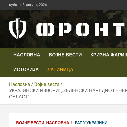
Скип
субота, 8. август, 2026.
то
цонтент
Први војни канал у Србији
Телевизија ФРОНТ
НАСЛОВНА
ВОЈНЕ ВЕСТИ
КРИЗНА ЖАРИ
ИСТОРИЈА
ЛАТИНИЦА
Насловна
Војне вести
УКРАЈИНСКИ ИЗВОРИ: „ЗЕЛЕНСКИ НАРЕДИО ГЕНЕР
ОБЛАСТ“
ВОЈНЕ ВЕСТИ
НАСЛОВНА-1
РАТ У УКРАЈИНИ