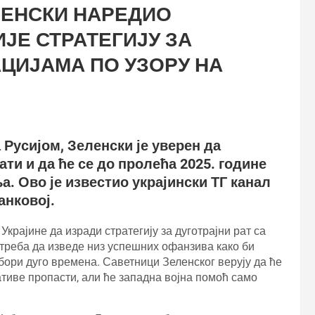
ЛЕНСКИ НАРЕДИО
ЈЕ СТРАТЕГИЈУ ЗА
ЦИЈАМА ПО УЗОРУ НА
а Русијом, Зеленски је уверен да
ти и да ће се до пролећа 2025. године
. Ово је известио украјински ТГ канал
анковој.
крајине да изради стратегију за дуготрајни рат са
о треба да изведе низ успешних офанзива како би
бори дуго времена. Саветници Зеленског верују да ће
тиве пропасти, али ће западна војна помоћ само