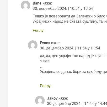
Bane
каже:
30. децембар 2024. | 10:54 у 10:54
Тешко је поверовати да Зеленски о било 
украјински народ не схвата суштину, тач
Реплy
Evans
каже:
30. децембар 2024. | 11:54 у 11:54
да, да, цео украјински народ је глуп 
знате
…
Украјина се данас бори за слободу це
…
Реплy
Jakov
каже:
30. децембар 2024. | 14:44 у 14:4