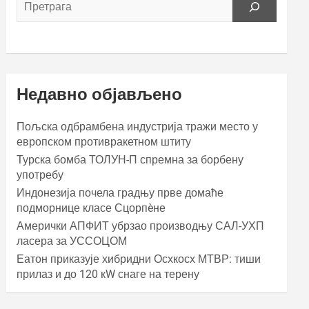
Недавно објављено
Пољска одбрамбена индустрија тражи место у
европском противракетном штиту
Турска бомба ТОЛУН-П спремна за борбену
употребу
Индонезија почела градњу прве домаће
подморнице класе Сцорпèне
Амерички АПФИТ убрзао производњу САЛ-УХП
ласера за УССОЦОМ
Еатон приказује хибридни Осхкосх МТВР: тиши
прилаз и до 120 кW снаге на терену