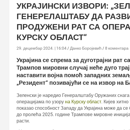
УКРАЈИНСКИ ИЗВОРИ: „ЗЕ
ГЕНЕРЕЛАШТАБУ ДА РАЗВИ
ПРОДУЖЕНИ РАТ СА ОПЕРА
КУРСКУ ОБЛАСТ“
29. децембар 2024. | 16:04
Данко Боројевић
8 коментара
Украјина се спрема за дуготрајни рат с
Трампов мировни случај неће дуго траја
наставити војна помоћ западних земаља
„Резидент“ позивајући се на извор на Б
Зеленски је наредио Генералштабу Оружаних снага У
операцијама по узору
на Курску област
. Кијев хитн
показао способност Западу да Украјина може да се 
до пролећа 2025. године Трампове мировне иниција
расти.