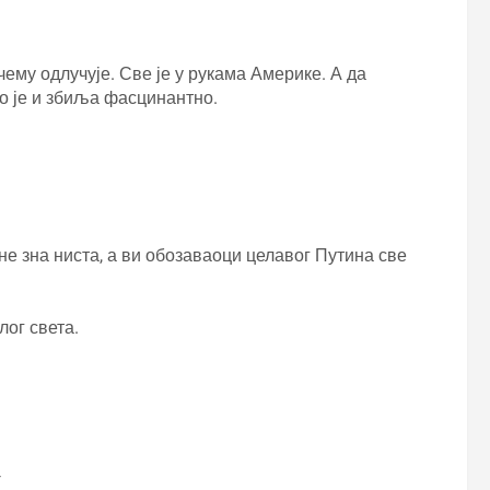
чему одлучује. Све је у рукама Америке. А да
но је и збиља фасцинантно.
и не зна ниста, а ви обозаваоци целавог Путина све
лог света.
4