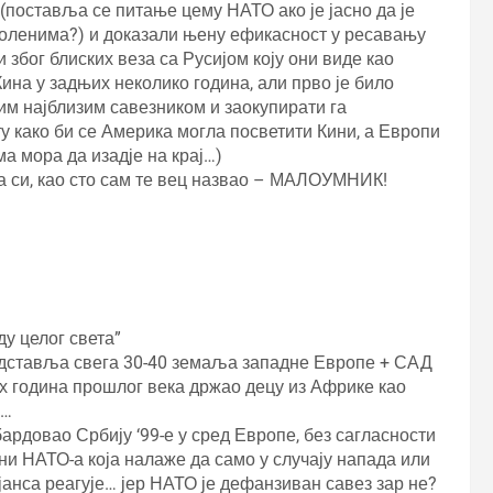
 (поставља се питање цему НАТО ако је јасно да је
коленима?) и доказали њену ефикасност у ресавању
 због блиских веза са Русијом коју они виде као
 Кина у задњих неколико година, али прво је било
м најблизим савезником и заокупирати га
 како би се Америка могла посветити Кини, а Европи
а мора да изадје на крај…)
да си, као сто сам те вец назвао – МАЛОУМНИК!
3
ду целог света”
редставља свега 30-40 земаља западне Европе + САД
-их година прошлог века држао децу из Африке као
а…
мбардовао Србију ‘99-е у сред Европе, без сагласности
ни НАТО-а која налаже да само у случају напада или
анса реагује… јер НАТО је дефанзиван савез зар не?