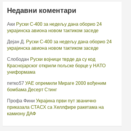
Недавни коментари
Аки
Руски С-400 за недељу дана оборио 24
украјинска авиона новом тактиком заседе
Дејан Д.
Руски С-400 за недељу дана оборио 24
украјинска авиона новом тактиком заседе
Слободан
Руски војници тврде да су код
Краснојарског открили пољске борце у НАТО
униформама
петко57
УАЕ опремили Мираге 2000 вођеним
бомбама Десерт Стинг
Профа Фини
Украјина први пут званично
приказала СТАСХ са Хеллфире ракетама на
камиону ДАФ