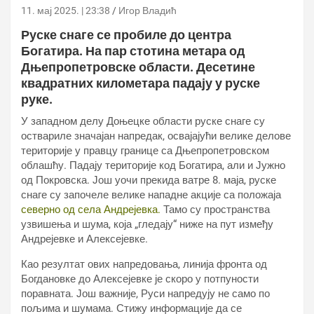
11. мај 2025. | 23:38
Игор Владић
Руске снаге се пробиле до центра
Богатира. На пар стотина метара од
Дњепропетровске области. Десетине
квадратних километара падају у руске
руке.
У западном делу Доњецке области руске снаге су
оствариле значајан напредак, освајајући велике делове
територије у правцу границе са Дњепропетровском
облашћу. Падају територије код Богатира, али и Јужно
од Покровска. Још уочи прекида ватре 8. маја, руске
снаге су започеле велике нападне акције са положаја
северно од села Андрејевка.
Тамо су пространства
узвишења и шума, која „гледају“ ниже на пут између
Андрејевке и Алексејевке.
Као резултат ових напредовања, линија фронта од
Богдановке до Алексејевке је скоро у потпуности
поравната. Још важније, Руси напредују не само по
пољима и шумама. Стижу информације да се