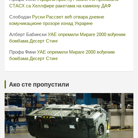
СТАСХ са Хеллфире ракетама на камиону ДАФ
Слободан
Руски Рассвет већ отвара дневне
комуникационе прозоре изнад Украјине
Алберт Бабински
УАЕ опремили Мираге 2000 вођеним
бомбама Десерт Стинг
Профа Фини
УАЕ опремили Мираге 2000 вођеним
бомбама Десерт Стинг
Ако сте пропустили