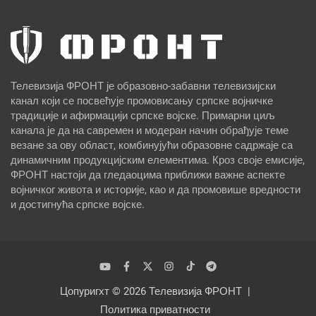
Телевизија ФРОНТ је образовно-забавни телевизијски
канал који се посвећује промовисању српске војничке
традиције и афирмацији српске војске. Примарни циљ
канала је да на савремен и модеран начин обрађује теме
везане за ову област, комбинујући образовне садржаје са
динамичним продукцијским елементима. Кроз своје емисије,
ФРОНТ настоји да гледаоцима приближи важне аспекте
војничког живота и историје, као и да промовише вредности
и достигнућа српске војске.
Цопyригхт © 2026
Телевизија ФРОНТ
Политика приватности