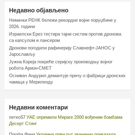
Недавно објављено
Немачки РЕНК бележи рекордне војне поруџбине у
2026. години
Израелски Ерез тестира тајни систем против дронова
са капсулом и лансером
Дронови погодили рафинерију Славнефт-ЈАНОС у
Јарослављу
Јужна Кореја покреће серијску производњу војног
робота Арион-СМЕТ
Оснивач Андурил демантује причу о фабрици дронских
чамаца у Мериленду
Недавни коментари
петко57
УАЕ опремили Мираге 2000 вођеним бомбама
Десерт Стинг
Профа Фини
Украјина први пут званично приказала