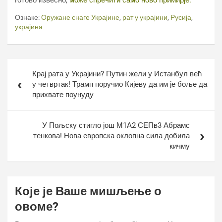
готово извесно,
може спречити само ново примирје.
Ознаке:
Оружане снаге Украјине
,
рат у украјини
,
Русија
,
украјина
Кретање
Крај рата у Украјини? Путин жели у Истанбул већ
чланка
у четвртак! Трамп поручио Кијеву да им је боље да
прихвате поунуду
У Пољску стигло још М1А2 СЕПв3 Абрамс
тенкова! Нова европска оклопна сила добила
кичму
Које је Ваше мишљење о
овоме?