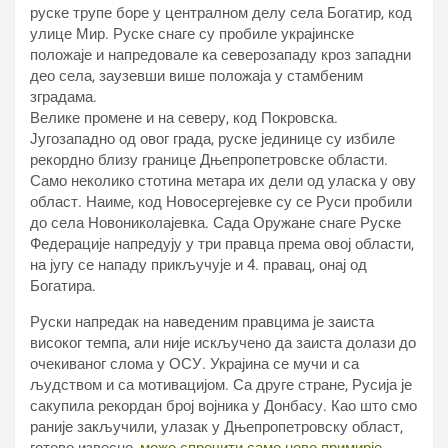
руске трупе боре у централном делу села Богатир, код
улице Мир. Руске снаге су пробиле украјинске
положаје и напредовале ка северозападу кроз западни
део села, заузевши више положаја у стамбеним
зградама.
Велике промене и на северу, код Покровска.
Југозападно од овог града, руске јединице су избиле
рекордно близу границе Дњепропетровске области.
Само неколико стотина метара их дели од уласка у ову
област. Наиме, код Новосергејевке су се Руси пробили
до села Новониколајевка. Сада Оружане снаге Руске
Федерације напредују у три правца према овој области,
на југу се нападу прикључује и 4. правац, онај од
Богатира.
Руски напредак на наведеним правцима је заиста
високог темпа, али није искључено да заиста долази до
очекиваног слома у ОСУ. Украјина се мучи и са
људством и са мотивацијом. Са друге стране, Русија је
сакупила рекордан број војника у Донбасу. Као што смо
раније закључили, улазак у Дњепропетровску област,