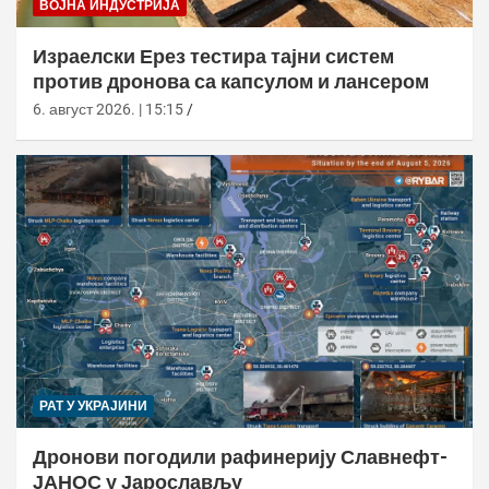
ВОЈНА ИНДУСТРИЈА
Израелски Ерез тестира тајни систем
против дронова са капсулом и лансером
6. август 2026. | 15:15
РАТ У УКРАЈИНИ
Дронови погодили рафинерију Славнефт-
ЈАНОС у Јарослављу