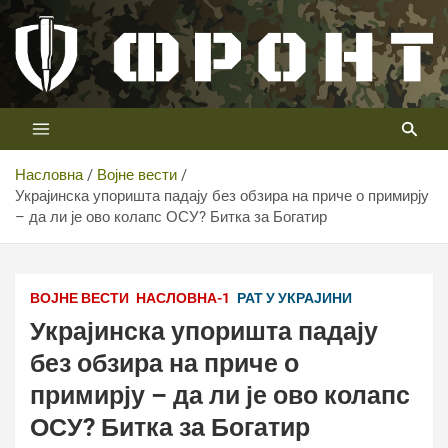
Скип
то
цонтент
Први војни канал у Србији
Телевизија ФРОНТ
Насловна
Војне вести
Украјинска упоришта падају без обзира на приче о примирју
– да ли је ово колапс ОСУ? Битка за Богатир
Министерство обороны Российской Федерации
ВОЈНЕ ВЕСТИ
НАСЛОВНА-1
РАТ У УКРАЈИНИ
Украјинска упоришта падају
без обзира на приче о
примирју – да ли је ово колапс
ОСУ? Битка за Богатир