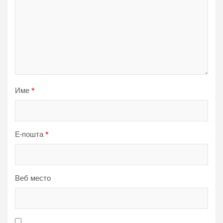
Име
*
Е-пошта
*
Веб место