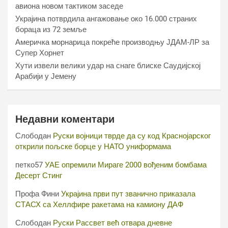
авиона новом тактиком заседе
Украјина потврдила ангажовање око 16.000 страних
бораца из 72 земље
Америчка морнарица покреће производњу ЈДАМ-ЛР за
Супер Хорнет
Хути извели велики удар на снаге блиске Саудијској
Арабији у Јемену
Недавни коментари
Слободан
Руски војници тврде да су код Краснојарског
открили пољске борце у НАТО униформама
петко57
УАЕ опремили Мираге 2000 вођеним бомбама
Десерт Стинг
Профа Фини
Украјина први пут званично приказала
СТАСХ са Хеллфире ракетама на камиону ДАФ
Слободан
Руски Рассвет већ отвара дневне