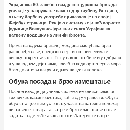
Украјинска 80. засебна ваздушно-јуришна бригада
увела је у наоружање самоходну хаубицу Бохдана,
а њену борбену употребу приказала је на својој
Фејсбук страници. Реч је о систему који већ користе
јединице Ваздушно-јуришних снага Украјине за
ватрену подршку на линији фронта.
Према наводима бригаде, Бохдана омогућава брзо
распоређивање, прецизно дејство по циљевима и
високу покретљивост. То су важне особине и у одбрани
и у нападним дејствима, посебно када артиљерија мора
брзо да отвори ватру и одмах напусти положај.
Обука посада и брзо измештање
Посаде наводе да учинак система не зависи само од
техничких карактеристика, већ и од уиграности. Обука
обухвата цео циклус рада: улазак на ватрени положај,
нишањење, отварање ватре и брзо измештање после
задатка ради избегавања противбатеријске ватре.