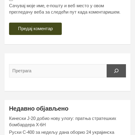
Сачувај моје име, е-пошту и веб место у овом
прегледачу веба за следећи пут када коментаришем.
Недавно објављено
Кинески Ј-20 добио нову улогу: пратња стратешких
бомбардера Х-6Н
Руски С-400 за недељу дана оборио 24 украјинска