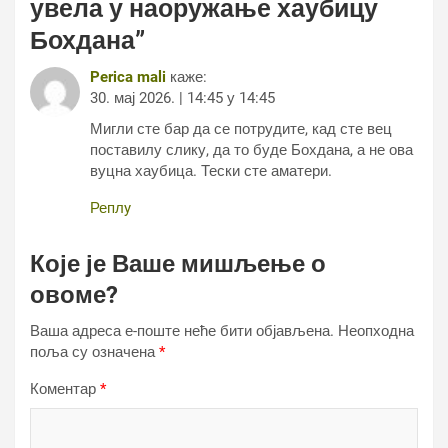
увела у наоружање хаубицу
Бохдана
”
Perica mali
каже:
30. мај 2026. | 14:45 у 14:45
Мигли сте бар да се потрудите, кад сте вец
поставилу слику, да то буде Бохдана, а не ова
вуцна хаубица. Тески сте аматери.
Реплy
Које је Ваше мишљење о
овоме?
Ваша адреса е-поште неће бити објављена.
Неопходна
поља су означена
*
Коментар
*