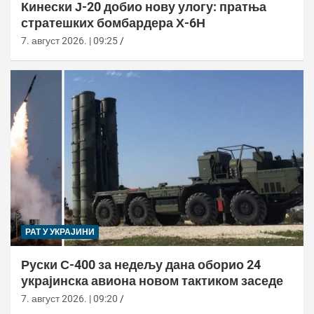
Кинески Ј-20 добио нову улогу: пратња
стратешких бомбардера Х-6Н
7. август 2026. | 09:25
РАТ У УКРАЈИНИ
Руски С-400 за недељу дана оборио 24
украјинска авиона новом тактиком заседе
7. август 2026. | 09:20