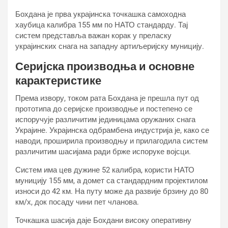
Бохдана је прва украјинска точкашка самоходна
хаубица калибра 155 мм по НАТО стандарду. Тај
систем представља важан корак у преласку
украјинских снага на западну артиљеријску муницију.
Серијска производња и основне
карактеристике
Према извору, током рата Бохдана је прешла пут од
прототипа до серијске производње и постепено се
испоручује различитим јединицама оружаних снага
Украјине. Украјинска одбрамбена индустрија је, како се
наводи, проширила производњу и прилагодила систем
различитим шасијама ради брже испоруке војсци.
Систем има цев дужине 52 калибра, користи НАТО
муницију 155 мм, а домет са стандардним пројектилом
износи до 42 км. На путу може да развије брзину до 80
км/х, док посаду чини пет чланова.
Точкашка шасија даје Бохдани високу оперативну