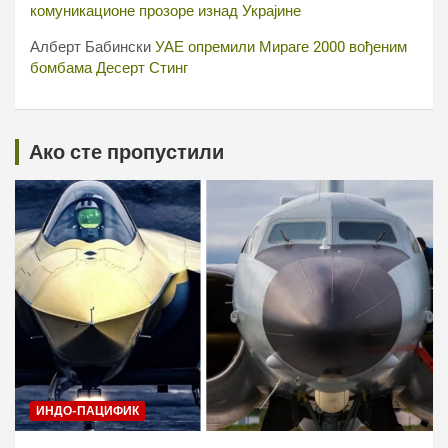
комуникационе прозоре изнад Украјине
Алберт Бабински
УАЕ опремили Мираге 2000 вођеним
бомбама Десерт Стинг
Ако сте пропустили
ИНДО-ПАЦИФИК