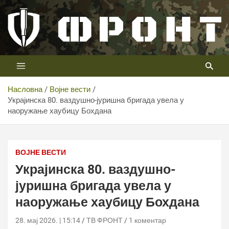
Скип
то
цонтент
Први војни канал у Србији
Телевизија ФРОНТ
Насловна
Војне вести
Украјинска 80. ваздушно-јуришна бригада увела у
наоружање хаубицу Бохдана
ВОЈНЕ ВЕСТИ
Украјинска 80. ваздушно-
јуришна бригада увела у
наоружање хаубицу Бохдана
28. мај 2026. | 15:14
ТВ ФРОНТ
1 коментар