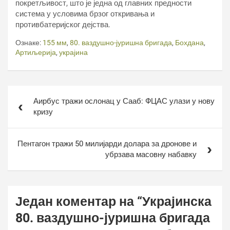
покретљивост, што је једна од главних предности
система у условима брзог откривања и
противбатеријског дејства.
Ознаке:
155 мм
,
80. ваздушно-јуришна бригада
,
Бохдана
,
Артиљерија
,
украјина
Кретање
Аирбус тражи ослонац у Сааб: ФЦАС улази у нову
чланка
кризу
Пентагон тражи 50 милијарди долара за дронове и
убрзава масовну набавку
Један коментар на “
Украјинска
80. ваздушно-јуришна бригада