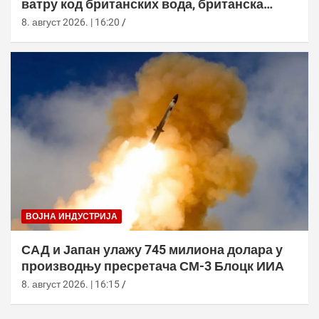
ватру код британских вода, британска
морнарица појачала праћење
8. август 2026. | 16:20
ВОЈНА ИНДУСТРИЈА
САД и Јапан улажу 745 милиона долара у
производњу пресретача СМ-3 Блоцк ИИА
8. август 2026. | 16:15