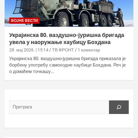
ВОЈНЕ ВЕСТИ
Украјинска 80. ваздушно-јуришна бригада
увела у наоружање хаубицу Бохдана
28. мај 2026. | 15:14
ТВ ФРОНТ
1 коментар
Украјинска 80. ваздушно-јуришна бригада приказала је
борбену употребу самоходне хаубице Бохдана. Реч је
о домаћем точкашу…