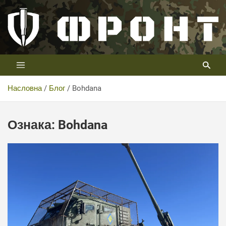
Скип
то
цонтент
Први војни канал у Србији
Телевизија ФРОНТ
Насловна
Блог
Bohdana
Ознака:
Bohdana