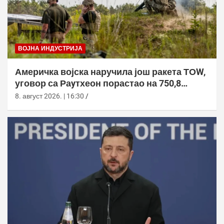
ВОЈНА ИНДУСТРИЈА
Америчка војска наручила још ракета ТОW,
уговор са Раyтхеон порастао на 750,8
милиона долара
8. август 2026. | 16:30