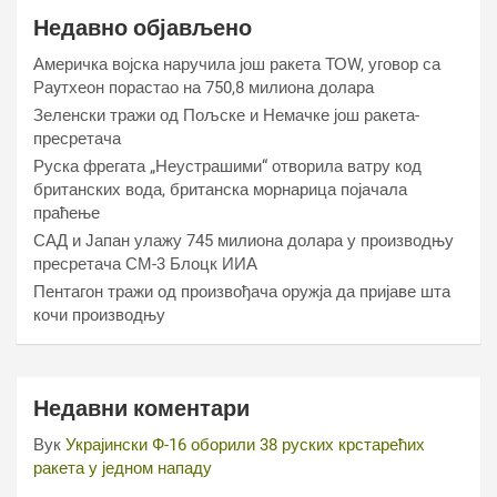
Недавно објављено
Америчка војска наручила још ракета ТОW, уговор са
Раyтхеон порастао на 750,8 милиона долара
Зеленски тражи од Пољске и Немачке још ракета-
пресретача
Руска фрегата „Неустрашими“ отворила ватру код
британских вода, британска морнарица појачала
праћење
САД и Јапан улажу 745 милиона долара у производњу
пресретача СМ-3 Блоцк ИИА
Пентагон тражи од произвођача оружја да пријаве шта
кочи производњу
Недавни коментари
Вук
Украјински Ф-16 оборили 38 руских крстарећих
ракета у једном нападу