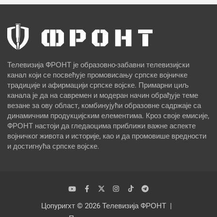
Телевизија ФРОНТ је образовно-забавни телевизијски
канал који се посвећује промовисању српске војничке
традиције и афирмацији српске војске. Примарни циљ
канала је да на савремен и модеран начин обрађује теме
везане за ову област, комбинујући образовне садржаје са
динамичним продукцијским елементима. Кроз своје емисије,
ФРОНТ настоји да гледаоцима приближи важне аспекте
војничког живота и историје, као и да промовише вредности
и достигнућа српске војске.
Цопyригхт © 2026
Телевизија ФРОНТ