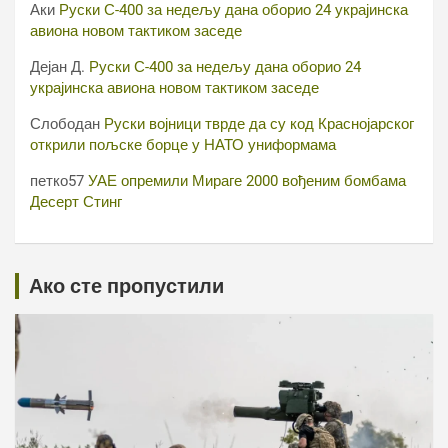
Аки
Руски С-400 за недељу дана оборио 24 украјинска
авиона новом тактиком заседе
Дејан Д.
Руски С-400 за недељу дана оборио 24
украјинска авиона новом тактиком заседе
Слободан
Руски војници тврде да су код Краснојарског
открили пољске борце у НАТО униформама
петко57
УАЕ опремили Мираге 2000 вођеним бомбама
Десерт Стинг
Ако сте пропустили