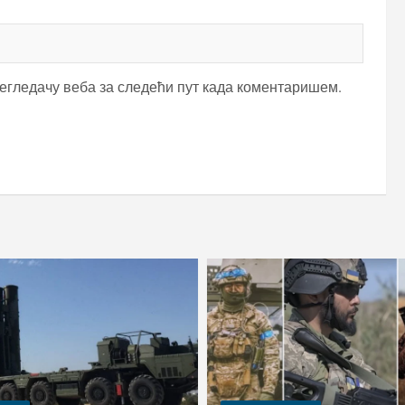
регледачу веба за следећи пут када коментаришем.