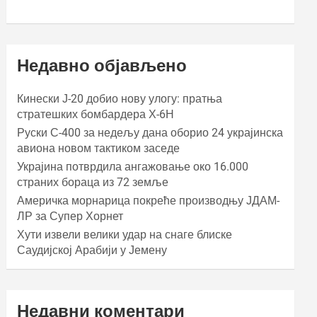
Недавно објављено
Кинески Ј-20 добио нову улогу: пратња
стратешких бомбардера Х-6Н
Руски С-400 за недељу дана оборио 24 украјинска
авиона новом тактиком заседе
Украјина потврдила ангажовање око 16.000
страних бораца из 72 земље
Америчка морнарица покреће производњу ЈДАМ-
ЛР за Супер Хорнет
Хути извели велики удар на снаге блиске
Саудијској Арабији у Јемену
Недавни коментари