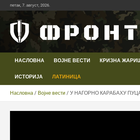
Скип
петак, 7. август, 2026.
то
цонтент
Први војни канал у Србији
Телевизија ФРОНТ
НАСЛОВНА
ВОЈНЕ ВЕСТИ
КРИЗНА ЖАРИ
ИСТОРИЈА
ЛАТИНИЦА
Насловна
Војне вести
У НАГОРНО КАРАБАХУ ПУЦ