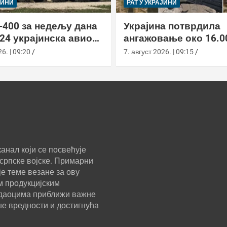
ЈИНИ
РАТ У УКРАЈИНИ
-400 за недељу дана
Украјина потврдила
24 украјинска авиона
ангажовање око 16.0
актиком заседе
страних бораца из 7
6. | 09:20
7. август 2026. | 09:15
анал који се посвећује
српске војске. Примарни
е теме везане за ову
м продукцијским
ледаоцима приближи важне
ше вредности и достигнућа