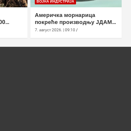
ВОЈНА ИНДУСТРИЈА
Америчка морнарица
00
покреће производњу ЈДАМ-
2 земље
ЛР за Супер Хорнет
7. август 2026. | 09:10