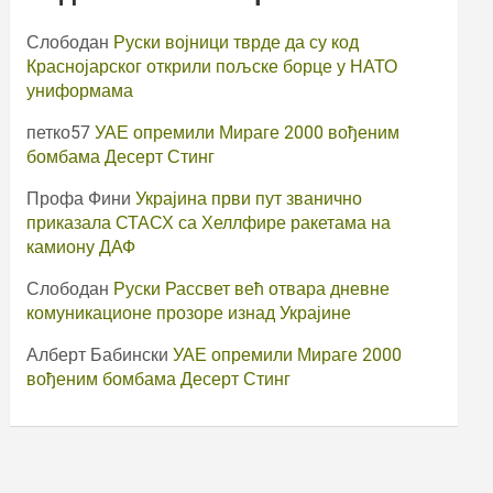
Слободан
Руски војници тврде да су код
Краснојарског открили пољске борце у НАТО
униформама
петко57
УАЕ опремили Мираге 2000 вођеним
бомбама Десерт Стинг
Профа Фини
Украјина први пут званично
приказала СТАСХ са Хеллфире ракетама на
камиону ДАФ
Слободан
Руски Рассвет већ отвара дневне
комуникационе прозоре изнад Украјине
Алберт Бабински
УАЕ опремили Мираге 2000
вођеним бомбама Десерт Стинг