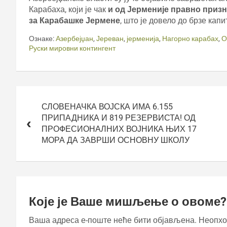
Карабаха, који је чак
и од Јерменије правно призн
за Карабашке Јермене
, што је довело до брзе кап
Ознаке:
Азербејџан
,
Јереван
,
јерменија
,
Нагорно карабах
,
О
Руски мировни контингент
Кретање
чланка
СЛОВЕНАЧКА ВОЈСКА ИМА 6.155
ПРИПАДНИКА И 819 РЕЗЕРВИСТА! ОД
ПРОФЕСИОНАЛНИХ ВОЈНИКА ЊИХ 17
МОРА ДА ЗАВРШИ ОСНОВНУ ШКОЛУ
Које је Ваше мишљење о овоме?
Ваша адреса е-поште неће бити објављена.
Неопхо