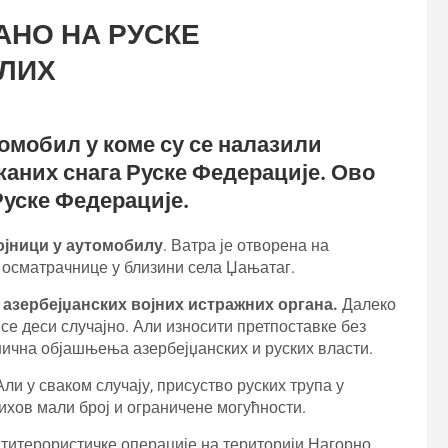
АНО НА РУСКЕ
УЛИХ
томобил у коме су се налазили
аних снага Руске Федерације. Ово
уске Федерације.
ојници у аутомобилу
. Ватра је отворена на
а осматрачнице у близини села Џањатаг.
 азербејџанских војних истражних органа.
Далеко
 се деси случајно. Али износити претпоставке без
ична објашњења азербејџанских и руских власти.
 Али у сваком случају, присуство руских трупа у
ихов мали број и ограничене могућности.
нтитерористичке операције на територији Нагорно