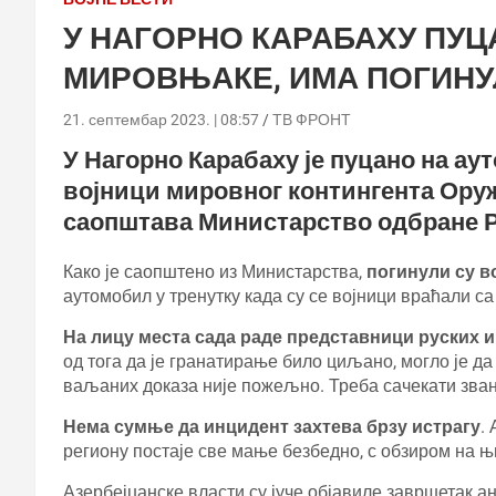
У НАГОРНО КАРАБАХУ ПУЦ
МИРОВЊАКЕ, ИМА ПОГИН
21. септембар 2023. | 08:57
ТВ ФРОНТ
У Нагорно Карабаху је пуцано на ау
војници мировног контингента Оруж
саопштава Министарство одбране Р
Како је саопштено из Министарства,
погинули су в
аутомобил у тренутку када су се војници враћали с
На лицу места сада раде представници руских и
од тога да је гранатирање било циљано, могло је да
ваљаних доказа није пожељно. Треба сачекати зван
Нема сумње да инцидент захтева брзу истрагу
.
региону постаје све мање безбедно, с обзиром на њ
Азербејџанске власти су јуче објавиле завршетак а