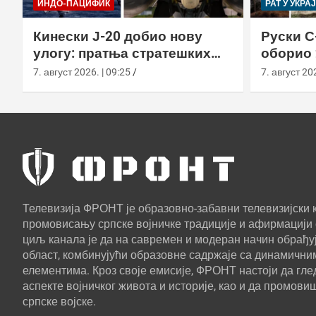
ИНДО-ПАЦИФИК
РАТ У УКРА
Кинески Ј-20 добио нову
Руски С
улогу: пратња стратешких
оборио 
бомбардера Х-6Н
новом т
7. август 2026. | 09:25
7. август 202
Телевизија ФРОНТ је образовно-забавни телевизијски к
промовисању српске војничке традиције и афирмацији 
циљ канала је да на савремен и модеран начин обрађуј
област, комбинујући образовне садржаје са динамични
елементима. Кроз своје емисије, ФРОНТ настоји да г
аспекте војничког живота и историје, као и да промови
српске војске.