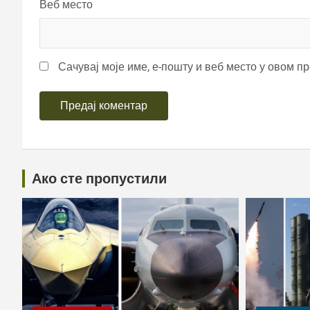
Веб место
Сачувај моје име, е-пошту и веб место у овом п
Ако сте пропустили