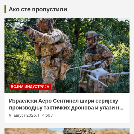
Ако сте пропустили
ВОЈНА ИНДУСТРИЈА
Израелски Аеро Сентинел шири серијску
производњу тактичких дронова и улази на
нова тржишта
9. август 2026. | 14:50