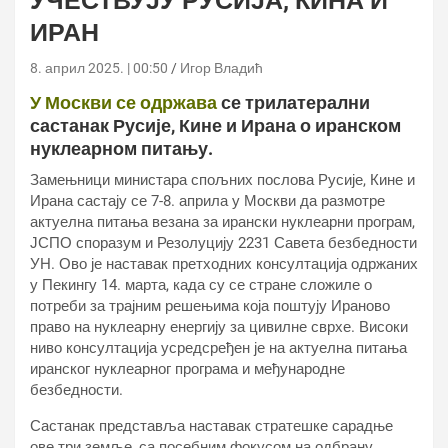
УЧЕСТВУЈУ РУСИЈА, КИНА И
ИРАН
8. април 2025. | 00:50
Игор Владић
У Москви се одржава
се трилатерални
састанак Русије, Кине и Ирана о иранском
нуклеарном питању.
Замењници министара спољних послова Русије, Кине и
Ирана састају се 7-8. априла у Москви да размотре
актуелна питања везана за ирански нуклеарни програм,
ЈСПО споразум и Резолуцију 2231 Савета безбедности
УН. Ово је наставак претходних консултација одржаних
у Пекингу 14. марта, када су се стране сложиле о
потреби за трајним решењима која поштују Ираново
право на нуклеарну енергију за цивилне сврхе. Високи
ниво консултација усредсређен је на актуелна питања
иранског нуклеарног програма и међународне
безбедности.
Састанак представља наставак стратешке сарадње
ове три земље, са посебним фокусом на одбрану