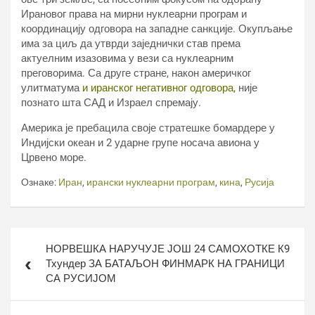
Ирановог права на мирни нуклеарни програм и
координацију одговора на западне санкције. Окупљање
има за циљ да утврди заједнички став према
актуелним изазовима у вези са нуклеарним
преговорима. Са друге стране, након америчког
улитматума
и иранског негативног одговора,
није
познато шта САД и Израел спремају.
Америка је пребацила своје стратешке бомардере у
Индијски океан и 2 ударне групе носача авиона у
Црвено море.
Ознаке:
Иран
,
ирански нуклеарни програм
,
кина
,
Русија
Кретање
НОРВЕШКА НАРУЧУЈЕ ЈОШ 24 САМОХОТКЕ К9
чланка
Тхундер ЗА БАТАЉОН ФИНМАРК НА ГРАНИЦИ
СА РУСИЈОМ