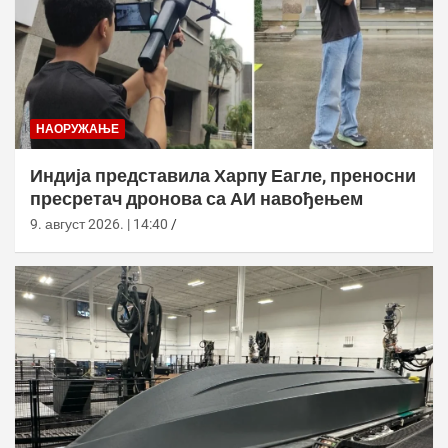
НАОРУЖАЊЕ
Индија представила Харпy Еагле, преносни
пресретач дронова са АИ навођењем
9. август 2026. | 14:40