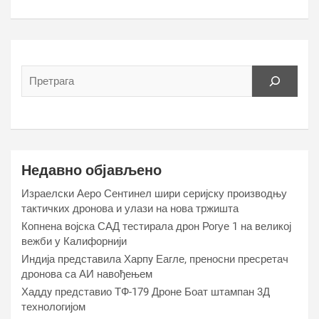
Недавно објављено
Израелски Аеро Сентинел шири серијску производњу
тактичких дронова и улази на нова тржишта
Копнена војска САД тестирала дрон Рогуе 1 на великој
вежби у Калифорнији
Индија представила Харпy Еагле, преносни пресретач
дронова са АИ навођењем
Хаддy представио ТФ-179 Дроне Боат штампан 3Д
технологијом