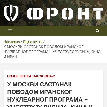
Скип
то
цонтент
Први војни канал у Србији
Телевизија ФРОНТ
Насловна
Војне вести
У МОСКВИ САСТАНАК ПОВОДОМ ИРАНСКОГ
НУКЛЕАРНОГ ПРОГРАМА – УЧЕСТВУЈУ РУСИЈА, КИНА
И ИРАН
ВОЈНЕ ВЕСТИ
НАСЛОВНА-2
У МОСКВИ САСТАНАК
ПОВОДОМ ИРАНСКОГ
НУКЛЕАРНОГ ПРОГРАМА –