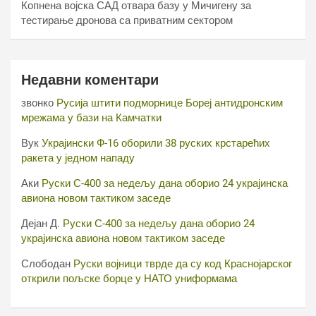
Копнена војска САД отвара базу у Мичигену за
тестирање дронова са приватним сектором
Недавни коментари
звонко
Русија штити подморнице Бореј антидронским
мрежама у бази на Камчатки
Вук
Украјински Ф-16 оборили 38 руских крстарећих
ракета у једном нападу
Аки
Руски С-400 за недељу дана оборио 24 украјинска
авиона новом тактиком заседе
Дејан Д.
Руски С-400 за недељу дана оборио 24
украјинска авиона новом тактиком заседе
Слободан
Руски војници тврде да су код Краснојарског
открили пољске борце у НАТО униформама