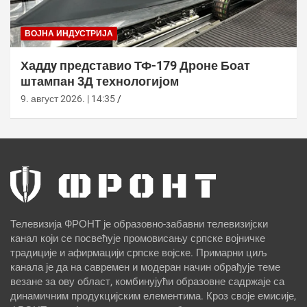
ВОЈНА ИНДУСТРИЈА
Хаддy представио ТФ-179 Дроне Боат
штампан 3Д технологијом
9. август 2026. | 14:35
Телевизија ФРОНТ је образовно-забавни телевизијски
канал који се посвећује промовисању српске војничке
традиције и афирмацији српске војске. Примарни циљ
канала је да на савремен и модеран начин обрађује теме
везане за ову област, комбинујући образовне садржаје са
динамичним продукцијским елементима. Кроз своје емисије,