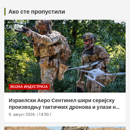
Ако сте пропустили
ВОЈНА ИНДУСТРИЈА
Израелски Аеро Сентинел шири серијску
производњу тактичких дронова и улази на
нова тржишта
9. август 2026. | 14:50