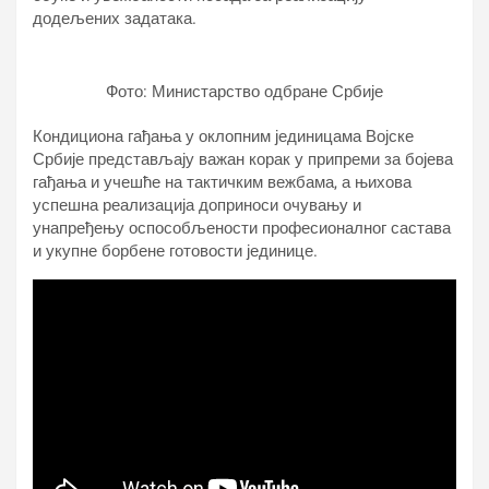
додељених задатака.
Фото: Министарство одбране Србије
Кондициона гађања у оклопним јединицама Војске
Србије представљају важан корак у припреми за бојева
гађања и учешће на тактичким вежбама, а њихова
успешна реализација доприноси очувању и
унапређењу оспособљености професионалног састава
и укупне борбене готовости јединице.