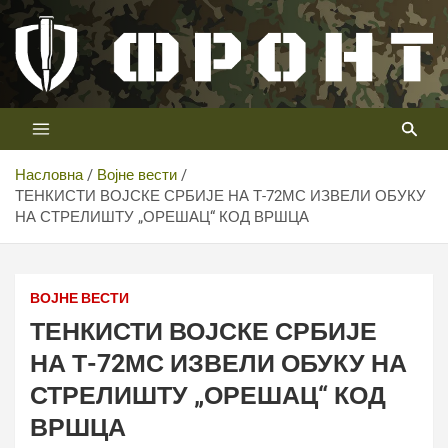
Скип
то
цонтент
Први војни канал у Србији
Телевизија ФРОНТ
Насловна
Војне вести
ТЕНКИСТИ ВОЈСКЕ СРБИЈЕ НА Т-72МС ИЗВЕЛИ ОБУКУ
НА СТРЕЛИШТУ „ОРЕШАЦ“ КОД ВРШЦА
ВОЈНЕ ВЕСТИ
ТЕНКИСТИ ВОЈСКЕ СРБИЈЕ
НА Т-72МС ИЗВЕЛИ ОБУКУ НА
СТРЕЛИШТУ „ОРЕШАЦ“ КОД
ВРШЦА