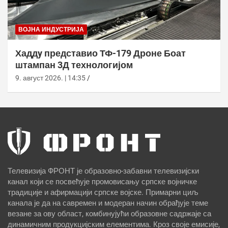
ВОЈНА ИНДУСТРИЈА
Хаддy представио ТФ-179 Дроне Боат
штампан 3Д технологијом
9. август 2026. | 14:35
Телевизија ФРОНТ је образовно-забавни телевизијски
канал који се посвећује промовисању српске војничке
традиције и афирмацији српске војске. Примарни циљ
канала је да на савремен и модеран начин обрађује теме
везане за ову област, комбинујући образовне садржаје са
динамичним продукцијским елементима. Кроз своје емисије,