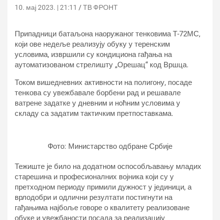
10. мај 2023. | 21:11
ТВ ФРОНТ
Припадници батаљона наоружаног тенковима Т-72МС,
који ове недеље реализују обуку у теренским
условима, извршили су кондициона гађања на
аутоматизованом стрелишту „Орешац“ код Вршца.
Током вишедневних активности на полигону, посаде
тенкова су увежбавале борбени рад и решавале
ватрене задатке у дневним и ноћним условима у
складу са задатим тактичким претпоставкама.
Фото: Министарство одбране Србије
Тежиште је било на додатном оспособљавању младих
старешина и професионалних војника који су у
претходном периоду примили дужност у јединици, а
врлодобри и одлични резултати постигнути на
гађањима најбоље говоре о квалитету реализоване
обуке и увежбаности посада за реализацију