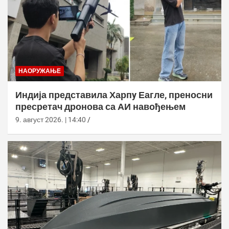
НАОРУЖАЊЕ
Индија представила Харпy Еагле, преносни
пресретач дронова са АИ навођењем
9. август 2026. | 14:40