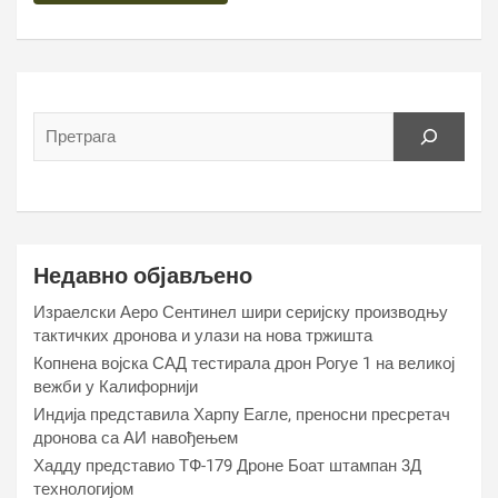
Недавно објављено
Израелски Аеро Сентинел шири серијску производњу
тактичких дронова и улази на нова тржишта
Копнена војска САД тестирала дрон Рогуе 1 на великој
вежби у Калифорнији
Индија представила Харпy Еагле, преносни пресретач
дронова са АИ навођењем
Хаддy представио ТФ-179 Дроне Боат штампан 3Д
технологијом