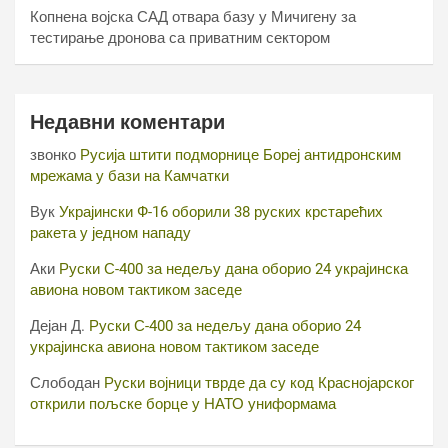
Копнена војска САД отвара базу у Мичигену за
тестирање дронова са приватним сектором
Недавни коментари
звонко
Русија штити подморнице Бореј антидронским
мрежама у бази на Камчатки
Вук
Украјински Ф-16 оборили 38 руских крстарећих
ракета у једном нападу
Аки
Руски С-400 за недељу дана оборио 24 украјинска
авиона новом тактиком заседе
Дејан Д.
Руски С-400 за недељу дана оборио 24
украјинска авиона новом тактиком заседе
Слободан
Руски војници тврде да су код Краснојарског
открили пољске борце у НАТО униформама