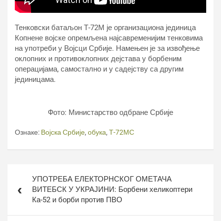
Тенковски батаљон Т-72М је организациона јединица
Копнене војске опремљена најсавременијим тенковима
на употреби у Војсци Србије. Намењен је за извођење
оклопних и противоклопних дејстава у борбеним
операцијама, самостално и у садејству са другим
јединицама.
Фото: Министарство одбране Србије
Ознаке:
Војска Србије
,
обука
,
Т-72МС
Кретање
УПОТРЕБА ЕЛЕКТОРНСКОГ ОМЕТАЧА
чланка
ВИТЕБСК У УКРАЈИНИ: Борбени хеликоптери
Ка-52 и борби против ПВО