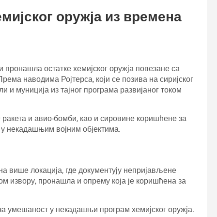
мијског оружја из времена
и пронашла остатке хемијског оружја повезане са
ема наводима Ројтерса, који се позива на сиријског
и и муниција из тајног програма развијаног током
ракета и авио-бомби, као и сировине коришћене за
 у некадашњим војним објектима.
а више локација, где документују непријављене
том извору, пронашла и опрему која је коришћена за
за умешаност у некадашњи програм хемијског оружја.