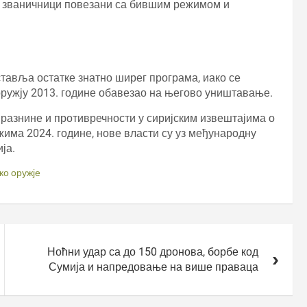
и званичници повезани са бившим режимом и
тавља остатке знатно ширег програма, иако се
ружју 2013. године обавезао на његово уништавање.
празнине и противречности у сиријским извештајима о
има 2024. године, нове власти су уз међународну
ја.
ко оружје
Ноћни удар са до 150 дронова, борбе код
Сумија и напредовање на више праваца