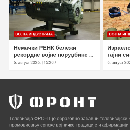
ВОЈНА ИНДУСТРИЈА
ВОЈНА ИН
Немачки РЕНК бележи
Израелс
рекордне војне поруџбине у
тајни с
2026. години
са капс
6. август 2026. | 15:20
6. август 202
Телевизија ФРОНТ је образовно-забавни телевизијски к
промовисању српске војничке традиције и афирмацији 