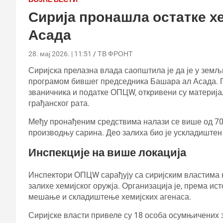
Сирија пронашла остатке хе
Асада
28. мај 2026. | 11:51
ТВ ФРОНТ
Сиријска прелазна влада саопштила је да је у земљ
програмом бившег председника Башара ал Асада. Пр
званичника и податке ОПЦW, откривени су материјал
грађанског рата.
Међу пронађеним средствима налази се више од 70 
производњу сарина. Део залиха био је ускладиштен
Инспекције на више локација
Инспектори ОПЦW сарађују са сиријским властима н
залихе хемијског оружја. Организација је, према ис
мешање и складиштење хемијских агенаса.
Сиријске власти привеле су 18 особа осумњичених 