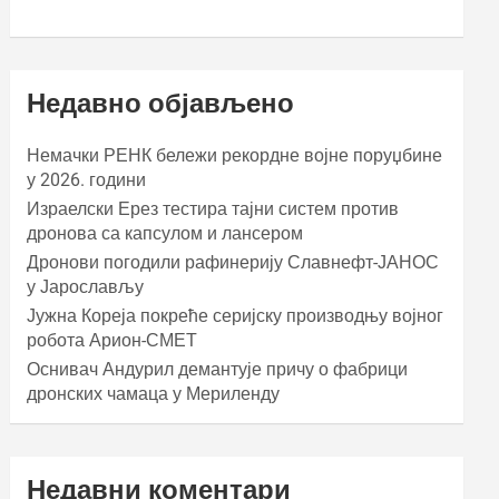
Недавно објављено
Немачки РЕНК бележи рекордне војне поруџбине
у 2026. години
Израелски Ерез тестира тајни систем против
дронова са капсулом и лансером
Дронови погодили рафинерију Славнефт-ЈАНОС
у Јарослављу
Јужна Кореја покреће серијску производњу војног
робота Арион-СМЕТ
Оснивач Андурил демантује причу о фабрици
дронских чамаца у Мериленду
Недавни коментари