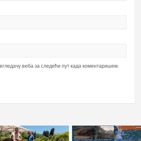
регледачу веба за следећи пут када коментаришем.