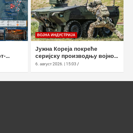
ВОЈНА ИНДУСТРИЈА
Јужна Кореја покреће
т-
серијску производњу војног
у
робота Арион-СМЕТ
6. август 2026. | 15:03