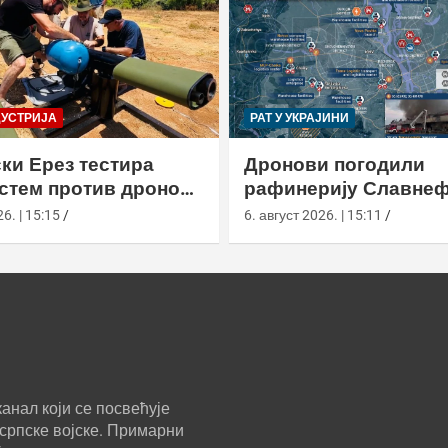
ДУСТРИЈА
РАТ У УКРАЈИНИ
ки Ерез тестира
Дронови погодили
истем против дронова
рафинерију Славнеф
улом и лансером
ЈАНОС у Јарослављ
6. | 15:15
6. август 2026. | 15:11
анал који се посвећује
српске војске. Примарни