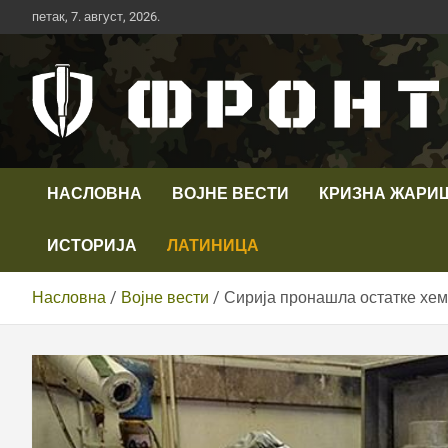
Скип
петак, 7. август, 2026.
то
цонтент
Први војни канал у Србији
Телевизија ФРОНТ
НАСЛОВНА
ВОЈНЕ ВЕСТИ
КРИЗНА ЖАРИ
ИСТОРИЈА
ЛАТИНИЦА
Насловна
Војне вести
Сирија пронашла остатке хем