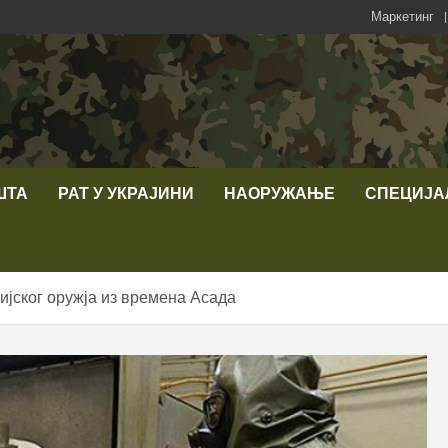
Маркетинг
ШТА
РАТ У УКРАЈИНИ
НАОРУЖАЊЕ
СПЕЦИЈА
ијског оружја из времена Асада