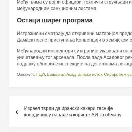
Међу њима су војни официри, технички стручњаци 
међународним санкционим листама.
Остаци ширег програма
Истражиоци сматрају да откривени материјал предс
Дамаск после приступања Конвенцији о хемијском о
Међународни инспектори су и раније указивали на 
уништавању тог арсенала. После пада Асадовог реж
подршку обновиле инспекције на десетинама локаци
Ознаке:
ОПЦW
,
Башар ал Асад
,
Блиски исток
,
Сирија
,
хемијс
Кретање
чланка
Израел тврди да ирански хакери тесније
координишу нападе и користе АИ за обману