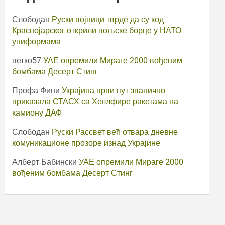
Слободан
Руски војници тврде да су код
Краснојарског открили пољске борце у НАТО
униформама
петко57
УАЕ опремили Мираге 2000 вођеним
бомбама Десерт Стинг
Профа Фини
Украјина први пут званично
приказала СТАСХ са Хеллфире ракетама на
камиону ДАФ
Слободан
Руски Рассвет већ отвара дневне
комуникационе прозоре изнад Украјине
Алберт Бабински
УАЕ опремили Мираге 2000
вођеним бомбама Десерт Стинг