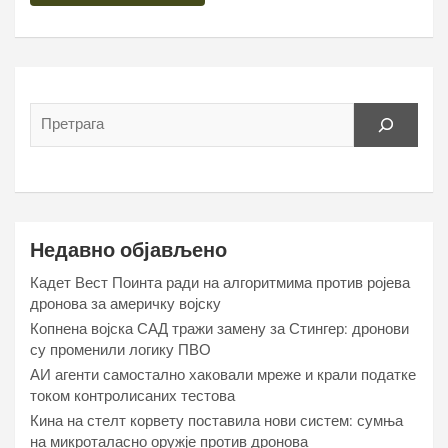
Недавно објављено
Кадет Вест Поинта ради на алгоритмима против ројева
дронова за америчку војску
Копнена војска САД тражи замену за Стингер: дронови
су променили логику ПВО
АИ агенти самостално хаковали мреже и крали податке
током контролисаних тестова
Кина на стелт корвету поставила нови систем: сумња
на микроталасно оружје против дронова