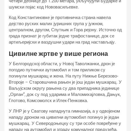
четири деонице до 1.200 метара, укључујући Бударке и
шумски појас код Нововасиљевке.
Код Константиновке је противничка страна навела
дејство руских малих јуришних група у јужном,
централном, другом, Спутњик и Гора рејону. Источно од
града признат је губитак једне трафостанице, док се
артиљеријски и ваздушни удари на град настављају.
Цивилне жртве у више региона
У Белгородској области, у Новој Таволжанки, дрон је
погодио путнички аутомобил и том приликом су
погинули мушкарац и жена. На путу Нижње Березово-
Второје – Старовшчина рањен је још један мушкарац. У
Ваљујском округу рањена су два припадника јединице
„Орлан“, док су под ударима и Маломихајловка, Дањук,
Глотово, Комсомолск и Илек-Пенковка.
У ЛНР је у Сватову нападнута гимназија, а у одвојеном
нападу дроном на цивилни аутомобил погинуо је један
мушкарац. У Северодоњецку су три особе повређене у
нападу на аутомобил и зграду комуналног предузећа.