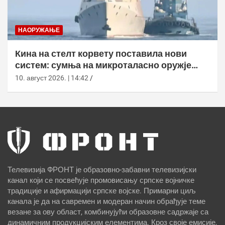
НАОРУЖАЊЕ
Кина на стелт корвету поставила нови
систем: сумња на микроталасно оружје
против дронова
10. август 2026. | 14:42
Телевизија ФРОНТ је образовно-забавни телевизијски
канал који се посвећује промовисању српске војничке
традиције и афирмацији српске војске. Примарни циљ
канала је да на савремен и модеран начин обрађује теме
везане за ову област, комбинујући образовне садржаје са
динамичним продукцијским елементима. Кроз своје емисије,