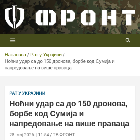
Скип
то
цонтент
Први војни канал у Србији
Телевизија ФРОНТ
Насловна
Рат у Украјини
Ноћни удар са до 150 дронова, борбе код Сумија и
напредовање на више праваца
РАТ У УКРАЈИНИ
Ноћни удар са до 150 дронова,
борбе код Сумија и
напредовање на више праваца
28. мај 2026. | 11:54
ТВ ФРОНТ