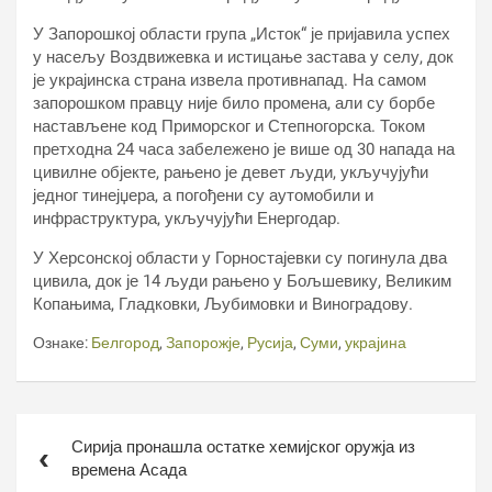
У Запорошкој области група „Исток“ је пријавила успех
у насељу Воздвижевка и истицање застава у селу, док
је украјинска страна извела противнапад. На самом
запорошком правцу није било промена, али су борбе
настављене код Приморског и Степногорска. Током
претходна 24 часа забележено је више од 30 напада на
цивилне објекте, рањено је девет људи, укључујући
једног тинејџера, а погођени су аутомобили и
инфраструктура, укључујући Енергодар.
У Херсонској области у Горностајевки су погинула два
цивила, док је 14 људи рањено у Бољшевику, Великим
Копањима, Гладковки, Љубимовки и Виноградову.
Ознаке:
Белгород
,
Запорожје
,
Русија
,
Суми
,
украјина
Кретање
Сирија пронашла остатке хемијског оружја из
чланка
времена Асада