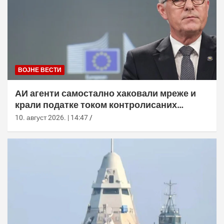
ВОЈНЕ ВЕСТИ
АИ агенти самостално хаковали мреже и
крали податке током контролисаних
тестова
10. август 2026. | 14:47