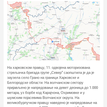
На харковском правцу, 11. одвојена моторизована
стрељачка бригада групе „Север“ саопштила је да је
заузела село Грано на граници Харковске и
Белгородске области. На волчанском сектору
пријављено је напредовање на девет деоница до 1.000
метара, уз борбе код Карајчона, Охримовке и у
шумским појасевима Волчанског округа. На
великобурлучком правцу наведено је напредовање на