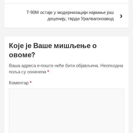
Т-90М остаје у модернизацији најмање још
деценију, тврди Уралвагонзавод
Које је Ваше мишљење о
овоме?
Ваша адреса е-поште неће бити објављена.
Неопходна
поља су означена
*
Коментар
*