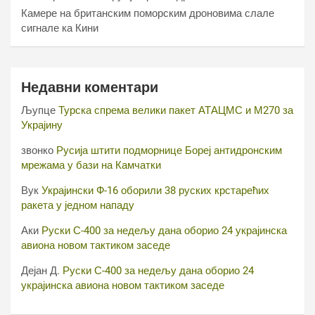
Камере на британским поморским дроновима слале
сигнале ка Кини
Недавни коментари
Љупце
Турска спрема велики пакет АТАЦМС и М270 за
Украјину
звонко
Русија штити подморнице Бореј антидронским
мрежама у бази на Камчатки
Вук
Украјински Ф-16 оборили 38 руских крстарећих
ракета у једном нападу
Аки
Руски С-400 за недељу дана оборио 24 украјинска
авиона новом тактиком заседе
Дејан Д.
Руски С-400 за недељу дана оборио 24
украјинска авиона новом тактиком заседе