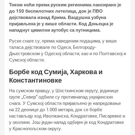
Током ноћи према руским регионима лансирано је
до 150 беспилотних летелица, док је ПВО
дејствовала изнад Крима. Ваздушна узбуна
пријављена је у више области. Код Доњецка је
нападнут цивилни аутобус са путницима.
Руске снаге су, према наведеним подацима, у више
таласа дејствовале по Одеси, Белгороду-
Дњестровском у Одеској области, као и по Полтавској и
Сумској области.
Борбе код Сумија, Харкова и
Константиновке
На сумском правцу, у Шосткинском округу, јединице
групе „Север“ одбиле су противнапад украјинских
снага. У Сумској области пријављено је напредовање
на 22 деонице до 1.000 метара, док се борбе
настављају код Иволжанска, Кондратовке, Писаревке и
у околини. Још један напад одбијен је код Кондратовке
у Краснопољском округу.