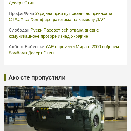
Десерт Стинг
Профа Фини
Украјина први пут званично приказала
СТАСХ са Хеллфире ракетама на камиону ДАФ
Слободан
Руски Рассвет већ отвара дневне
комуникационе прозоре изнад Украјине
Алберт Бабински
УАЕ опремили Мираге 2000 вођеним
бомбама Десерт Стинг
Ако сте пропустили