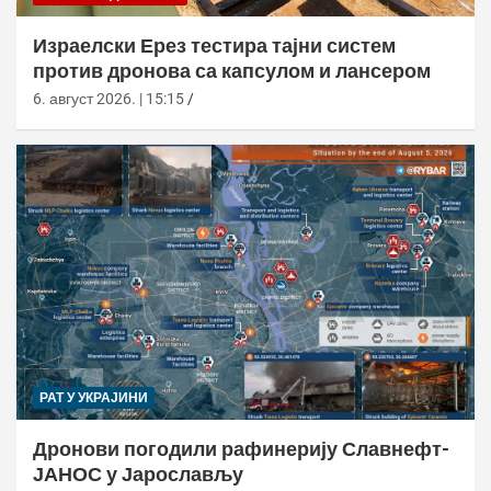
Израелски Ерез тестира тајни систем
против дронова са капсулом и лансером
6. август 2026. | 15:15
РАТ У УКРАЈИНИ
Дронови погодили рафинерију Славнефт-
ЈАНОС у Јарослављу