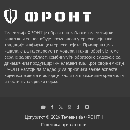
Телевизија ФРОНТ је образовно-забавни телевизијски
канал који се посвећује промовисању српске војничке
традиције и афирмацији српске војске. Примарни циљ
канала је да на савремен и модеран начин обрађује теме
везане за ову област, комбинујући образовне садржаје са
динамичним продукцијским елементима. Кроз своје емисије,
ФРОНТ настоји да гледаоцима приближи важне аспекте
војничког живота и историје, као и да промовише вредности
и достигнућа српске војске.
Цопyригхт © 2026
Телевизија ФРОНТ
Политика приватности