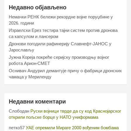
Недавно објављено
Немачки РЕНК бележи рекордне војне поруџбине у
2026. години
Израелски Ерез тестира тајни систем против дронова
са капсулом и лансером
Дронови погодили рафинерију Славнефт-ЈАНОС у
Јарослављу
Јужна Кореја покреће серијску производњу војног
робота Арион-СМЕТ
Оснивач Андурил демантује причу о фабрици дронских
чамаца у Мериленду
Недавни коментари
Слободан
Руски војници тврде да су код Краснојарског
открили пољске борце у НАТО униформама
петко57
УАЕ опремили Мираге 2000 вођеним бомбама