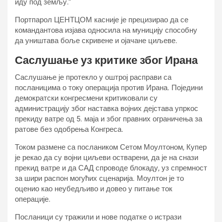
иду под земљу.“
Портпарол ЦЕНТЦОМ касније је прецизирао да се
командантова изјава односила на муницију способну
да уништава боље скривене и ојачане циљеве.
Саслушање уз критике због Ирана
Саслушање је протекло у оштрој расправи са
посланицима о току операција против Ирана. Поједини
демократски конгресмени критиковали су
администрацију због наставка војних дејстава упркос
прекиду ватре од 5. маја и због правних ограничења за
ратове без одобрења Конгреса.
Током размене са послаником Сетом Моултоном, Купер
је рекао да су војни циљеви остварени, да је на снази
прекид ватре и да САД спроводе блокаду, уз спремност
за шири распон могућих сценарија. Моултон је то
оценио као неубедљиво и довео у питање ток
операције.
Посланици су тражили и нове податке о истрази