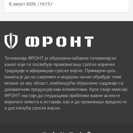
8. август 2026. | 16:15
Телевизија ФРОНТ је образовно-забавни телевизијски
канал који се посвећује промовисању српске војничке
традиције и афирмацији српске војске. Примарни циљ
канала је да на савремен и модеран начин обрађује теме
везане за ову област, комбинујући образовне садржаје са
динамичним продукцијским елементима. Кроз своје емисије,
ФРОНТ настоји да гледаоцима приближи важне аспекте
војничког живота и историје, као и да промовише вредности
и достигнућа српске војске.