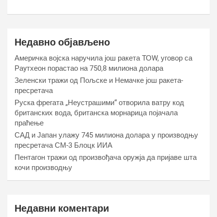
Недавно објављено
Америчка војска наручила још ракета ТОW, уговор са
Раyтхеон порастао на 750,8 милиона долара
Зеленски тражи од Пољске и Немачке још ракета-
пресретача
Руска фрегата „Неустрашими“ отворила ватру код
британских вода, британска морнарица појачала
праћење
САД и Јапан улажу 745 милиона долара у производњу
пресретача СМ-3 Блоцк ИИА
Пентагон тражи од произвођача оружја да пријаве шта
кочи производњу
Недавни коментари