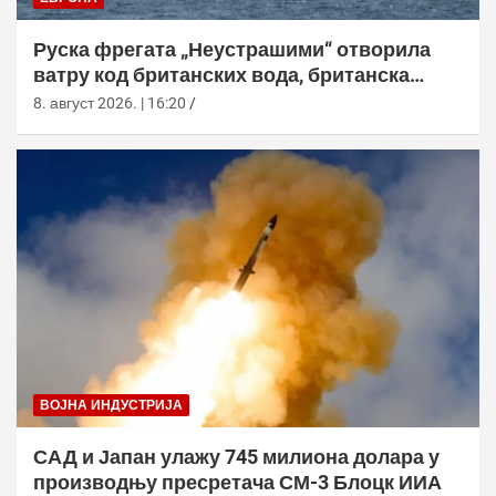
Руска фрегата „Неустрашими“ отворила
ватру код британских вода, британска
морнарица појачала праћење
8. август 2026. | 16:20
ВОЈНА ИНДУСТРИЈА
САД и Јапан улажу 745 милиона долара у
производњу пресретача СМ-3 Блоцк ИИА