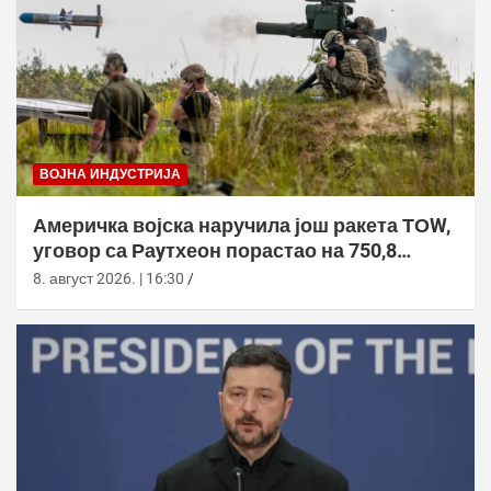
ВОЈНА ИНДУСТРИЈА
Америчка војска наручила још ракета ТОW,
уговор са Раyтхеон порастао на 750,8
милиона долара
8. август 2026. | 16:30