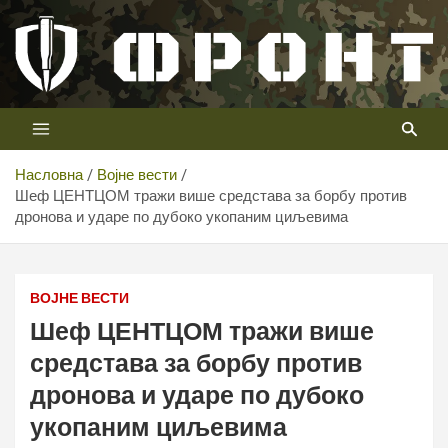
Скип
то
цонтент
Први војни канал у Србији
Телевизија ФРОНТ
Насловна
Војне вести
Шеф ЦЕНТЦОМ тражи више средстава за борбу против
дронова и ударе по дубоко укопаним циљевима
ВОЈНЕ ВЕСТИ
Шеф ЦЕНТЦОМ тражи више
средстава за борбу против
дронова и ударе по дубоко
укопаним циљевима