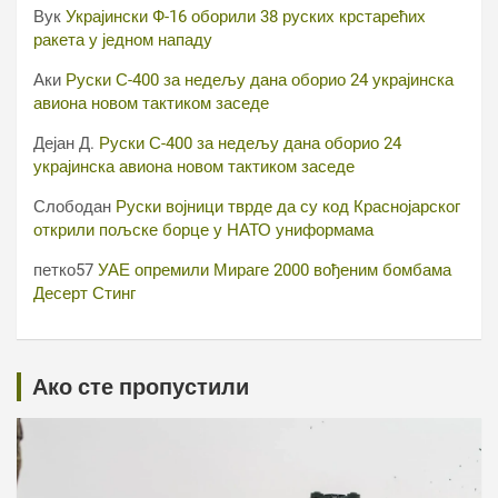
Вук
Украјински Ф-16 оборили 38 руских крстарећих
ракета у једном нападу
Аки
Руски С-400 за недељу дана оборио 24 украјинска
авиона новом тактиком заседе
Дејан Д.
Руски С-400 за недељу дана оборио 24
украјинска авиона новом тактиком заседе
Слободан
Руски војници тврде да су код Краснојарског
открили пољске борце у НАТО униформама
петко57
УАЕ опремили Мираге 2000 вођеним бомбама
Десерт Стинг
Ако сте пропустили