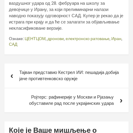
ваздушног удара од 28. фебруара на школу за
девојчице у Ирану, за који прелиминарни налази
наводно показују одговорност САД. Купер је рекао да је
истрага при крају и да ће се залагати за објављивање
некласификоване верзије.
Ознаке:
ЦЕНТЦОМ
,
дронови
,
електронско ратовање
,
Иран
,
САД
Кретање
Тајван представио Кестрел ИИ: пешадија добија
чланка
јаче противтенковско оружје
Ројтерс: рафинерије у Москви и Рјазању
обуставиле рад после украјинских удара
Које је Ваше мишљење о