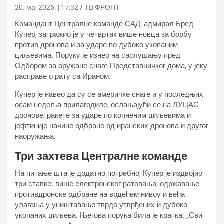
20. мај 2026. | 17:32
ТВ ФРОНТ
Командант Централне команде САД, адмирал Бред
Купер, затражио је у четвртак више новца за борбу
против дронова и за ударе по дубоко укопаним
циљевима. Поруку је изнео на саслушању пред
Одбором за оружане снаге Представничког дома, у јеку
расправе о рату са Ираном.
Купер је навео да су се америчке снаге и у последњих
осам недеља прилагодиле, ослањајући се на ЛУЦАС
дронове, ракете за ударе по копненим циљевима и
јефтиније начине одбране од иранских дронова и другог
наоружања.
Три захтева Централне команде
На питање шта је додатно потребно, Купер је издвојио
три ставке: више електронског ратовања, одржавање
противдронске одбране на водећем нивоу и већа
улагања у уништавање тврдо утврђених и дубоко
укопаних циљева. Његова порука била је кратка: „Сви