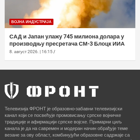
ВОЈНА ИНДУСТРИЈА
САД и Јапан улажу 745 милиона долара у
производњу пресретача СМ-3 Блоцк ИИА
8. август 2026. | 16:15
Телевизија ФРОНТ је образовно-забавни телевизијски
канал који се посвећује промовисању српске војничке
традиције и афирмацији српске војске. Примарни циљ
канала је да на савремен и модеран начин обрађује теме
везане за ову област, комбинујући образовне садржаје са