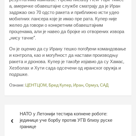
а, америчке обавештајне службе сматрају да је Иран
задржао око 70 одсто ракета и приближно исти удео
мобилних лансера које је имао пре рата. Купер није
желео да говори о конкретним обавештајним
проценама, али је навео да бројке из отворених извора
„нису тачне“.
Он је оценио да су Ирану тешко погођени командовање
и контрола, као и могућност да настави производњу
ракета и дронова. Купер је такође изјавио да су Хамас,
Хезболах и Хути сада одсечени од иранског оружја и
подршке.
Ознаке:
ЦЕНТЦОМ
,
Бред Купер
,
Иран
,
Ормуз
,
САД
Кретање
НАТО у Летонији тестира копнене роботе:
чланка
јединице уче борбу против УГВ близу руске
границе