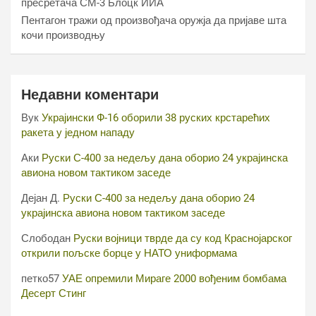
пресретача СМ-3 Блоцк ИИА
Пентагон тражи од произвођача оружја да пријаве шта
кочи производњу
Недавни коментари
Вук
Украјински Ф-16 оборили 38 руских крстарећих
ракета у једном нападу
Аки
Руски С-400 за недељу дана оборио 24 украјинска
авиона новом тактиком заседе
Дејан Д.
Руски С-400 за недељу дана оборио 24
украјинска авиона новом тактиком заседе
Слободан
Руски војници тврде да су код Краснојарског
открили пољске борце у НАТО униформама
петко57
УАЕ опремили Мираге 2000 вођеним бомбама
Десерт Стинг