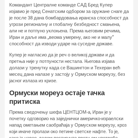
Командант Централне команде САД Бред Купер
изјавио је пред Сенатским одбором за оружане снаге да
је после 38 дана бомбардовања иранска способност да
угрози регионалну и глобалну безбедност смањена,
али не и потпуно уклоњена. Према његовим речима,
Иран и даље има „веома умерену, ако не и малу“
способност да изводи ударе на суседне државе.
Купер је нагласио да је реч о великој држави и да
претња није у потпуности нестала. Његова изјава
долази у тренутку када се Вашингтон и Техеран већ
месец дана налазе у застоју у Ормуском мореузу, без
јасног излаза из кризе.
Ормуски мореуз остаје тачка
притиска
Према сведочењу шефа ЦЕНТЦОМ-а, Иран је у
почетку одговорио на заједнички америчко-израелски
напад ометањем саобраћаја у Ормуском мореузу, кроз
који иначе пролази око петине светске нафте. То је,