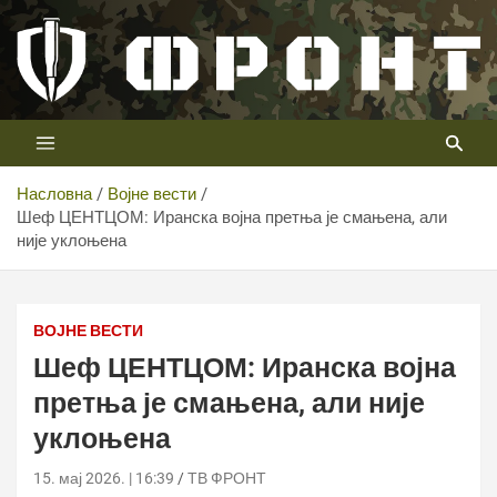
Скип
то
цонтент
Први војни канал у Србији
Телевизија ФРОНТ
Насловна
Војне вести
Шеф ЦЕНТЦОМ: Иранска војна претња је смањена, али
није уклоњена
ВОЈНЕ ВЕСТИ
Шеф ЦЕНТЦОМ: Иранска војна
претња је смањена, али није
уклоњена
15. мај 2026. | 16:39
ТВ ФРОНТ