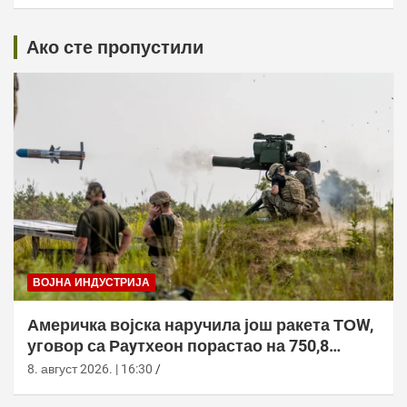
Ако сте пропустили
ВОЈНА ИНДУСТРИЈА
Америчка војска наручила још ракета ТОW,
уговор са Раyтхеон порастао на 750,8
милиона долара
8. август 2026. | 16:30