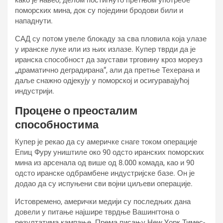
како је навео, делом постигнуто претњом употребе
поморских мина, док су поједини бродови били и
нападнути.
САД су потом увеле блокаду за сва пловила која улазе
у иранске луке или из њих излазе. Купер тврди да је
иранска способност да заустави трговину кроз мореуз
„драматично деградирана“, али да претње Техерана и
даље снажно одјекују у поморској и осигуравајућој
индустрији.
Процене о преосталим
способностима
Купер је рекао да су америчке снаге током операције
Епиц Фурy уништиле око 90 одсто иранских поморских
мина из арсенала од више од 8.000 комада, као и 90
одсто иранске одбрамбене индустријске базе. Он је
додао да су испуњени сви војни циљеви операције.
Истовремено, амерички медији су последњих дана
довели у питање најшире тврдње Вашингтона о
резултатима кампање. Према писању Неw Yорк Тимес-