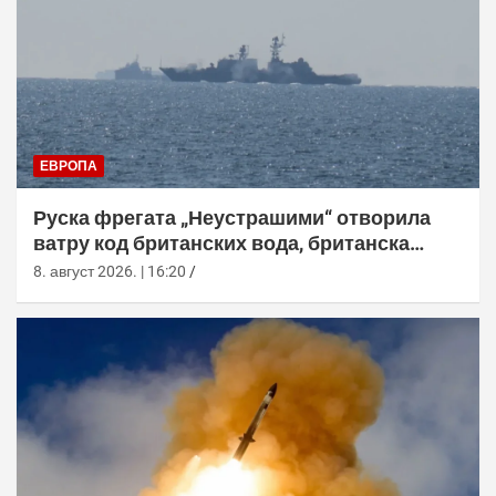
ЕВРОПА
Руска фрегата „Неустрашими“ отворила
ватру код британских вода, британска
морнарица појачала праћење
8. август 2026. | 16:20