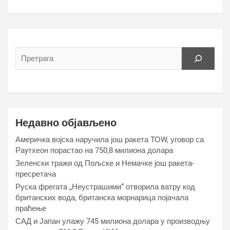
Недавно објављено
Америчка војска наручила још ракета ТОW, уговор са
Раyтхеон порастао на 750,8 милиона долара
Зеленски тражи од Пољске и Немачке још ракета-
пресретача
Руска фрегата „Неустрашими“ отворила ватру код
британских вода, британска морнарица појачала
праћење
САД и Јапан улажу 745 милиона долара у производњу