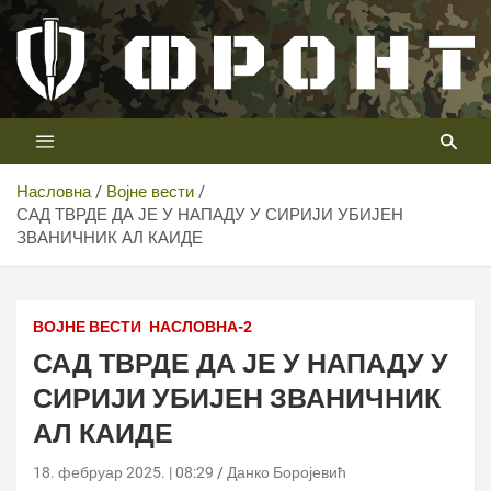
Скип
то
цонтент
Први војни канал у Србији
Телевизија ФРОНТ
Насловна
Војне вести
САД ТВРДЕ ДА ЈЕ У НАПАДУ У СИРИЈИ УБИЈЕН
ЗВАНИЧНИК АЛ КАИДЕ
ВОЈНЕ ВЕСТИ
НАСЛОВНА-2
САД ТВРДЕ ДА ЈЕ У НАПАДУ У
СИРИЈИ УБИЈЕН ЗВАНИЧНИК
АЛ КАИДЕ
18. фебруар 2025. | 08:29
Данко Боројевић