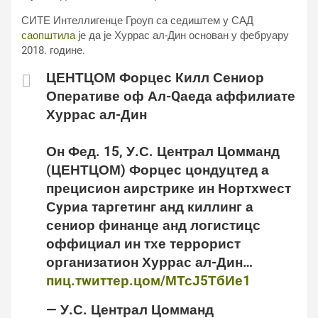
СИТЕ Интеллигенце Гроуп са седиштем у САД
саопштила
је да је Хуррас ал-Дин основан у фебруару
2018. године.
ЦЕНТЦОМ Форцес Килл Сениор
Оперативе оф Ал-Qаеда аффилиате
Хуррас ал-Дин
Он Фед. 15, У.С. Централ Цомманд
(ЦЕНТЦОМ) Форцес цондуцтед а
прецисион аирстрике ин Нортхwест
Сyриа таргетинг анд киллинг а
сениор финанце анд логистицс
оффициал ин тхе террорист
организатион Хуррас ал-Дин…
пиц.тwиттер.цом/МТсЈ5ТбИе1
— У.С. Централ Цомманд