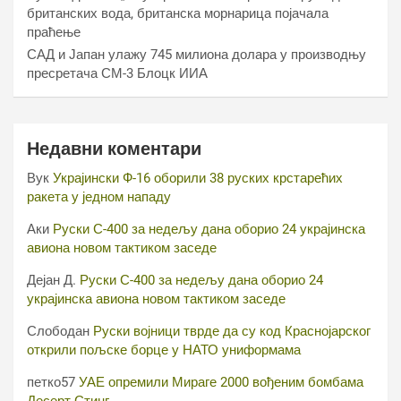
британских вода, британска морнарица појачала
праћење
САД и Јапан улажу 745 милиона долара у производњу
пресретача СМ-3 Блоцк ИИА
Недавни коментари
Вук
Украјински Ф-16 оборили 38 руских крстарећих
ракета у једном нападу
Аки
Руски С-400 за недељу дана оборио 24 украјинска
авиона новом тактиком заседе
Дејан Д.
Руски С-400 за недељу дана оборио 24
украјинска авиона новом тактиком заседе
Слободан
Руски војници тврде да су код Краснојарског
открили пољске борце у НАТО униформама
петко57
УАЕ опремили Мираге 2000 вођеним бомбама