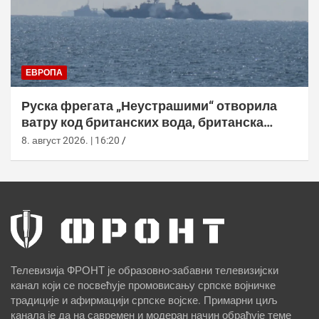
ЕВРОПА
Руска фрегата „Неустрашими“ отворила
ватру код британских вода, британска
морнарица појачала праћење
8. август 2026. | 16:20
Телевизија ФРОНТ је образовно-забавни телевизијски
канал који се посвећује промовисању српске војничке
традиције и афирмацији српске војске. Примарни циљ
канала је да на савремен и модеран начин обрађује теме