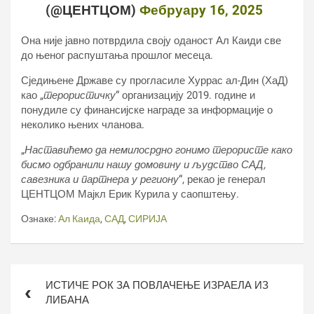
(@ЦЕНТЦОМ)
Фебруарy 16, 2025
Она није јавно потврдила своју оданост Ал Каиди све
до њеног распуштања прошлог месеца.
Сједињене Државе су прогласиле Хуррас ал-Дин (ХаД)
као „
терористичку
“ организацију 2019. године и
понудиле су финансијске награде за информације о
неколико њених чланова.
„
Наставићемо да немилосрдно гонимо терористе како
бисмо одбранили нашу домовину и људство САД,
савезника и партнера у региону
“, рекао је генерал
ЦЕНТЦОМ Мајкл Ерик Курила у саопштењу.
Ознаке:
Ал Каида
,
САД
,
СИРИЈА
Кретање
ИСТИЧЕ РОК ЗА ПОВЛАЧЕЊЕ ИЗРАЕЛА ИЗ
чланка
ЛИБАНА