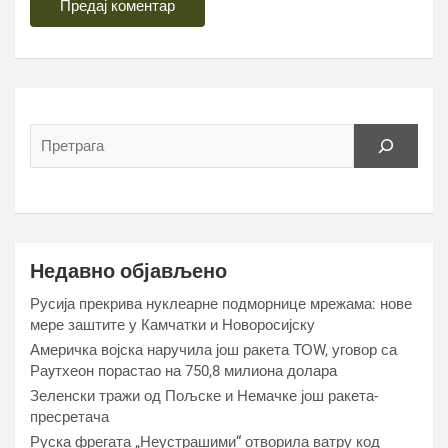
Недавно објављено
Русија прекрива нуклеарне подморнице мрежама: нове
мере заштите у Камчатки и Новоросијску
Америчка војска наручила још ракета ТОW, уговор са
Раyтхеон порастао на 750,8 милиона долара
Зеленски тражи од Пољске и Немачке још ракета-
пресретача
Руска фрегата „Неустрашими“ отворила ватру код