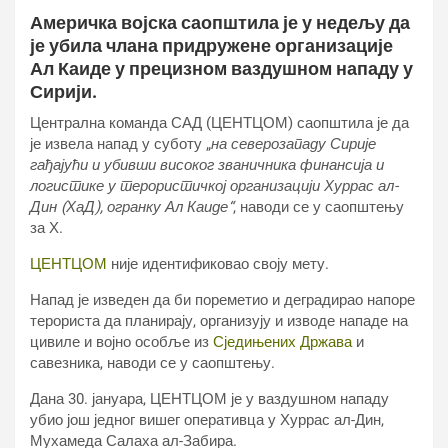
Америчка војска саопштила је у недељу да
је убила члана придружене организације
Ал Каиде у прецизном ваздушном нападу у
Сирији.
Централна команда САД (ЦЕНТЦОМ) саопштила је да
је извела напад у суботу „
на северозападу Сирије
гађајући и убивши високог званичника финансија и
логистике у терористичкој организацији Хуррас ал-
Дин (ХаД), огранку Ал Каиде“
, наводи се у саопштењу
за Х.
ЦЕНТЦОМ
није идентификовао своју мету.
Напад је изведен да би пореметио и деградирао напоре
терориста да планирају, организују и изводе нападе на
цивиле и војно особље из
Сједињених Држава
и
савезника, наводи се у саопштењу.
Дана 30. јануара, ЦЕНТЦОМ је у ваздушном нападу
убио још једног вишег оперативца у Хуррас ал-Дин,
Мухамеда Салаха ал-Забира.