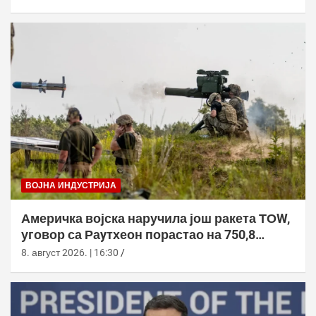
ВОЈНА ИНДУСТРИЈА
Америчка војска наручила још ракета ТОW,
уговор са Раyтхеон порастао на 750,8
милиона долара
8. август 2026. | 16:30