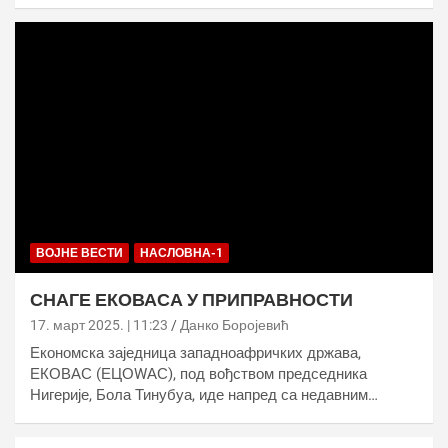
ВОЈНЕ ВЕСТИ
НАСЛОВНА-1
СНАГЕ ЕКОВАСА У ПРИПРАВНОСТИ
17. март 2025. | 11:23
Данко Боројевић
Економска заједница западноафричких држава,
ЕКОВАС (ЕЦОWАС), под вођством председника
Нигерије, Бола Тинубуа, иде напред са недавним…