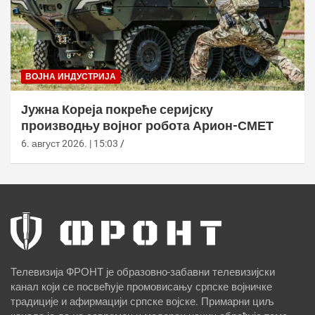
ВОЈНА ИНДУСТРИЈА
Јужна Кореја покреће серијску
производњу војног робота Арион-СМЕТ
6. август 2026. | 15:03
Телевизија ФРОНТ је образовно-забавни телевизијски
канал који се посвећује промовисању српске војничке
традиције и афирмацији српске војске. Примарни циљ