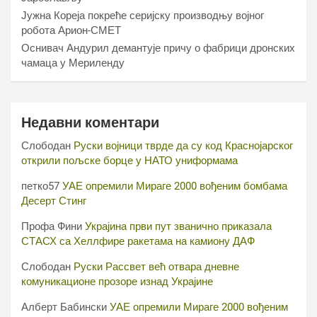
Јужна Кореја покреће серијску производњу војног
робота Арион-СМЕТ
Оснивач Андурил демантује причу о фабрици дронских
чамаца у Мериленду
Недавни коментари
Слободан
Руски војници тврде да су код Краснојарског
открили пољске борце у НАТО униформама
петко57
УАЕ опремили Мираге 2000 вођеним бомбама
Десерт Стинг
Профа Фини
Украјина први пут званично приказала
СТАСХ са Хеллфире ракетама на камиону ДАФ
Слободан
Руски Рассвет већ отвара дневне
комуникационе прозоре изнад Украјине
Алберт Бабински
УАЕ опремили Мираге 2000 вођеним