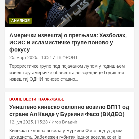
АНАЛИЗЕ
Амерички извештај о претњама: Хезболах,
ИСИС и исламистичке групе поново у
фокусу
25. март 2026. | 13:31
ТВ ФРОНТ
Терористичке групе под појачаном лупом у годишњем
извештају америчке обавештајне заједнице Годишњи
извештај ОДНИ поново ставио…
ВОЈНЕ ВЕСТИ
НАОРУЖАЊЕ
Уништено кинеско оклопно возило ВП11 од
стране Ал Каиде у Буркини Фасо (ВИДЕО)
12. јул 2025. | 15:28
Игор Владић
Кинеска оклопна возила у Буркини Фасо под ударом
џихадиста. Забележен губитак једног возила којег је