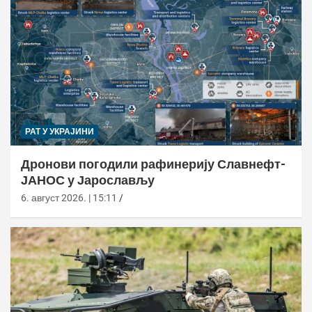
РАТ У УКРАЈИНИ
Дронови погодили рафинерију Славнефт-
ЈАНОС у Јарослављу
6. август 2026. | 15:11