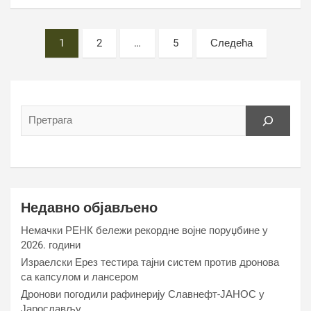
Постс
1
2
…
5
Следећа
пагинатион
Недавно објављено
Немачки РЕНК бележи рекордне војне поруџбине у
2026. години
Израелски Ерез тестира тајни систем против дронова
са капсулом и лансером
Дронови погодили рафинерију Славнефт-ЈАНОС у
Јарослављу