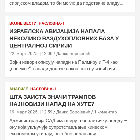
сиријском владом, то би могло да подстакне владу…
ВОЈНЕ ВЕСТИ
НАСЛОВНА-1
ИЗРАЕЛСКА АВИЈАЦИЈА НАПАЛА
НЕКОЛИКО ВАЗДУХОПЛОВНИХ БАЗА У
ЦЕНТРАЛНОЈ СИРИЈИ
22. март 2025. | 12:00
Данко Боројевић
Војни извори описују напади на Палмиру и Т-4 као
„опсежне“; напади долазе након што су извиђачи…
АНАЛИЗЕ
НАСЛОВНА-1
ШТА ЗАИСТА ЗНАЧИ ТРАМПОВ
НАЈНОВИЈИ НАПАД НА ХУТЕ?
19. март 2025. | 12:59
Данко Боројевић
1 коментар
Администрација САД има ширу геополитичку агенду –
ону која укључује супротстављање кинеском
економском утицају, посебно ослањању…