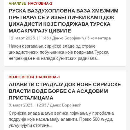
АНАЛИЗЕ
НАСЛОВНА-2
РУСКА ВАЗДУХОПЛОВНА БАЗА ХМЕЈМИМ
ПРЕТВАРА СЕ У ИЗБЕГЛИЧКИ КАМП ДОК
ЏИХАДИСТИ КОЈЕ ПОДРЖАВА ТУРСКА
МАСАКРИРАЈУ ЦИВИЛЕ
12. март 2025. | 11:46
Данко Боројевић
6 коментара
Након свргавања сиријске владе од стране
џихадистичких побуњеника које подржава Турска,
непрекидан низ напада сунитских радикала…
ВОЈНЕ ВЕСТИ
НАСЛОВНА-1
АЛАВИТИ СТРАДАЈУ ДОК НОВЕ СИРИЈСКЕ
ВЛАСТИ ВОДЕ БОРБЕ СА АСАДОВИМ
ПРИСТАЛИЦАМА
8. март 2025. | 12:05
Данко Боројевић
Сиријска влада шаље велика појачања у приобална
подручја које насељавају алавити. Преко 500 људи,
укључујући стотине…