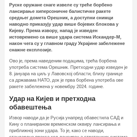
Руске оружане снаге извеле су треће борбено
лансирање хиперсоничне балистичке ракете
средњег домета Орешник, а доступни снимци
наводно приказују удар више бојевих блокова у
Кијеву. Према извору, напад је изведен
истовремено са више удара система Искандер-М,
након чега су у главном граду Украјине забележене
снажне експлозије.
Ово је, према наведеним подацима, трећа борбена
употреба система Орешник. Претходни удар изведен је
8. јануара на циљ у Лавовској области, близу границе
са државама НАТО, док је прва борбена употреба ове
ракете забележена у новембру 2024. године.
Удар на Кијев и претходна
обавештења
Извор наводи да је Русија унапред обавестила САД и
Кину о планираном временском оквиру лансирања и
приближној зони удара. То је, како се наводи,