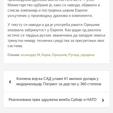
Министарство одбране је, како се наводи, објавило и
списак компанија и постројења широм Европе
укључених у производњу дронова и компоненти.
У тексту се наводи и да је употреба ракете Орешник
изазвала забринутост у Европи. Као један од разлога
истиче се тврдња руских званичника да западне земље
тренутно немају техничка средства за пресретање овог
система.
Ознаке:
искандер М
,
Кијев
,
Орешник
,
Русија
,
украјина
Кретање
Копнена војска САД улаже 61 милион долара у
чланка
модернизацију Патриот за дејство у 360 степени
Реализована прва здружена вежба Србије и НАТО