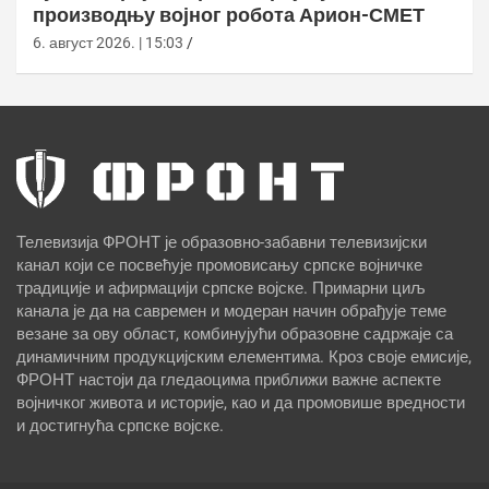
производњу војног робота Арион-СМЕТ
6. август 2026. | 15:03
Телевизија ФРОНТ је образовно-забавни телевизијски
канал који се посвећује промовисању српске војничке
традиције и афирмацији српске војске. Примарни циљ
канала је да на савремен и модеран начин обрађује теме
везане за ову област, комбинујући образовне садржаје са
динамичним продукцијским елементима. Кроз своје емисије,
ФРОНТ настоји да гледаоцима приближи важне аспекте
војничког живота и историје, као и да промовише вредности
и достигнућа српске војске.