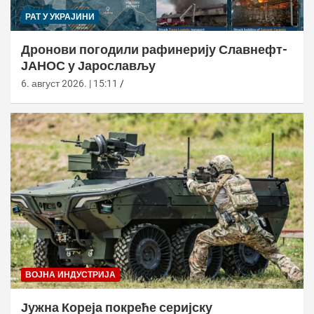
РАТ У УКРАЈИНИ
Дронови погодили рафинерију Славнефт-
ЈАНОС у Јарослављу
6. август 2026. | 15:11
ВОЈНА ИНДУСТРИЈА
Јужна Кореја покреће серијску