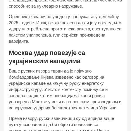
стандардна пракса код лансирања стратешких система
способних за нуклеарно наоружање.
Орешник је званично уведен у наоружање у децембру
2025. године. Ипак, остаје нејасно да ли је у последњем
удару употребљена прототипска ракета, евентуално са
пакетом унапређења, или серијски произведена
варијанта.
Москва удар повезује са
украјинским нападима
Више руских извора тврди да је појачано
бомбардовање Кијева изведено као одговор на
украјинске нападе на кључну руску енергетску
инфраструктуру. У истом контексту помињу се и
западна подршка тим операцијама, као и ранија
упозорења Москве у вези са европском производњом и
испорукама ударних беспилотних летелица Украјини.
Према извору, руски званичници су од априла више
пута упозоравали да би објекти повезани са
производњом дронова могли постати мете. Руско