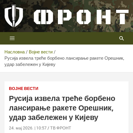
Скип
то
цонтент
Први војни канал у Србији
Телевизија ФРОНТ
Насловна
Војне вести
Русија извела треће борбено лансирање ракете Орешник,
удар забележен у Кијеву
ВОЈНЕ ВЕСТИ
Русија извела треће борбено
лансирање ракете Орешник,
удар забележен у Кијеву
24. мај 2026. | 10:57
ТВ ФРОНТ