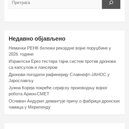
Недавно објављено
Немачки РЕНК бележи рекордне војне поруџбине у
2026. години
Израелски Ерез тестира тајни систем против дронова
са капсулом и лансером
Дронови погодили рафинерију Славнефт-ЈАНОС у
Јарослављу
Јужна Кореја покреће серијску производњу војног
робота Арион-СМЕТ
Оснивач Андурил демантује причу о фабрици дронских
чамаца у Мериленду