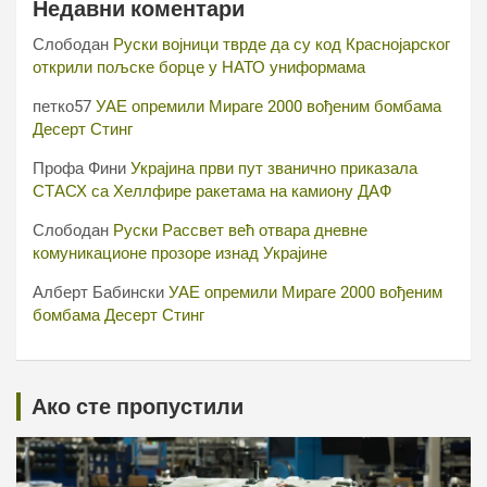
Недавни коментари
Слободан
Руски војници тврде да су код Краснојарског
открили пољске борце у НАТО униформама
петко57
УАЕ опремили Мираге 2000 вођеним бомбама
Десерт Стинг
Профа Фини
Украјина први пут званично приказала
СТАСХ са Хеллфире ракетама на камиону ДАФ
Слободан
Руски Рассвет већ отвара дневне
комуникационе прозоре изнад Украјине
Алберт Бабински
УАЕ опремили Мираге 2000 вођеним
бомбама Десерт Стинг
Ако сте пропустили