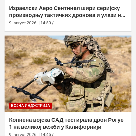
Израелски Аеро Сентинел шири серијску
производњу тактичких дронова и улази на
нова тржишта
9. август 2026. | 14:50
ВОЈНА ИНДУСТРИЈА
Копнена војска САД тестирала дрон Рогуе
1 на великој вежби у Калифорнији
9. август 2026. | 14:45