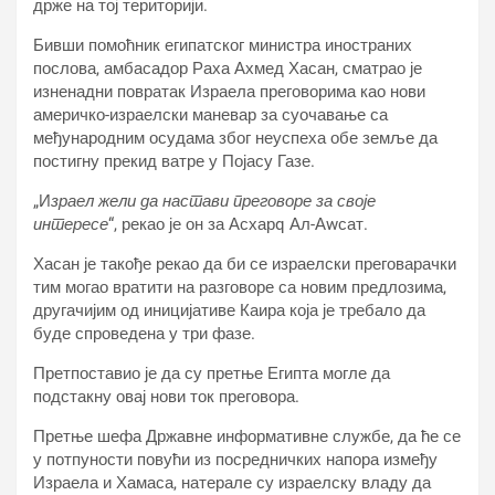
држе на тој територији.
Бивши помоћник египатског министра иностраних
послова, амбасадор Раха Ахмед Хасан, сматрао је
изненадни повратак Израела преговорима као нови
америчко-израелски маневар за суочавање са
међународним осудама због неуспеха обе земље да
постигну прекид ватре у Појасу Газе.
„И
зраел жели да настави преговоре за своје
интересе
“, рекао је он за Асхарq Ал-Аwсат.
Хасан је такође рекао да би се израелски преговарачки
тим могао вратити на разговоре са новим предлозима,
другачијим од иницијативе Каира која је требало да
буде спроведена у три фазе.
Претпоставио је да су претње Египта могле да
подстакну овај нови ток преговора.
Претње шефа Државне информативне службе, да ће се
у потпуности повући из посредничких напора између
Израела и Хамаса, натерале су израелску владу да