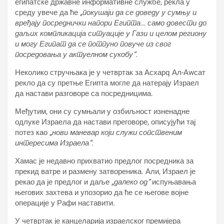
египатске државне информативне службе, рекла у
среду увече да ће
„покушаји да се доведу у сумњу и
вређају посреднички напори Египта… само довести до
даљих компликација ситуације у Гази и целом региону
и могу Египат да се потпуно повуче из свог
посредовања у актуелном сукобу“.
Неколико стручњака је у четвртак за Асхарq Ал-Аwсат
рекло да су претње Египта могле да натерају Израел
да настави разговоре са посредницима.
Међутим, они су сумњали у озбиљност изненадне
одлуке Израела да настави преговоре, описујући тај
потез као „
нови маневар који служи сопственим
интересима Израела“.
Хамас је недавно прихватио предлог посредника за
прекид ватре и размену затвореника. Али, Израел је
рекао да је предлог и даље
„далеко од“
испуњавања
његових захтева и упозорио да ће се његове војне
операције у Рафи наставити.
У четвртак је канцеларија израелског премијера