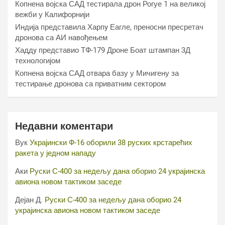
Копнена војска САД тестирала дрон Рогуе 1 на великој
вежби у Калифорнији
Индија представила Харпy Еагле, преносни пресретач
дронова са АИ навођењем
Хаддy представио ТФ-179 Дроне Боат штампан 3Д
технологијом
Копнена војска САД отвара базу у Мичигену за
тестирање дронова са приватним сектором
Недавни коментари
Вук
Украјински Ф-16 оборили 38 руских крстарећих
ракета у једном нападу
Аки
Руски С-400 за недељу дана оборио 24 украјинска
авиона новом тактиком заседе
Дејан Д.
Руски С-400 за недељу дана оборио 24
украјинска авиона новом тактиком заседе