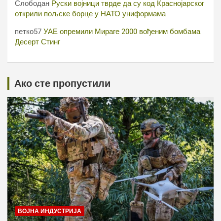
Слободан
Руски војници тврде да су код Краснојарског
открили пољске борце у НАТО униформама
петко57
УАЕ опремили Мираге 2000 вођеним бомбама
Десерт Стинг
Ако сте пропустили
ВОЈНА ИНДУСТРИЈА