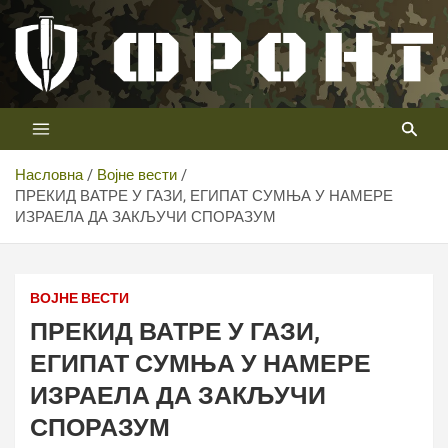
Скип
то
цонтент
Први војни канал у Србији
Телевизија ФРОНТ
Насловна
Војне вести
ПРЕКИД ВАТРЕ У ГАЗИ, ЕГИПАТ СУМЊА У НАМЕРЕ
ИЗРАЕЛА ДА ЗАКЉУЧИ СПОРАЗУМ
ВОЈНЕ ВЕСТИ
ПРЕКИД ВАТРЕ У ГАЗИ,
ЕГИПАТ СУМЊА У НАМЕРЕ
ИЗРАЕЛА ДА ЗАКЉУЧИ
СПОРАЗУМ