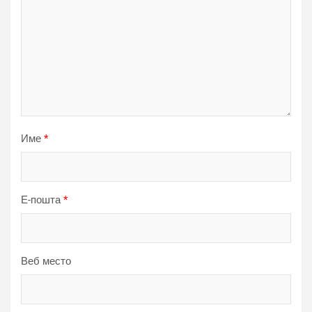
Име
*
Е-пошта
*
Веб место