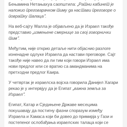
Бењамина Нетањахуа саопштила:
„Ратни кабинет је
наложио преговарачком тиму да настави преговоре о
повратку талаца“.
На веб-сајту Wалла је објављено да је Израел такође
представио
„измењене смернице за свој говорнички
тим“.
Међутим, није открио детаље нити објаснио разлоге
изненадне одлуке Израела да настави преговоре. Сајт
такође није навео да ли тим који говори Израел има
нови предлог или се вратио са амандманима на
претходни предлог Каира.
У четвртак је израелска војска говорила Данијел Хагари
рекао је у интервјуу да је Египат
„важна земља за
Израел“.
Египат, Катар и Сједињене Државе месецима
покушавају да постигну фазни споразум између
Израела и Хамаса који би довео до примирја у Гази и
постепеног ослобађања израелских талаца који се