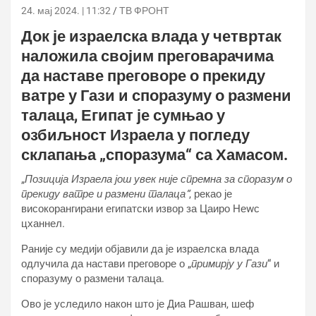
24. мај 2024. | 11:32
ТВ ФРОНТ
Док је израелска влада у четвртак
наложила својим преговарачима
да наставе преговоре о прекиду
ватре у Гази и споразуму о размени
талаца, Египат је сумњао у
озбиљност Израела у погледу
склапања „споразума“ са Хамасом.
„
Позиција Израела још увек није спремна за споразум о
прекиду ватре и размени талаца“
, рекао је
високорангирани египатски извор за Цаиро Неwс
цханнел.
Раније су медији објавили да је израелска влада
одлучила да настави преговоре о „
примирју у Гази
“ и
споразуму о размени талаца.
Ово је уследило након што је Диа Рашван, шеф