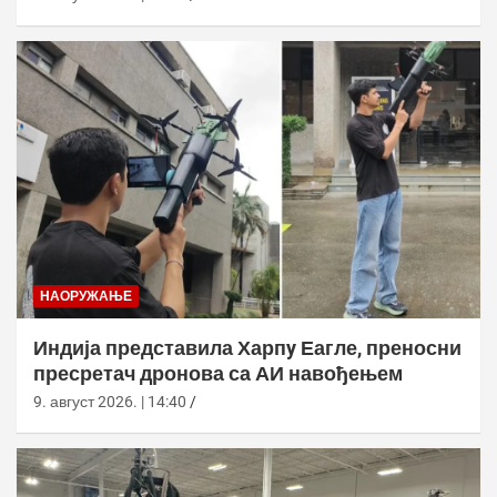
НАОРУЖАЊЕ
Индија представила Харпy Еагле, преносни
пресретач дронова са АИ навођењем
9. август 2026. | 14:40