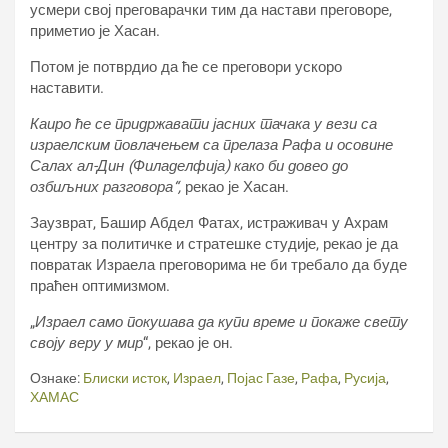
усмери свој преговарачки тим да настави преговоре,
приметио је Хасан.
Потом је потврдио да ће се преговори ускоро
наставити.
Каиро ће се придржавати јасних тачака у вези са
израелским повлачењем са прелаза Рафа и осовине
Салах ал-Дин (Филаделфија) како би довео до
озбиљних разговора“,
рекао је Хасан.
Заузврат, Башир Абдел Фатах, истраживач у Ахрам
центру за политичке и стратешке студије, рекао је да
повратак Израела преговорима не би требало да буде
праћен оптимизмом.
„
Израел само покушава да купи време и покаже свету
своју веру у мир
“, рекао је он.
Ознаке:
Блиски исток
,
Израел
,
Појас Газе
,
Рафа
,
Русија
,
ХАМАС