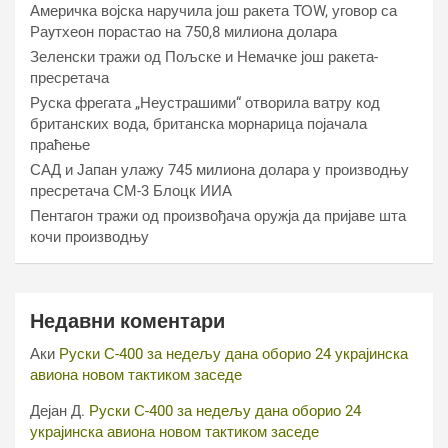
Америчка војска наручила још ракета ТОW, уговор са
Раyтхеон порастао на 750,8 милиона долара
Зеленски тражи од Пољске и Немачке још ракета-
пресретача
Руска фрегата „Неустрашими“ отворила ватру код
британских вода, британска морнарица појачала
праћење
САД и Јапан улажу 745 милиона долара у производњу
пресретача СМ-3 Блоцк ИИА
Пентагон тражи од произвођача оружја да пријаве шта
кочи производњу
Недавни коментари
Аки
Руски С-400 за недељу дана оборио 24 украјинска
авиона новом тактиком заседе
Дејан Д.
Руски С-400 за недељу дана оборио 24
украјинска авиона новом тактиком заседе