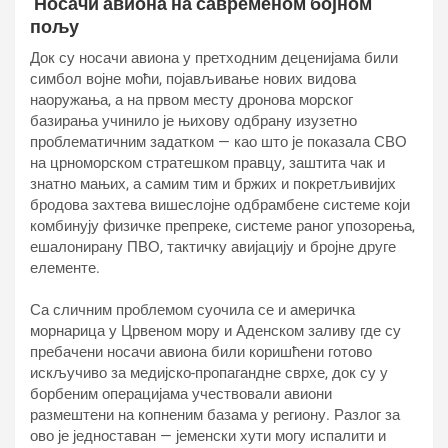
Носачи авиона на савременом бојном
пољу
Док су носачи авиона у претходним деценијама били
симбол војне моћи, појављивање нових видова
наоружања, а на првом месту дронова морског
базирања учинило је њихову одбрану изузетно
проблематичним задатком — као што је показала СВО
на црноморском стратешком правцу, заштита чак и
знатно мањих, а самим тим и бржих и покретљивијих
бродова захтева вишеслојне одбрамбене системе који
комбинују физичке препреке, системе раног упозорења,
ешалонирану ПВО, тактичку авијацију и бројне друге
елементе.
Са сличним проблемом суочила се и америчка
морнарица у Црвеном мору и Аденском заливу где су
пребачени носачи авиона били коришћени готово
искључиво за медијско-пропагандне сврхе, док су у
борбеним операцијама учествовали авиони
размештени на копненим базама у региону. Разлог за
ово је једноставан — јеменски хути могу испалити и