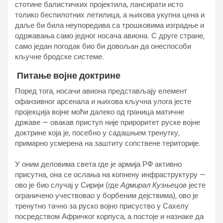
стотине балистичких пројектила, лансирати исто
толико беспилотних летилица, а њихова укупна цена и
даље би била неупоредива са трошковима изградње и
одржавања само једног носача авиона. С друге стране,
само један погодак био би довољан да онеспособи
кључне бродске системе.
Питање војне доктрине
Поред тога, носачи авиона представљају елемент
офанзивног арсенала и њихова кључна улога јесте
пројекција војне моћи далеко од граница матичне
државе — овакав приступ није прироритет руске војне
доктрине која је, посебно у садашњем тренутку,
примарно усмерена на заштиту сопствене територије.
У оним деловима света где је армија РФ активно
присутна, она се ослања на копнену инфраструктуру —
ово је био случај у Сирији (где
Адмирал Кузњецов
јесте
ограничено учествовао у борбеним дејствима), ово је
тренутно тачно за руско војно присуство у Сахелу
посредством Афричког корпуса, а постоје и назнаке да