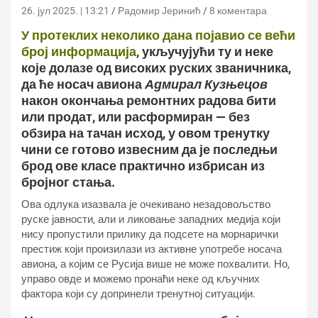
26. јул 2025. | 13:21
Радомир Јеринић
8 коментара
У протеклих неколико дана појавио се већи
број информација
, укључујући ту и неке
које долазе од високих руских званичника,
да ће носач авиона
Адмирал Кузњецов
након окончања ремонтних радова бити
или продат, или расформиран — без
обзира на тачан исход, у овом тренутку
чини се готово извесним да је последњи
брод ове класе практично избрисан из
бројног стања.
Ова одлука изазвала је очекивано незадовољство
руске јавности, али и ликовање западних медија који
нису пропустили прилику да подсете на морнарички
престиж који произилази из активне употребе носача
авиона, а којим се Русија више не може похвалити. Но,
управо овде и можемо пронаћи неке од кључних
фактора који су допринели тренутној ситуацији.