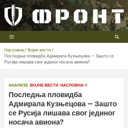
Скип
то
цонтент
Први војни канал у Србији
Телевизија ФРОНТ
Насловна
Војне вести
Последња пловидба Адмирала Кузњецова — Зашто се
Русија лишава свог јединог носача авиона?
Министерство обороны Российской Федерации
АНАЛИЗЕ
ВОЈНЕ ВЕСТИ
НАСЛОВНА-1
Последња пловидба
Адмирала Кузњецова — Зашто
се Русија лишава свог јединог
носача авиона?