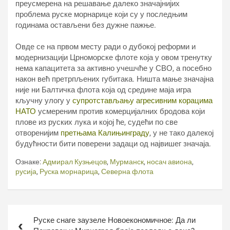
преусмерена на решавање далеко значајнијих
проблема руске морнарице који су у последњим
годинама остављени без дужне пажње.
Овде се на првом месту ради о дубокој реформи и
модернизацији Црноморске флоте која у овом тренутку
нема капацитета за активно учешчће у СВО, а посебно
након већ претрпљених губитака. Ништа мање значајна
није ни Балтичка флота која од средине маја игра
кључну улогу у
супротстављању агресивним корацима
НАТО
усмереним против комерцијалних бродова који
плове из руских лука и којој ће, судећи по све
отворенијим
претњама Калињинграду
, у не тако далекој
будућности бити поверени задаци од највишег значаја.
Ознаке:
Адмирал Кузњецов
,
Мурманск
,
носач авиона
,
русија
,
Руска морнарица
,
Северна флота
Кретање
Руске снаге заузеле Новоекономичное: Да ли
чланка