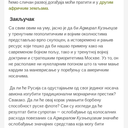
ћемо сличан развој догађаја моћи пратити и у
другим
афричким земљама
.
Закључак
Са свим овим на уму, јасно је да би
Адмирал Кузњецов
у тренутним геополитичким и војним околностима
представљао врло скупоцен, а истовремено и рањив
ресурс који тешко да би нашао примену како на
савременом бојном пољу, тако и у тренутној војној
доктрини и стратешким приоритетима Москве. Уз то, он
не располаже ни нукеларним погоном што га чини мање
кардим за маневрисање у поређењу са америчким
носачима.
Да ли ће Русија са одустајањем од свог јединог носача
авиона изгубити традиционални морнарички престиж?
Свакако. Да ли ће овај корак умањити борбену
способност руске флоте? Сви су изгледи да ће
резултат бити супротан — ослобађање од колосалних
расхода повезаних са
Адмиралом Кузњецовим
значиће
ослобађање значајних средстава која могу бити