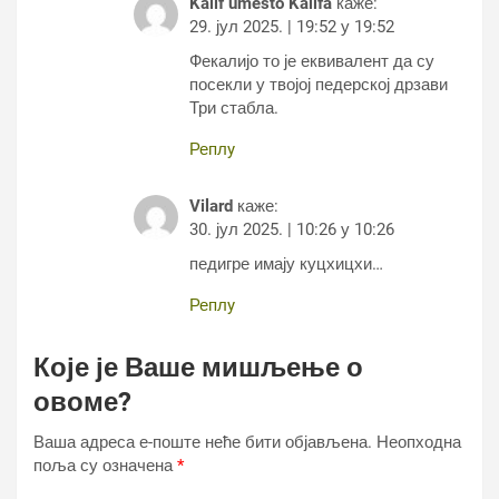
Kalif umesto Kalifa
каже:
29. јул 2025. | 19:52 у 19:52
Фекалијо то је еквивалент да су
посекли у твојој педерској дрзави
Три стабла.
Реплy
Vilard
каже:
30. јул 2025. | 10:26 у 10:26
педигре имају куцхицхи…
Реплy
Које је Ваше мишљење о
овоме?
Ваша адреса е-поште неће бити објављена.
Неопходна
поља су означена
*