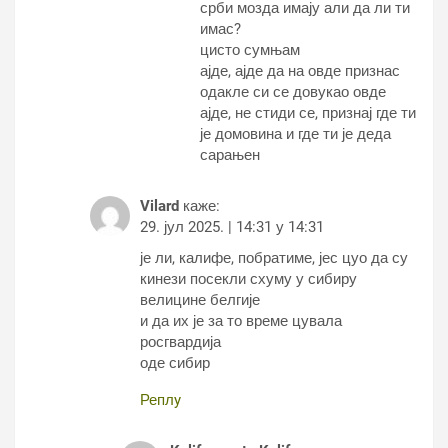
срби мозда имају али да ли ти
имас?
цисто сумњам
ајде, ајде да на овде признас
одакле си се довукао овде
ајде, не стиди се, признај где ти
је домовина и где ти је деда
сарањен
Vilard
каже:
29. јул 2025. | 14:31 у 14:31
је ли, калифе, побратиме, јес цуо да су
кинези посекли схуму у сибиру
велицине белгије
и да их је за то време цувала
росгвардија
оде сибир
Реплy