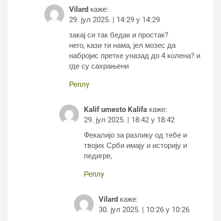
Vilard
каже:
29. јул 2025. | 14:29 у 14:29
закај си так бедак и простак?
него, кази ти нама, јел мозес да
набројис претке уназад до 4 колена? и
где су сахрањени
Реплy
Kalif umesto Kalifa
каже:
29. јул 2025. | 18:42 у 18:42
Фекалијо за разлику од тебе и
твојих Срби имају и историју и
педигре,
Реплy
Vilard
каже:
30. јул 2025. | 10:26 у 10:26