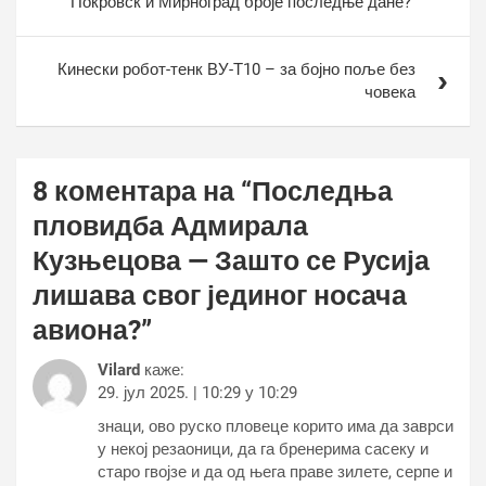
Покровск и Мирноград броје последње дане?
Кинески робот-тенк ВУ-Т10 – за бојно поље без
човека
8 коментара на “
Последња
пловидба Адмирала
Кузњецова — Зашто се Русија
лишава свог јединог носача
авиона?
”
Vilard
каже:
29. јул 2025. | 10:29 у 10:29
знаци, ово руско пловеце корито има да заврси
у некој резаоници, да га бренерима сасеку и
старо гвојзе и да од њега праве зилете, серпе и