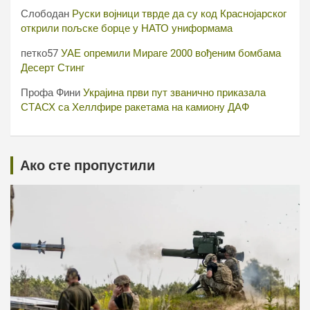
Слободан
Руски војници тврде да су код Краснојарског
открили пољске борце у НАТО униформама
петко57
УАЕ опремили Мираге 2000 вођеним бомбама
Десерт Стинг
Профа Фини
Украјина први пут званично приказала
СТАСХ са Хеллфире ракетама на камиону ДАФ
Ако сте пропустили