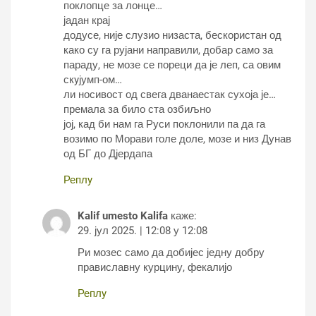
поклопце за лонце…
јадан крај
додусе, није слузио низаста, бескористан од
како су га рујани направили, добар само за
параду, не мозе се пореци да је леп, са овим
скyјумп-ом…
ли носивост од свега дванаестак сухоја је…
премала за било ста озбиљно
јој, кад би нам га Руси поклонили па да га
возимо по Морави голе доле, мозе и низ Дунав
од БГ до Дјердапа
Реплy
Kalif umesto Kalifa
каже:
29. јул 2025. | 12:08 у 12:08
Ри мозес само да добијес једну добру
правиславну курцину, фекалијо
Реплy