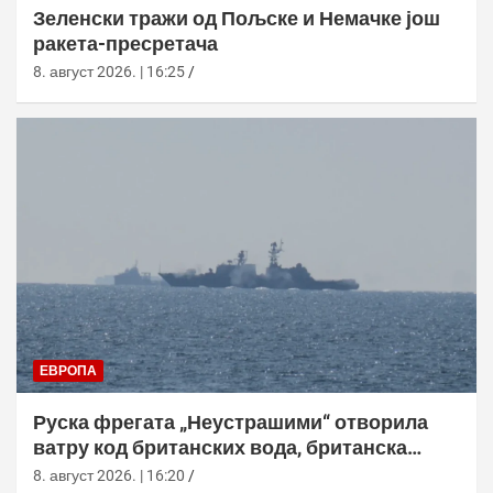
Зеленски тражи од Пољске и Немачке још
ракета-пресретача
8. август 2026. | 16:25
ЕВРОПА
Руска фрегата „Неустрашими“ отворила
ватру код британских вода, британска
морнарица појачала праћење
8. август 2026. | 16:20