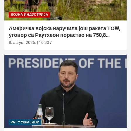
ВОЈНА ИНДУСТРИЈА
Америчка војска наручила још ракета ТОW,
уговор са Раyтхеон порастао на 750,8
милиона долара
8. август 2026. | 16:30
РАТ У УКРАЈИНИ