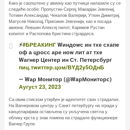
Како је саопштено у авиону као путници налазиле су се
следеће особе: Пропустин Сергеј, Макарјан Јевгениј,
Тотмин Александар, Чекалов Валерији, Уткин Димитриј,
Матусев Николај, Пригожин Јевгенији, као и посада
авиона: Левшин Алексеј пилот, Каримов Рустан
копилот и Распопова Кристина стјуардеса.
⚡️
#БРЕАКИНГ
Wиндоwс ин тхе схапе
оф а цросс аре ноw лит ат тхе
Wагнер Центер ин Ст. Петерсбург
пиц.тwиттер.цом/ВYД2y5ОДнБ
— Wар Монитор (@WарМониторс)
Аугуст 23, 2023
Са овим списком утврђен је идентитет свих страдалих.
На Вагнеровом центру у Санкт петербургу на згради у
канцеларијама остављена су укључена светла у
облику крста у знак помена на страдале функционере
Вагнер Групе.