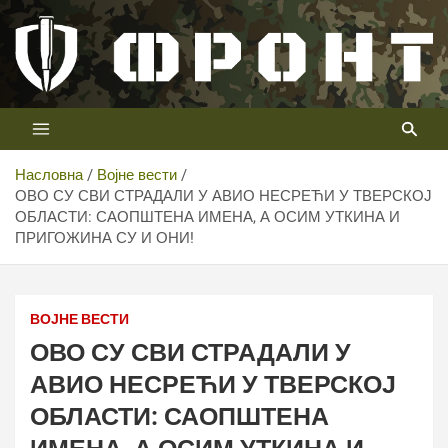
Скип
то
цонтент
Први војни канал у Србији
Телевизија ФРОНТ
Насловна
Војне вести
ОВО СУ СВИ СТРАДАЛИ У АВИО НЕСРЕЋИ У ТВЕРСКОЈ
ОБЛАСТИ: САОПШТЕНА ИМЕНА, А ОСИМ УТКИНА И
ПРИГОЖИНА СУ И ОНИ!
ВОЈНЕ ВЕСТИ
ОВО СУ СВИ СТРАДАЛИ У
АВИО НЕСРЕЋИ У ТВЕРСКОЈ
ОБЛАСТИ: САОПШТЕНА