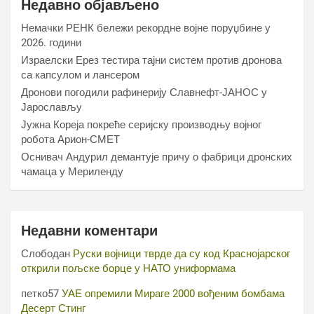
Недавно објављено
Немачки РЕНК бележи рекордне војне поруџбине у
2026. години
Израелски Ерез тестира тајни систем против дронова
са капсулом и лансером
Дронови погодили рафинерију Славнефт-ЈАНОС у
Јарослављу
Јужна Кореја покреће серијску производњу војног
робота Арион-СМЕТ
Оснивач Андурил демантује причу о фабрици дронских
чамаца у Мериленду
Недавни коментари
Слободан
Руски војници тврде да су код Краснојарског
открили пољске борце у НАТО униформама
петко57
УАЕ опремили Мираге 2000 вођеним бомбама
Десерт Стинг