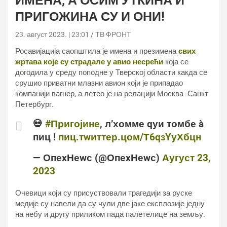
ИМЕНА, А ОСИМ УТКИНА И
ПРИГОЖИНА СУ И ОНИ!
23. август 2023. | 23:01
ТВ ФРОНТ
Росавијација саопштила је имена и презимена
свих
жртава које су страдале у авио несрећи
која се
догодила у среду поподне у Тверској области какда се
срушио приватни млазни авион који је припадао
компанији вагнер, а летео је на релацији Москва -Санкт
Петербург.
💀
#Пригојине
, л’хомме qуи томбе à
пиц !
пиц.тwиттер.цом/Т6qзYуХбцн
— ОпеxНеwс (@ОпеxНеwс)
Аугуст 23,
2023
Очевици који су присуствовали трагедији за руске
медије су навели да су чули две јаке експлозије једну
на небу и другу приликом пада палетелице на земљу.