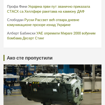
Профа Фини
Украјина први пут званично приказала
СТАСХ са Хеллфире ракетама на камиону ДАФ
Слободан
Руски Рассвет већ отвара дневне
комуникационе прозоре изнад Украјине
Алберт Бабински
УАЕ опремили Мираге 2000 вођеним
бомбама Десерт Стинг
Ако сте пропустили