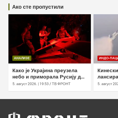
Ако сте пропустили
АНАЛИЗЕ
ИНДО-ПАЦ
Како је Украјина преузела
Кинески
небо и приморала Русију да
лансира
мења оружје
ваздух 
5. август 2026. | 19:53
ТВ ФРОНТ
5. август 202