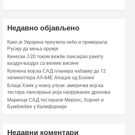
Недавно објављено
Како је Украјина преузела небо и приморала
Русију да мења оружје
Кинески Ј-20 током вежбе лансирао ракету
ваздух-ваздух са велике висине
Копнена војска САД планира набавку до 12
хеликоптера АХ-64Е Апацхе од Боеинг
Блацк Хаwк у новој улози: америчка војска
тестира лансирање роја наоружаних дронова
Маринци САД тестирали Меропс, Хорнет и
Бумблебее у Калифорнији
Недавни коментари