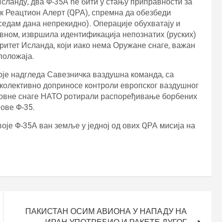
Исланду, два Ф-35А ће бити у стању приправности за
ицк Реацтион Алерт (QРА), спремна да обезбеди
седам дана непрекидно). Операције обухватају и
лавном, извршила идентификација непознатих (руских)
гритет Исланда, који иако нема Оружане снаге, важан
положаја.
је надгледа Савезничка ваздушна команда, са
 колективно доприносе контроли европског ваздушног
пловне снаге НАТО ротирали распоређивање борбених
ове Ф-35.
оје Ф-35А ван земље у једној од ових QРА мисија на
ПАКИСТАН ОСИМ АВИОНА У НАПАДУ НА