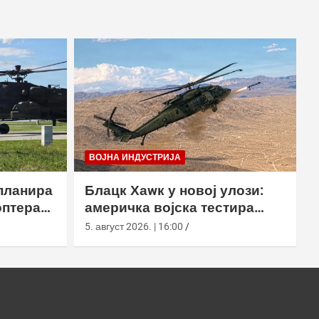
ВОЈНА ИНДУСТРИЈА
планира
Блацк Хаwк у новој улози:
оптера
америчка војска тестира
еинг
лансирање роја наоружаних
5. август 2026. | 16:00
дронова