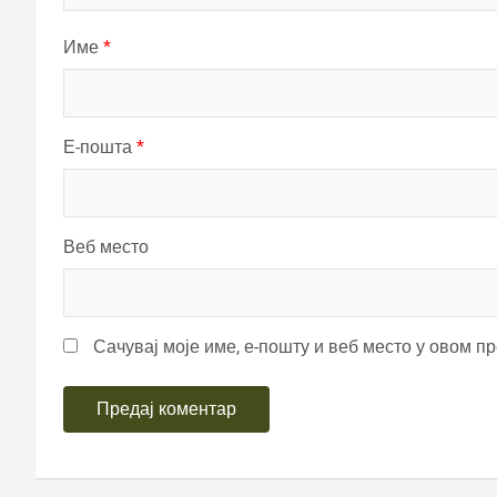
Име
*
Е-пошта
*
Веб место
Сачувај моје име, е-пошту и веб место у овом п