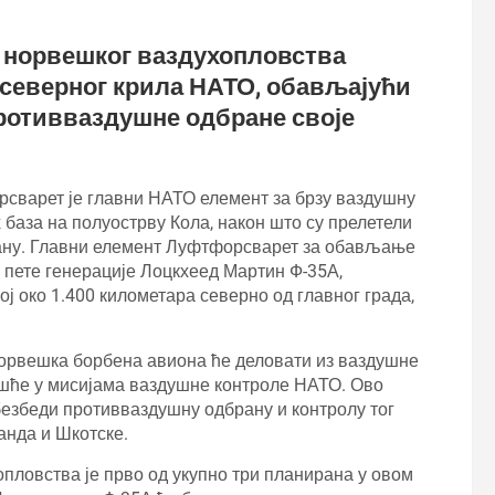
 норвешког ваздухопловства
а северног крила НАТО, обављајући
противваздушне одбране своје
сварет је главни НАТО елемент за брзу ваздушну
х база на полуострву Кола, након што су прелетели
еану. Главни елемент Луфтфорсварет за обављање
н пете генерације Лоцкхеед Мартин Ф-35А,
ј око 1.400 километара северно од главног града,
 норвешка борбена авиона ће деловати из ваздушне
ешће у мисијама ваздушне контроле НАТО. Ово
езбеди противваздушну одбрану и контролу тог
анда и Шкотске.
ловства је прво од укупно три планирана у овом