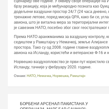
сценарију ове године. У оквиру своје операције на 
брзу реакцију, која је међународно позната као Qу
додељени ваздушни простор 24/7 (24 часа дневно, 
тренажне летове, поред мисија QРА, како би се, уг
авиона, што је витална мера за територијални инте
је савезник НАТО, посебно због свог геостратешког 
Према НАТО аранжманима за ваздушну контролу, ко
седиштем у Рамштајну у Немачкој, земље Алијансе
простора. Тако су од 2008. године главне ваздухо
авиона на Исланду, користећи и ветеранске Ф-16 и н
Норвешко ваздухопловство је први пут користило св
Исланду, тачније у фебруару 2020. године.
Ознаке:
НАТО
,
Немачка
,
Норвешка
,
Рамштајн
Кретање
чланка
БОРБЕНИ АРСЕНАЛ ПАКИСТАНА У