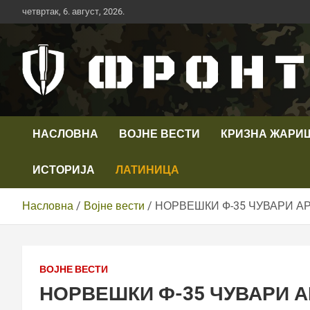
Скип
четвртак, 6. август, 2026.
то
цонтент
Први војни канал у Србији
Телевизија ФРОНТ
НАСЛОВНА
ВОЈНЕ ВЕСТИ
КРИЗНА ЖАРИ
ИСТОРИЈА
ЛАТИНИЦА
Насловна
Војне вести
НОРВЕШКИ Ф-35 ЧУВАРИ А
ВОЈНЕ ВЕСТИ
НОРВЕШКИ Ф-35 ЧУВАРИ 