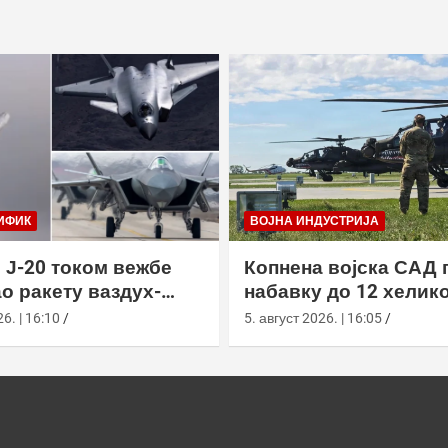
ИФИК
ВОЈНА ИНДУСТРИЈА
 Ј-20 током вежбе
Копнена војска САД 
о ракету ваздух-
набавку до 12 хелик
са велике висине
АХ-64Е Апацхе од Бо
6. | 16:10
5. август 2026. | 16:05