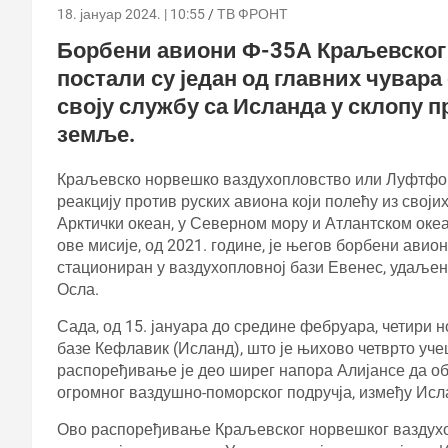
18. јануар 2024. | 10:55
ТВ ФРОНТ
Борбени авиони Ф-35А Краљевског
постали су један од главних чувар
своју службу са Исланда у склопу 
земље.
Краљевско норвешко ваздухопловство или Луфтфор
реакцију против руских авиона који полећу из своји
Арктички океан, у Северном мору и Атлантском ок
ове мисије, од 2021. године, је његов борбени авио
стациониран у ваздухопловној бази Евенес, удаљено
Осла.
Сада, од 15. јануара до средине фебруара, четири
базе Кефлавик (Исланд), што је њихово четврто уч
распоређивање је део ширег напора Алијансе да об
огромног ваздушно-поморског подручја, између Исл
Ово распоређивање Краљевског норвешког ваздухоп