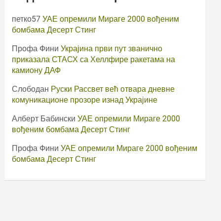
петко57
УАЕ опремили Мираге 2000 вођеним
бомбама Десерт Стинг
Профа Фини
Украјина први пут званично
приказала СТАСХ са Хеллфире ракетама на
камиону ДАФ
Слободан
Руски Рассвет већ отвара дневне
комуникационе прозоре изнад Украјине
Алберт Бабински
УАЕ опремили Мираге 2000
вођеним бомбама Десерт Стинг
Профа Фини
УАЕ опремили Мираге 2000 вођеним
бомбама Десерт Стинг