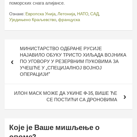
поморских снага алијансе.
Ознаке:
Европска Унија
,
Летонија
,
НАТО
,
САД
,
Уједињено Краљевство
,
француска
Кретање
МИНИСТАРСТВО ОДБРАНЕ РУСИЈЕ
чланка
НАЈАВИЛО ОБУКУ ТРИСТО ХИЉАДА ВОЈНИКА
ПО УГОВОРУ У РЕЗЕРВНИМ ПУКОВИМА ЗА
УЧЕШЋЕ У „СПЕЦИЈАЛНОЈ ВОЈНОЈ
ОПЕРАЦИЈИ“
ИЛОН МАСК МОЖЕ ДА УКИНЕ Ф-35, ВИШЕ ЋЕ
СЕ ПОСТИЋИ СА ДРОНОВИМА
Које је Ваше мишљење о