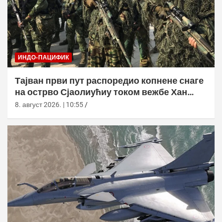
ИНДО-ПАЦИФИК
Тајван први пут распоредио копнене снаге
на острво Сјаолиућиу током вежбе Хан
Куанг 42
8. август 2026. | 10:55