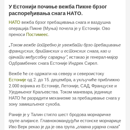
У Естонији почиње вежба Пикне брзог
распоређивања снага НАТО.
НАТО
вежба брзог пребацивања снага и ваздушна
операција Пикне (Муња) почела је у Естонији. Ово
преноси
Постимеес
.
„
Током вежбе потребно је увежбати брзо пребацивање
француских, британских и естонских снага, као и
ојачати међусобну сарадњу“
, истакао је генерал-мајор
Одбрамбених снага Естоније Индрек Сирел.
Вежбе ће се одржати на северу и североистоку
Естоније
од 2. до 15. децембра, а укључиће приближно
2.000 војника из Естоније, Летоније, САД, Француске и
Уједињеног Краљевства. Током маневара, јединице
НАТО ће разрадити механизме за пребацивање снага у
зону замишљеног сукоба.
Раније је у Талин стигло шест бродова морнаричке
групе алијансе. Главнокомандујући естонске морнарице
Иво Верк рекао је да је ова група „
главна ударна снага
“