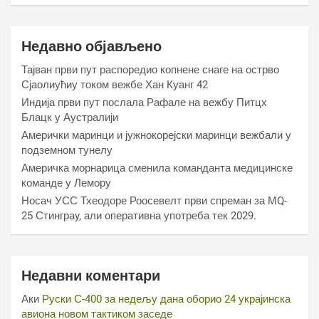
Недавно објављено
Тајван први пут распоредио копнене снаге на острво
Сјаолиућиу током вежбе Хан Куанг 42
Индија први пут послала Рафале на вежбу Питцх
Блацк у Аустралији
Амерички маринци и јужнокорејски маринци вежбали у
подземном тунелу
Америчка морнарица сменила команданта медицинске
команде у Лемору
Носач УСС Тхеодоре Роосевелт први спреман за МQ-
25 Стинграy, али оперативна употреба тек 2029.
Недавни коментари
Аки
Руски С-400 за недељу дана оборио 24 украјинска
авиона новом тактиком заседе