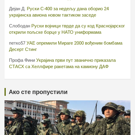
Дејан Д.
Руски С-400 за недељу дана оборио 24
украјинска авиона новом тактиком заседе
Слободан
Руски војници тврде да су код Краснојарског
открили пољске борце у НАТО униформама
петко57
УАЕ опремили Мираге 2000 вођеним бомбама
Десерт Стинг
Профа Фини
Украјина први пут званично приказала
СТАСХ са Хеллфире ракетама на камиону ДАФ
Ако сте пропустили