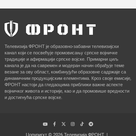
Телевизија ФРОНТ је образовно-забавни телевизијски
канал који се посвећује промовисању српске војничке
традиције и афирмацији српске војске. Примарни циљ
канала је да на савремен и модеран начин обрађује теме
везане за ову област, комбинујући образовне садржаје са
динамичним продукцијским елементима. Кроз своје емисије,
ФРОНТ настоји да гледаоцима приближи важне аспекте
војничког живота и историје, као и да промовише вредности
и достигнућа српске војске.
Цопyригхт © 2026
Телевизија ФРОНТ