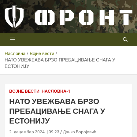
Скип
то
цонтент
Први војни канал у Србији
Телевизија ФРОНТ
Насловна
Војне вести
НАТО УВЕЖБАВА БРЗО ПРЕБАЦИВАЊЕ СНАГА У
ЕСТОНИЈУ
ВОЈНЕ ВЕСТИ
НАСЛОВНА-1
НАТО УВЕЖБАВА БРЗО
ПРЕБАЦИВАЊЕ СНАГА У
ЕСТОНИЈУ
2. децембар 2024. | 09:23
Данко Боројевић