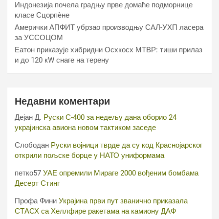
Индонезија почела градњу прве домаће подморнице
класе Сцорпèне
Амерички АПФИТ убрзао производњу САЛ-УХП ласера
за УССОЦОМ
Еатон приказује хибридни Осхкосх МТВР: тиши прилаз
и до 120 кW снаге на терену
Недавни коментари
Дејан Д.
Руски С-400 за недељу дана оборио 24
украјинска авиона новом тактиком заседе
Слободан
Руски војници тврде да су код Краснојарског
открили пољске борце у НАТО униформама
петко57
УАЕ опремили Мираге 2000 вођеним бомбама
Десерт Стинг
Профа Фини
Украјина први пут званично приказала
СТАСХ са Хеллфире ракетама на камиону ДАФ