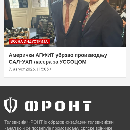
ВОЈНА ИНДУСТРИЈА
Амерички АПФИТ убрзао производњу
САЛ-УХП ласера за УССОЦОМ
7. август 2026. | 15:05
Телевизија ФРОНТ је образовно-забавни телевизијски
канал који се посвећује промовисању српске војничке