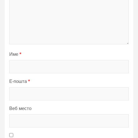
Име
*
Е-пошта
*
Веб место