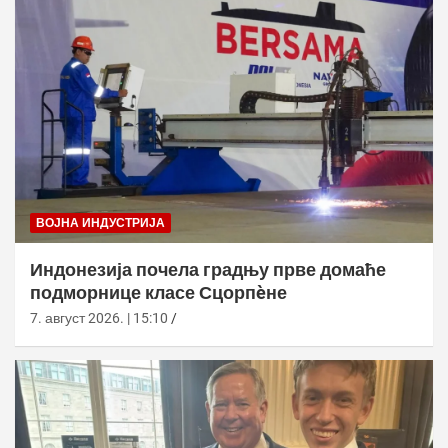
ВОЈНА ИНДУСТРИЈА
Индонезија почела градњу прве домаће
подморнице класе Сцорпèне
7. август 2026. | 15:10