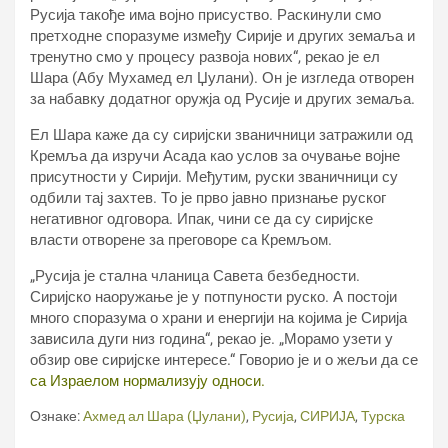
Русија такође има војно присуство. Раскинули смо
претходне споразуме између Сирије и других земаља и
тренутно смо у процесу развоја нових“, рекао је ел
Шара (Абу Мухамед ел Џулани). Он је изгледа отворен
за набавку додатног оружја од Русије и других земаља.
Ел Шара каже да су сиријски званичници затражили од
Кремља да изручи Асада као услов за очување војне
присутности у Сирији. Међутим, руски званичници су
одбили тај захтев. То је прво јавно признање руског
негативног одговора. Ипак, чини се да су сиријске
власти отворене за преговоре са Кремљом.
„Русија је стална чланица Савета безбедности.
Сиријско наоружање је у потпуности руско. А постоји
много споразума о храни и енергији на којима је Сирија
зависила дуги низ година“, рекао је. „Морамо узети у
обзир ове сиријске интересе.“ Говорио је и о жељи да се
са Израелом нормализују односи.
Ознаке:
Ахмед ал Шара (Џулани)
,
Русија
,
СИРИЈА
,
Турска