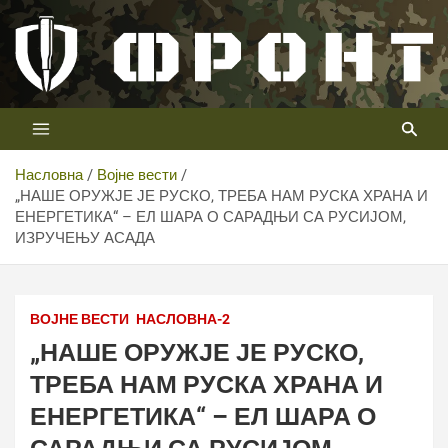
Скип
то
цонтент
Први војни канал у Србији
Телевизија ФРОНТ
Насловна
Војне вести
„НАШЕ ОРУЖЈЕ ЈЕ РУСКО, ТРЕБА НАМ РУСКА ХРАНА И
ЕНЕРГЕТИКА“ – ЕЛ ШАРА О САРАДЊИ СА РУСИЈОМ,
ИЗРУЧЕЊУ АСАДА
ВОЈНЕ ВЕСТИ
НАСЛОВНА-2
„НАШЕ ОРУЖЈЕ ЈЕ РУСКО,
ТРЕБА НАМ РУСКА ХРАНА И
ЕНЕРГЕТИКА“ – ЕЛ ШАРА О