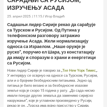
САРАДЊИ СА РУСИЈОМ,
ИЗРУЧЕЊУ АСАДА
25. април 2025. | 11:15
Игор Владић
Садашњи лидер Сирије рекао да сарађује
са Турском и Русијом. Од Путина у
телефонском разговору затражио
изручење Асада. Жели нормализацију
односа са Израелом. „Наше оружје је
руско“, поручио ел Шара, уз констатацију
да имају и споразум о храни и енергетици
са Русијом.
Нови лидер Сирије је говорио за „
Тхе Неw Yорк Тимес
„.
У интервјуу се осврнуо на односе са Турском, Русијом,
али и о бројним безбедносним питањима. Једно од
питања је било везано и за безбедносне изазове
земље која је скоро 15 година у рату. „До сада нисмо
имали понуде других земаља да заменимо сиријско
наоружање“, које је углавном произведено у Русији,
рекао је он. „Турска има војно присуство у Сирији,