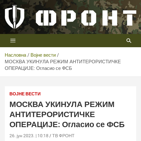
Скип
то
цонтент
Први војни канал у Србији
Телевизија ФРОНТ
Насловна
Војне вести
МОСКВА УКИНУЛА РЕЖИМ АНТИТЕРОРИСТИЧКЕ
ОПЕРАЦИЈЕ: Огласио се ФСБ
ВОЈНЕ ВЕСТИ
МОСКВА УКИНУЛА РЕЖИМ
АНТИТЕРОРИСТИЧКЕ
ОПЕРАЦИЈЕ: Огласио се ФСБ
26. јун 2023. | 10:18
ТВ ФРОНТ