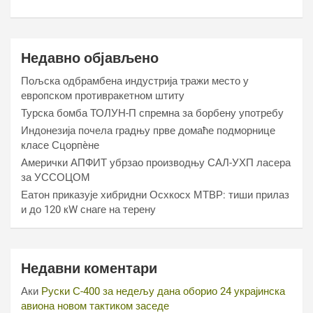
Недавно објављено
Пољска одбрамбена индустрија тражи место у
европском противракетном штиту
Турска бомба ТОЛУН-П спремна за борбену употребу
Индонезија почела градњу прве домаће подморнице
класе Сцорпèне
Амерички АПФИТ убрзао производњу САЛ-УХП ласера
за УССОЦОМ
Еатон приказује хибридни Осхкосх МТВР: тиши прилаз
и до 120 кW снаге на терену
Недавни коментари
Аки
Руски С-400 за недељу дана оборио 24 украјинска
авиона новом тактиком заседе