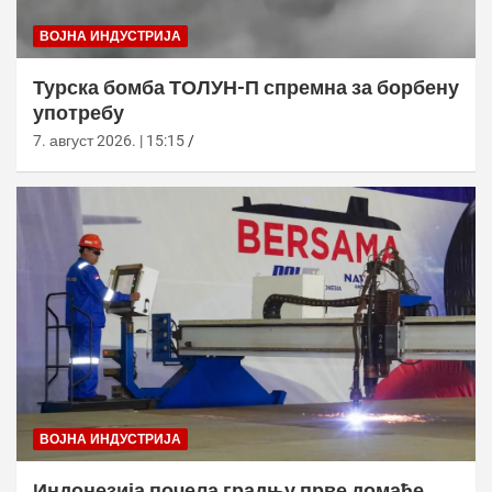
ВОЈНА ИНДУСТРИЈА
Турска бомба ТОЛУН-П спремна за борбену
употребу
7. август 2026. | 15:15
ВОЈНА ИНДУСТРИЈА
Индонезија почела градњу прве домаће