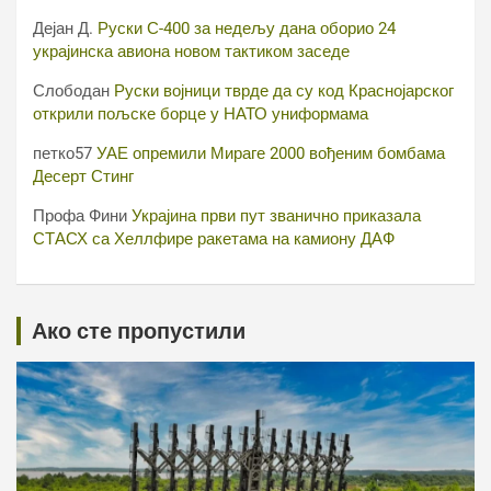
Дејан Д.
Руски С-400 за недељу дана оборио 24
украјинска авиона новом тактиком заседе
Слободан
Руски војници тврде да су код Краснојарског
открили пољске борце у НАТО униформама
петко57
УАЕ опремили Мираге 2000 вођеним бомбама
Десерт Стинг
Профа Фини
Украјина први пут званично приказала
СТАСХ са Хеллфире ракетама на камиону ДАФ
Ако сте пропустили