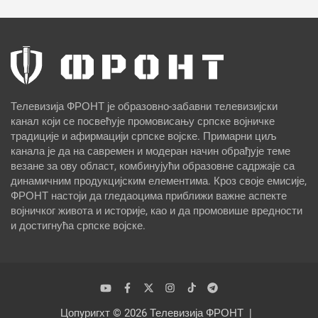
Телевизија ФРОНТ је образовно-забавни телевизијски
канал који се посвећује промовисању српске војничке
традиције и афирмацији српске војске. Примарни циљ
канала је да на савремен и модеран начин обрађује теме
везане за ову област, комбинујући образовне садржаје са
динамичним продукцијским елементима. Кроз своје емисије,
ФРОНТ настоји да гледаоцима приближи важне аспекте
војничког живота и историје, као и да промовише вредности
и достигнућа српске војске.
Цопyригхт © 2026
Телевизија ФРОНТ