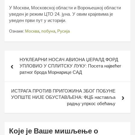
У Москви, Московској области и Вороњешкој области
уведен је режим ЦТО 24. јуна. У овим крајевима је
уведен први пут у историји.
Ознаке:
Москва
,
побуна
,
Русија
Кретање
НУКЛЕАРНИ НОСАЧ АВИОНА ЏЕРАЛД ФОРД
чланка
УПЛОВИО У СПЛИТСКУ ЛУКУ: Посета највећег
ратног брода Морнарице САД
ИСТРАГА ПРОТИВ ПРИГОЖИНА ЗБОГ ПОБУНЕ
УОПШТЕ НИЈЕ ОБУСТАВЉЕНА: ФЦБ наставља
радњу упркос обећању
Које је Ваше мишљење о