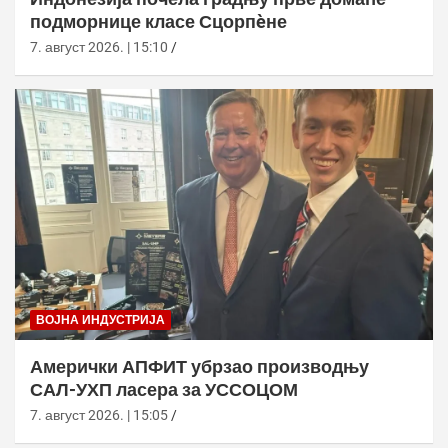
подморнице класе Сцорпèне
7. август 2026. | 15:10
ВОЈНА ИНДУСТРИЈА
Амерички АПФИТ убрзао производњу
САЛ-УХП ласера за УССОЦОМ
7. август 2026. | 15:05