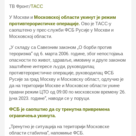
ТВ Фронт/
ТАСС
У Москви и
Московској области укинут је режим
противтерористичке операције.
Ово је ТАСС-у
саопштено у прес-служби ФСБ Русије у Москви и
Московској области.
„У складу са Савезним законом „О борби против
тероризма“ од 6. марта 2006. године, због непостојања
опасности по живот, здравље, имовину и друге законом
заштићене интересе људи, руководилац
противтерористичке операције, руководилац ФСБ
Русије за град Москву и Московску област, одлучио је
да на територији Москве и Московске области укине
правни режим ЦТО од 09:00 по московском времену 26.
јуна 2023. године“, наводи се у поруци.
ФСБ је саопштио да су тренутна привремена
ограничења укинута.
„Тренутно је ситуација на територији Московске
области стабилна“, напомиње ФСБ.