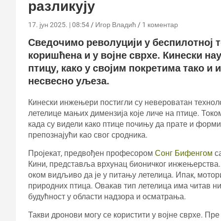
разликују
17. јун 2025. | 08:54
Игор Владић
1 коментар
Сведочимо револуцији у беспилотној те
коришћена и у војне сврхе. Кинески н
птицу, како у својим покретима тако и
несвесно уљеза.
Кинески инжењери постигли су невероватан технол
летелице мањих димензија које личе на птице. Токо
када су видели како птице почињу да прате и формир
препознајући као свог сродника.
Пројекат, предвођен професором
Сонг Бифенгом
са
Кини, представља врхунац бионичког инжењерства. 
оком видљиво да је у питању летелица. Ипак, мотор
природних птица. Овакав тип летелица има читав ни
будућност у области надзора и осматрања.
Такви дронови могу се користити у војне сврхе. Пре