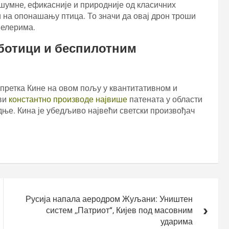
ешумне, ефикасније и природније од класичних
 на опонашању птица. То значи да овај дрон троши
пелерима.
оботици
и беспилотним
напретка Кине на овом пољу у квантитативном и
ови
константно производе највише
патената у области
дње. Кина је убедљиво највећи светски произвођач
Русија напала аеродром Жуљани: Уништен
систем ,,Патриот“, Кијев под масовним
ударима