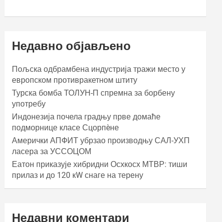
Недавно објављено
Пољска одбрамбена индустрија тражи место у
европском противракетном штиту
Турска бомба ТОЛУН-П спремна за борбену
употребу
Индонезија почела градњу прве домаће
подморнице класе Сцорпèне
Амерички АПФИТ убрзао производњу САЛ-УХП
ласера за УССОЦОМ
Еатон приказује хибридни Осхкосх МТВР: тиши
прилаз и до 120 кW снаге на терену
Недавни коментари