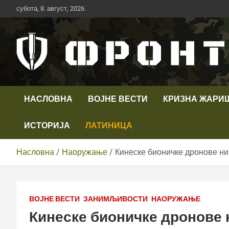
Скип
субота, 8. август, 2026.
то
цонтент
Први војни канал у Србији
Телевизија ФРОНТ
НАСЛОВНА
ВОЈНЕ ВЕСТИ
КРИЗНА ЖАРИ
ИСТОРИЈА
ЛАТИНИЦА
Насловна
Наоружање
Кинеске бионичке дронове ни 
ВОЈНЕ ВЕСТИ
ЗАНИМЉИВОСТИ
НАОРУЖАЊЕ
Кинеске бионичке дронове н