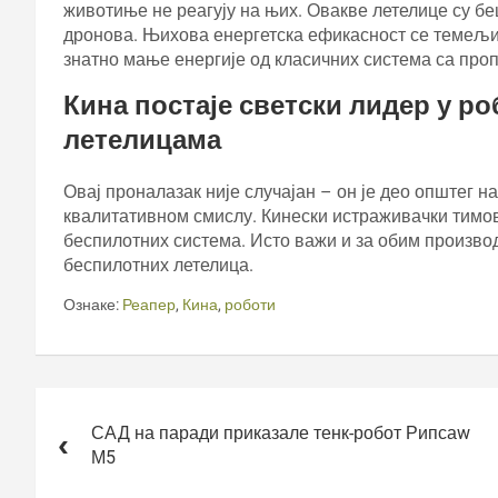
животиње не реагују на њих. Овакве летелице су б
дронова. Њихова енергетска ефикасност се темељи
знатно мање енергије од класичних система са про
Кина постаје светски лидер у р
летелицама
Овај проналазак није случајан – он је део општег 
квалитативном смислу. Кинески истраживачки тим
беспилотних система. Исто важи и за обим произво
беспилотних летелица.
Ознаке:
Реапер
,
Кина
,
роботи
Кретање
чланка
САД на паради приказале тенк-робот Рипсаw
М5