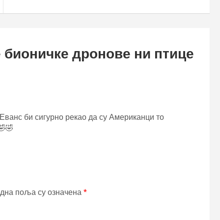
 бионичке дронове ни птице
 Еванс би сигурно рекао да су Американци то
🤣🤣
дна поља су означена
*