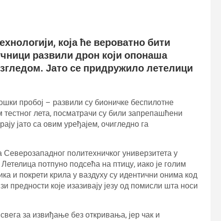
хнологији, која ће вероватно бити
аучници развили дрон који опонаша
 изгледом. Јато се придружило летелици
ошки пробој – развили су бионичке беспилотне
м тестног лета, посматрачи су били запрепашћени
ају јато са овим уређајем, очигледно га
 Северозападног политехничког универзитета у
Летелица потпуно подсећа на птицу, иако је голим
ика и покрети крила у ваздуху су идентични онима код
зи предности које изазивају језу од помисли шта носи
 свега за извиђање без откривања, јер чак и