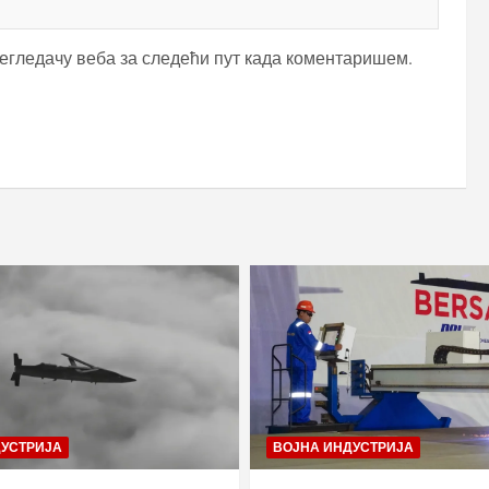
регледачу веба за следећи пут када коментаришем.
ДУСТРИЈА
ВОЈНА ИНДУСТРИЈА