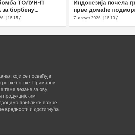
бомба ТОЛУН-П
Индонезија почела г
 за борбену
прве домаће подмор
у
класе Сцорпèне
6. | 15:15
7. август 2026. | 15:10
анал који се посвећује
српске војске. Примарни
е теме везане за ову
м продукцијским
ледаоцима приближи важне
ше вредности и достигнућа