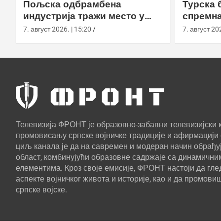
Пољска одбрамбена
Турска 
индустрија тражи место у
спремна
европском противракетном
употреб
7. август 2026. | 15:20
7. август 202
штиту
Телевизија ФРОНТ је образовно-забавни телевизијски к
промовисању српске војничке традиције и афирмацији 
циљ канала је да на савремен и модеран начин обрађуј
област, комбинујући образовне садржаје са динамични
елементима. Кроз своје емисије, ФРОНТ настоји да г
аспекте војничког живота и историје, као и да промови
српске војске.