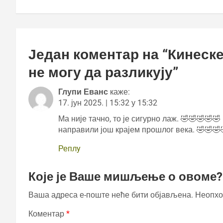
Један коментар на “
Кинеске
не могу да разликују
”
Глупи Еванс
каже:
17. јун 2025. | 15:32 у 15:32
Ма није тачно, то је сигурно лаж. 🤣🤣🤣🤣
направили још крајем прошлог века. 🤣🤣🤣
Реплy
Које је Ваше мишљење о овоме?
Ваша адреса е-поште неће бити објављена.
Неопхо
Коментар
*