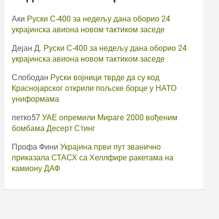
Аки
Руски С-400 за недељу дана оборио 24
украјинска авиона новом тактиком заседе
Дејан Д.
Руски С-400 за недељу дана оборио 24
украјинска авиона новом тактиком заседе
Слободан
Руски војници тврде да су код
Краснојарског открили пољске борце у НАТО
униформама
петко57
УАЕ опремили Мираге 2000 вођеним
бомбама Десерт Стинг
Профа Фини
Украјина први пут званично
приказала СТАСХ са Хеллфире ракетама на
камиону ДАФ