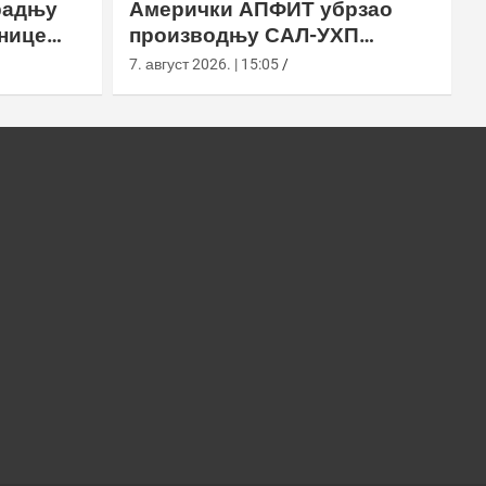
радњу
Амерички АПФИТ убрзао
нице
производњу САЛ-УХП
ласера за УССОЦОМ
7. август 2026. | 15:05