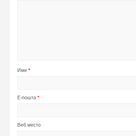
Име
*
Е-пошта
*
Веб место