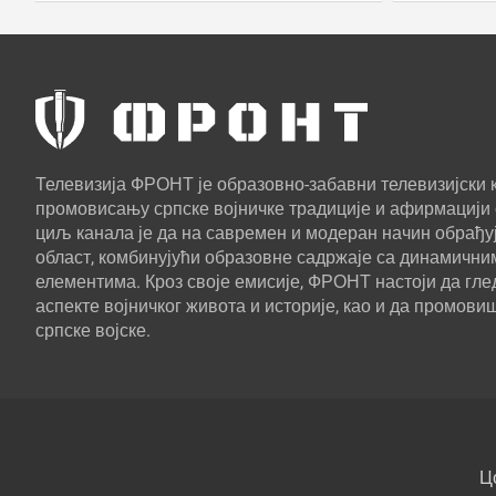
Телевизија ФРОНТ је образовно-забавни телевизијски к
промовисању српске војничке традиције и афирмацији 
циљ канала је да на савремен и модеран начин обрађуј
област, комбинујући образовне садржаје са динамични
елементима. Кроз своје емисије, ФРОНТ настоји да г
аспекте војничког живота и историје, као и да промови
српске војске.
Ц