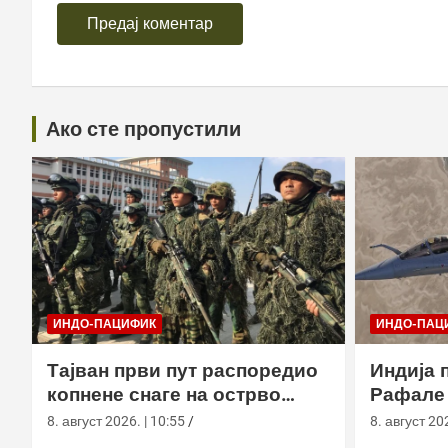
Ако сте пропустили
ИНДО-ПАЦИФИК
ИНДО-ПАЦ
Тајван први пут распоредио
Индија 
копнене снаге на острво
Рафале 
Сјаолиућиу током вежбе Хан
Блацк у
8. август 2026. | 10:55
8. август 202
Куанг 42