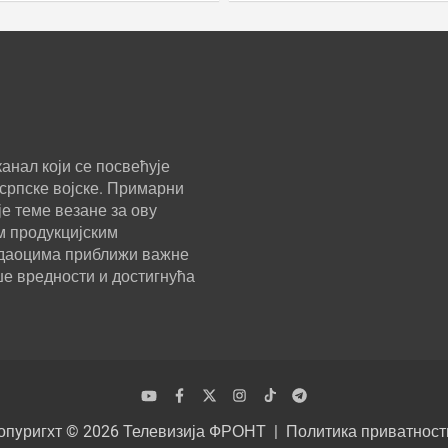
анал који се посвећује
српске војске. Примарни
е теме везане за ову
м продукцијским
ледаоцима приближи важне
ше вредности и достигнућа
опyригхт © 2026
Телевизија ФРОНТ
Политика приватност