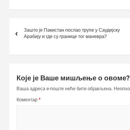
Кретање
чланка
Зашто је Пакистан послао трупе у Саудијску
Арабију и где су границе тог маневра?
Које је Ваше мишљење о овоме?
Ваша адреса е-поште неће бити објављена.
Неопхо
Коментар
*