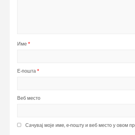
Име
*
Е-пошта
*
Веб место
Сачувај моје име, е-пошту и веб место у овом п