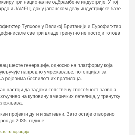
оквиру три националне одбрамбене индустрије. У тој
ардо и ЈАИЕЦ, док у јапанском делу индустријске базе
рофигхтер Тyпхоон у Великој Британији и Еурофигхтер
у дефинисале све три владе тренутно не постоји готова
ац шесте генерације, односно на платформу која
 укључује напредно умрежавање, потенцијал за
а ројевима беспилотних пратилаца.
пан настоји да задржи сопствену способност развоја
скључиво на куповину америчких летелица, у тренутку
усложњава.
акви пројекти дуги и захтевни. Зато остаје отворено
ок до 2035. године.
сте генерације