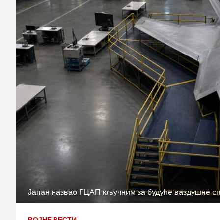
Јапан назвао ГЦАП кључним за будуће ваздушне с
ВОЈНЕ ВЕСТИ