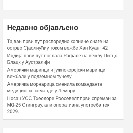
Недавно објављено
Тајван први пут распоредио копнене снаге на
острво Сјаолиућиу током вежбе Хан Куанг 42
Индија први пут послала Рафале на вежбу Питцх
Блацк у Аустралији
Амерички маринци и јужнокорејски маринци
вежбали у подземном тунелу
Америчка морнарица сменила команданта
медицинске команде у Лемору
Носач УСС Тхеодоре Роосевелт први спреман за
МQ-25 Стинграy, али оперативна употреба тек
2029.