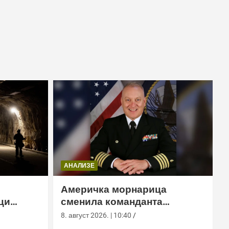
АНАЛИЗЕ
Америчка морнарица
ци
сменила команданта
м тунелу
медицинске команде у
8. август 2026. | 10:40
Лемору