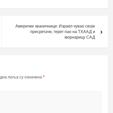
Амерички званичници: Израел чувао своје
пресретаче, терет пао на ТХААД и
морнарицу САД
дна поља су означена
*