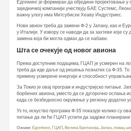
Едгеwинг је формиран да обједини пројектовање у 
заједничкој компанији учествују БАЕ Сyстемс, Леон
важну улогу има Митсубисхи Хеавy Индустриес.
Нови авион треба да замени Ф-2 у Јапану, као и Еу
у Италији. У извору се наводи да за захтеве које с
замена која би могла одмах да се набави.
Шта се очекује од новог авиона
Према доступним подацима, ГЦАП је усмерен на лов
треба да иде даље од решења познатих са Ф-35. То
примену усмерене енергије и способност управљањ
За Токио је овај програм и индустријско питање. Ја
борбених авиона, уместо да се дугорочно ослања и
када се безбедносно окружење у региону додатно 
Уз то, искуство програма Ф-35 показује колико су ов
питање да ли ће ГЦАП успети да задржи планирани р
Ознаке:
Едгеwинг
,
ГЦАП
,
Велика Британија
,
Јапан
,
ловац ше