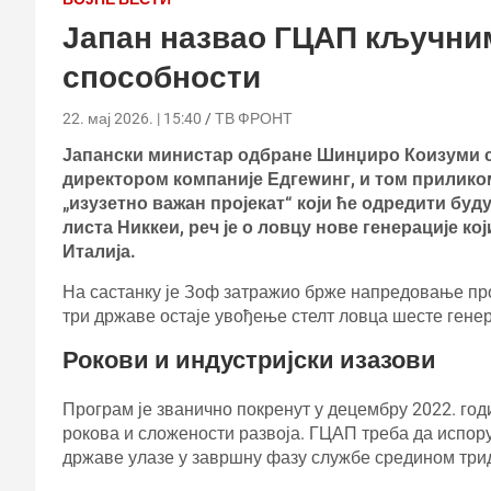
Јапан назвао ГЦАП кључни
способности
22. мај 2026. | 15:40
ТВ ФРОНТ
Јапански министар одбране Шинџиро Коизуми са
директором компаније Едгеwинг, и том прилико
„изузетно важан пројекат“ који ће одредити бу
листа Никкеи, реч је о ловцу нове генерације кој
Италија.
На састанку је Зоф затражио брже напредовање про
три државе остаје увођење стелт ловца шесте генер
Рокови и индустријски изазови
Програм је званично покренут у децембру 2022. годи
рокова и сложености развоја. ГЦАП треба да испору
државе улазе у завршну фазу службе средином трид