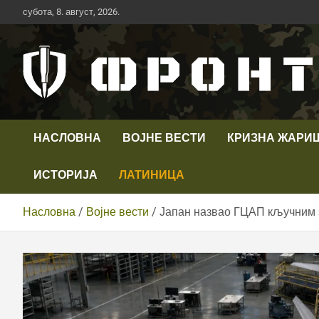
Скип
субота, 8. август, 2026.
то
цонтент
Први војни канал у Србији
Телевизија ФРОНТ
НАСЛОВНА
ВОЈНЕ ВЕСТИ
КРИЗНА ЖАРИ
ИСТОРИЈА
ЛАТИНИЦА
Насловна
Војне вести
Јапан назвао ГЦАП кључним 