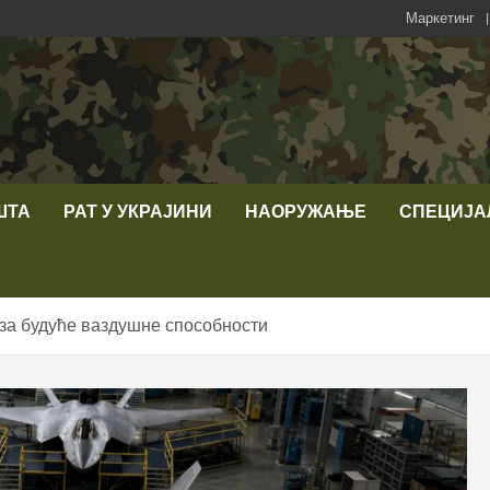
Маркетинг
ШТА
РАТ У УКРАЈИНИ
НАОРУЖАЊЕ
СПЕЦИЈА
за будуће ваздушне способности