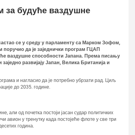
м за будуће ваздушне
стао се у среду у парламенту са Марком Зофом,
м поручио да је заједнички програм ГЦАП
дуће ваздушне способности Јапана. Према писању
и заједно развијају Јапан, Велика Британија и
грама и нагласио да је потребно убрзати рад. Циљ
ације до 2035. године.
не, али од почетка постоји јасан судар политичких
чи авион у тренутку када постојеће флоте у све три
есетих година.