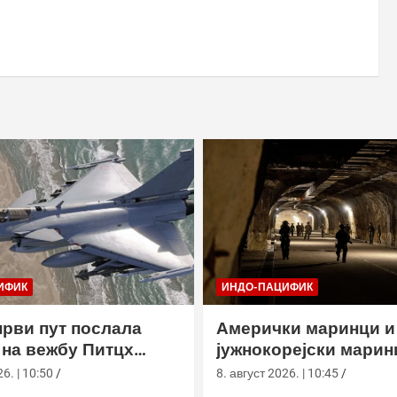
ИФИК
ИНДО-ПАЦИФИК
први пут послала
Амерички маринци и
на вежбу Питцх
јужнокорејски марин
 Аустралији
вежбали у подземно
6. | 10:50
8. август 2026. | 10:45