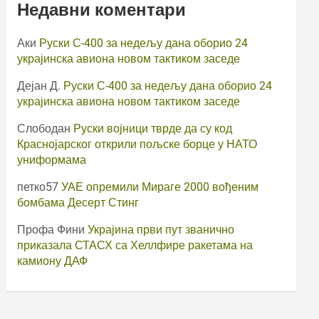
Недавни коментари
Аки
Руски С-400 за недељу дана оборио 24
украјинска авиона новом тактиком заседе
Дејан Д.
Руски С-400 за недељу дана оборио 24
украјинска авиона новом тактиком заседе
Слободан
Руски војници тврде да су код
Краснојарског открили пољске борце у НАТО
униформама
петко57
УАЕ опремили Мираге 2000 вођеним
бомбама Десерт Стинг
Профа Фини
Украјина први пут званично
приказала СТАСХ са Хеллфире ракетама на
камиону ДАФ