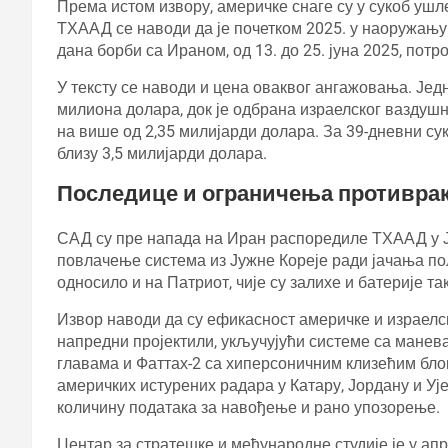
Према истом извору, америчке снаге су у сукоб уш
ТХААД се наводи да је почетком 2025. у наоружању 
дана борби са Ираном, од 13. до 25. јуна 2025, пот
У тексту се наводи и цена оваквог ангажовања. Је
милиона долара, док је одбрана израелског ваздуш
на више од 2,35 милијарди долара. За 39-дневни с
близу 3,5 милијарди долара.
Последице и ограничења противра
САД су пре напада на Иран распоредиле ТХААД у Јо
повлачење система из Јужне Кореје ради јачања пол
односило и на Патриот, чије су залихе и батерије т
Извор наводи да су ефикасност америчке и израелс
напредни пројектили, укључујући системе са манев
главама и Фаттах-2 са хиперсоничним клизећим бл
америчких истурених радара у Катару, Јордану и 
количину података за навођење и рано упозорење.
Центар за стратешке и међународне студије је у а