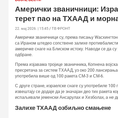
Амерички званичници: Изра
терет пао на ТХААД и морн
22. мај 2026. | 15:45
ТВ ФРОНТ
Амерички званичници су, према писању Wасхингтон 
са Ираном штедео сопствене залихе противбалистич
америчке снаге на Блиском истоку. Наводи се да су
одбране.
Према изјавама тројице званичника, Копнена војск
пресретача за систем ТХААД, уз око 200 лансирања.
употребила више од 100 ракета СМ-3 и СМ-6.
С друге стране, израелске снаге су употребиле 100
извештају се додаје да је значајан део тих ракета 
испаљивали јеменски Ансарулах и Хезболах, а не д
Залихе ТХААД озбиљно смањене