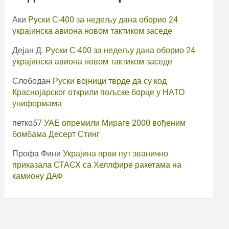
Аки
Руски С-400 за недељу дана оборио 24
украјинска авиона новом тактиком заседе
Дејан Д.
Руски С-400 за недељу дана оборио 24
украјинска авиона новом тактиком заседе
Слободан
Руски војници тврде да су код
Краснојарског открили пољске борце у НАТО
униформама
петко57
УАЕ опремили Мираге 2000 вођеним
бомбама Десерт Стинг
Профа Фини
Украјина први пут званично
приказала СТАСХ са Хеллфире ракетама на
камиону ДАФ