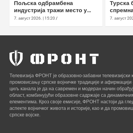
Пољска одбрамбена
Турска 
индустрија тражи место у
спремна
европском противракетном
употреб
7. август 2026. | 15:20
7. август 202
штиту
Телевизија ФРОНТ је образовно-забавни телевизијски к
промовисању српске војничке традиције и афирмацији 
циљ канала је да на савремен и модеран начин обрађуј
област, комбинујући образовне садржаје са динамични
елементима. Кроз своје емисије, ФРОНТ настоји да г
аспекте војничког живота и историје, као и да промови
српске војске.