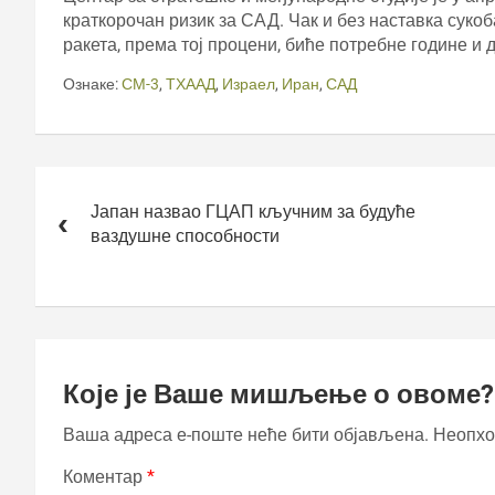
краткорочан ризик за САД. Чак и без наставка суко
ракета, према тој процени, биће потребне године и
Ознаке:
СМ-3
,
ТХААД
,
Израел
,
Иран
,
САД
Кретање
чланка
Јапан назвао ГЦАП кључним за будуће
ваздушне способности
Које је Ваше мишљење о овоме?
Ваша адреса е-поште неће бити објављена.
Неопхо
Коментар
*