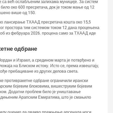
ле са већ ослабљеним залихама муниције. За систем
било око 600 пресретача, док је током мање од 12
рошено више од 150.
дно лансирање ТХААД пресретача кошта око 15,5
ног простора тим системом током 12 дана процењена
укоб из фебруара 2026. процена само за ТХААД иде
кетне одбране
рдан и Израел, а средином марта је потврђено и
ожаја на Блиском истоку. Исто се, према извештају,
акође пребациване из других делова света.
ке противракетне одбране ограничили ирански
арским бојевим блоковима, вишеструким бојевим
оком. Додатни проблем било је уништавање
Уједињеним Арапским Емиратима, што је смањило
прилу оценио да овакво пражњење арсенала носи