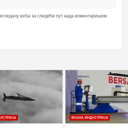
регледачу веба за следећи пут када коментаришем.
ДУСТРИЈА
ВОЈНА ИНДУСТРИЈА