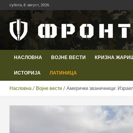
Скип
субота, 8. август, 2026.
то
цонтент
Први војни канал у Србији
Телевизија ФРОНТ
НАСЛОВНА
ВОЈНЕ ВЕСТИ
КРИЗНА ЖАРИ
ИСТОРИЈА
ЛАТИНИЦА
Насловна
Војне вести
Амерички званичници: Израел