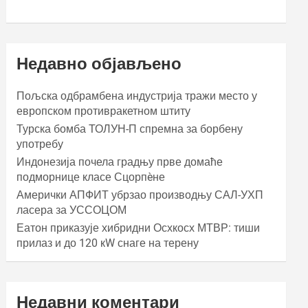
Недавно објављено
Пољска одбрамбена индустрија тражи место у
европском противракетном штиту
Турска бомба ТОЛУН-П спремна за борбену
употребу
Индонезија почела градњу прве домаће
подморнице класе Сцорпèне
Амерички АПФИТ убрзао производњу САЛ-УХП
ласера за УССОЦОМ
Еатон приказује хибридни Осхкосх МТВР: тиши
прилаз и до 120 кW снаге на терену
Недавни коментари