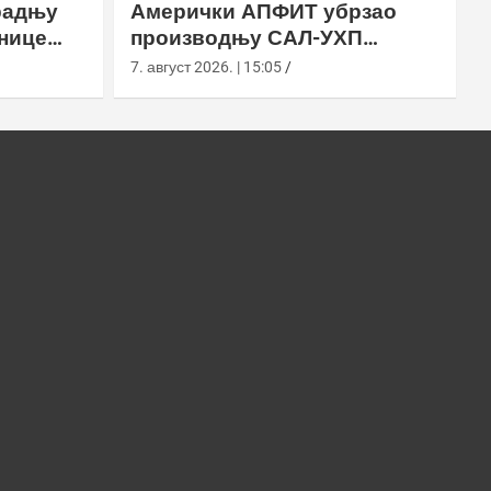
радњу
Амерички АПФИТ убрзао
нице
производњу САЛ-УХП
ласера за УССОЦОМ
7. август 2026. | 15:05