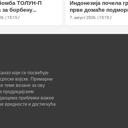
бомба ТОЛУН-П
Индонезија почела г
 за борбену
прве домаће подмор
у
класе Сцорпèне
6. | 15:15
7. август 2026. | 15:10
анал који се посвећује
српске војске. Примарни
е теме везане за ову
м продукцијским
ледаоцима приближи важне
ше вредности и достигнућа