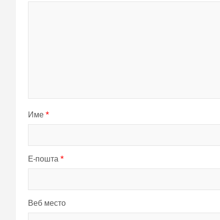
Име
*
Е-пошта
*
Веб место