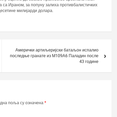
ба са Ираном, за попуну залиха противбалистичких
 десетине милијарди долара.
Амерички артиљеријски батаљон испалио
последње гранате из М109А6 Паладин после
43 године
дна поља су означена
*