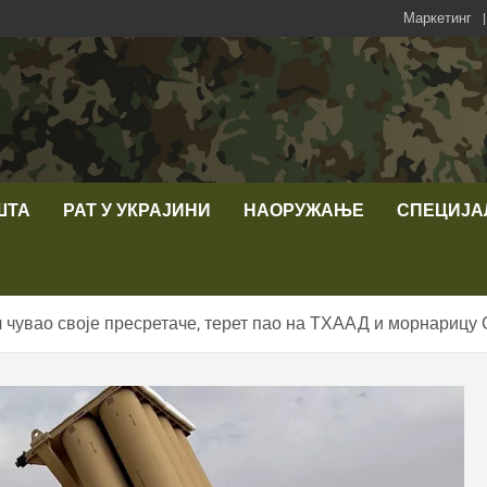
Маркетинг
ШТА
РАТ У УКРАЈИНИ
НАОРУЖАЊЕ
СПЕЦИЈА
 чувао своје пресретаче, терет пао на ТХААД и морнарицу