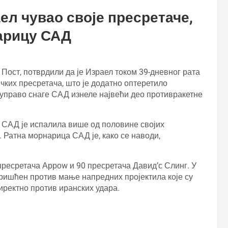
ел чувао своје пресретаче,
арицу САД
Пост, потврдили да је Израел током 39-дневног рата
ких пресретача, што је додатно оптеретило
 управо снаге САД изнеле највећи део противракетне
а САД је испалила више од половине својих
 Ратна морнарица САД је, како се наводи,
 пресретача Арроw и 90 пресретача Давид’с Слинг. У
коришћен против мање напредних пројектила које су
иректно против иранских удара.