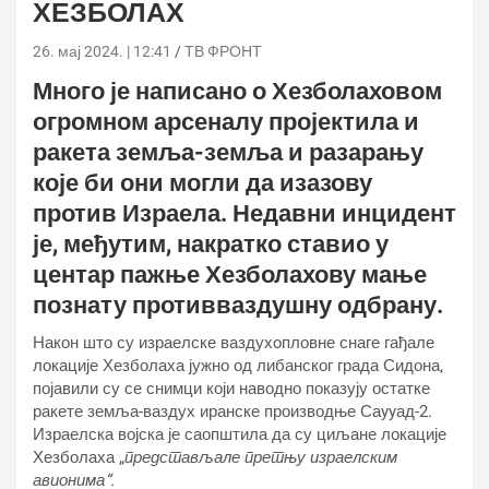
ХЕЗБОЛАХ
26. мај 2024. | 12:41
ТВ ФРОНТ
Много је написано о Хезболаховом
огромном арсеналу пројектила и
ракета земља-земља и разарању
које би они могли да изазову
против Израела. Недавни инцидент
је, међутим, накратко ставио у
центар пажње Хезболахову мање
познату противваздушну одбрану.
Након што су израелске ваздухопловне снаге гађале
локације Хезболаха јужно од либанског града Сидона,
појавили су се снимци који наводно показују остатке
ракете земља-ваздух иранске производње Саyyад-2.
Израелска војска је саопштила да су циљане локације
Хезболаха „
представљале претњу израелским
авионима“.