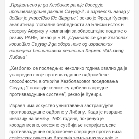
„
Пријављено је да Хезболах раније поседује
противваздушне ракете Саyyад-2 , а израелски напад у
петак је учврстио те тврдње“,
рекао је Фреди Куеири,
аналитичар глобалне безбедности за Блиски исток и
северну Африку у компанији за обавештајне податке о
ризику РАНЕ, рекао је Б.И.
„Сумњало се да је Хезболах
користио Саyyад-2 да обори неке од израелских
напредних беспилотних летелица Хермес 900 изнад
Либана“.
„Хезболах се последњих неколико година хвалио да је
унапредио своје противваздушне одбрамбене
способности, а откриће Хезболаховог поседовања
Саyyад-2 показује колико су добили напредне
противваздушне системе“, рекао је Куеири.
Израел има искуство уништавања застрашујуће
противваздушне одбране у Либану. Када је извршио
инвазију на земљу 1982. године, покренуо је
координисано, опсежно сузбијање непријатељске
противваздушне одбрамбене операције против низа
совјетских ракетних батерија земља-ваздух које је