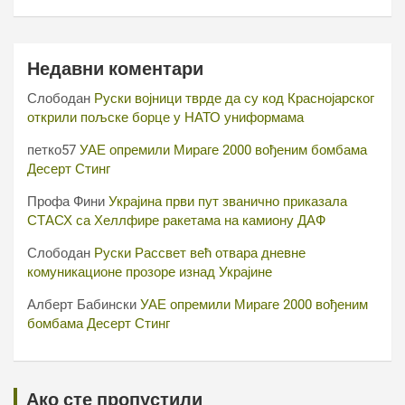
Недавни коментари
Слободан
Руски војници тврде да су код Краснојарског
открили пољске борце у НАТО униформама
петко57
УАЕ опремили Мираге 2000 вођеним бомбама
Десерт Стинг
Профа Фини
Украјина први пут званично приказала
СТАСХ са Хеллфире ракетама на камиону ДАФ
Слободан
Руски Рассвет већ отвара дневне
комуникационе прозоре изнад Украјине
Алберт Бабински
УАЕ опремили Мираге 2000 вођеним
бомбама Десерт Стинг
Ако сте пропустили