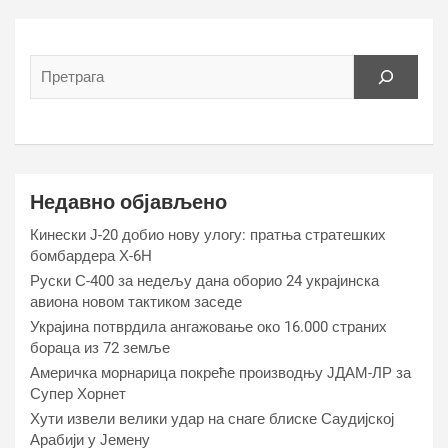
Недавно објављено
Кинески Ј-20 добио нову улогу: пратња стратешких
бомбардера Х-6Н
Руски С-400 за недељу дана оборио 24 украјинска
авиона новом тактиком заседе
Украјина потврдила ангажовање око 16.000 страних
бораца из 72 земље
Америчка морнарица покреће производњу ЈДАМ-ЛР за
Супер Хорнет
Хути извели велики удар на снаге блиске Саудијској
Арабији у Јемену