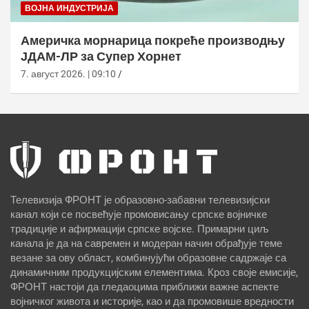
ВОЈНА ИНДУСТРИЈА
Америчка морнарица покреће производњу
ЈДАМ-ЛР за Супер Хорнет
7. август 2026. | 09:10
Телевизија ФРОНТ је образовно-забавни телевизијски
канал који се посвећује промовисању српске војничке
традиције и афирмацији српске војске. Примарни циљ
канала је да на савремен и модеран начин обрађује теме
везане за ову област, комбинујући образовне садржаје са
динамичним продукцијским елементима. Кроз своје емисије,
ФРОНТ настоји да гледаоцима приближи важне аспекте
војничког живота и историје, као и да промовише вредности