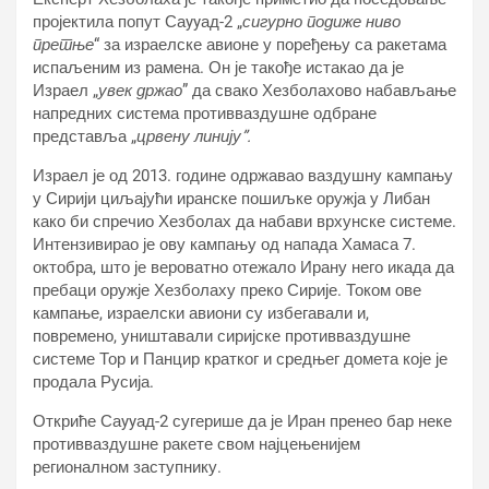
пројектила попут Саyyад-2 „
сигурно подиже ниво
претње
“ за израелске авионе у поређењу са ракетама
испаљеним из рамена. Он је такође истакао да је
Израел „
увек држао
” да свако Хезболахово набављање
напредних система противваздушне одбране
представља „
црвену линију”.
Израел је од 2013. године одржавао ваздушну кампању
у Сирији циљајући иранске пошиљке оружја у Либан
како би спречио Хезболах да набави врхунске системе.
Интензивирао је ову кампању од напада Хамаса 7.
октобра, што је вероватно отежало Ирану него икада да
пребаци оружје Хезболаху преко Сирије. Током ове
кампање, израелски авиони су избегавали и,
повремено, уништавали сиријске противваздушне
системе Тор и Панцир кратког и средњег домета које је
продала Русија.
Откриће Саyyад-2 сугерише да је Иран пренео бар неке
противваздушне ракете свом најцењенијем
регионалном заступнику.