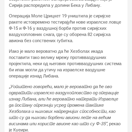
Сирија распоредила у долини Бека у Либану.
Операција Моле Црицкет 19 уништила је сиријске
ракете истовремено тестирајући нове израелске ловце
Ф-15 и Ф-16 у ваздушној борби против сиријских
ваздухопловних снага, где су оборена 82 сиријска
авиона без сопствених губитка.
Иако је мало вероватно да ће Хезболах икада
поставити тако велику мрежу противваздушних
пројектила, неки од његових противваздушних система
би ипак могли да утичу на израелске ваздушне
операције изнад Либана.
„
Уопштено говорећи, мало је вероватно да ће ово
одвратити израелско ваздухопловство од операције
изнад Либана, али ће вероватно натерати Израелце
да постану опрезнији усред промена тактике
Хезболаха и њихових напреднијих способности, као
што су да њихови борбени авиони лете на већим
висинама или користе авионе као што су Ф-35“,
рекао
је Куеири.