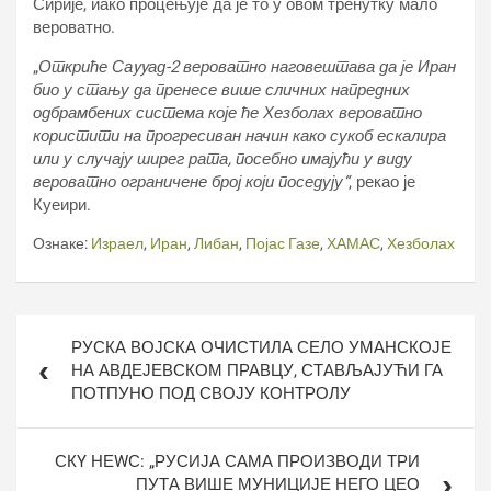
Сирије, иако процењује да је то у овом тренутку мало
вероватно.
„
Откриће Саyyад-2 вероватно наговештава да је Иран
био у стању да пренесе више сличних напредних
одбрамбених система које ће Хезболах вероватно
користити на прогресиван начин како сукоб ескалира
или у случају ширег рата, посебно имајући у виду
вероватно ограничене број који поседују“
, рекао је
Куеири.
Ознаке:
Израел
,
Иран
,
Либан
,
Појас Газе
,
ХАМАС
,
Хезболах
Кретање
РУСКА ВОЈСКА ОЧИСТИЛА СЕЛО УМАНСКОЈЕ
чланка
НА АВДЕЈЕВСКОМ ПРАВЦУ, СТАВЉАЈУЋИ ГА
ПОТПУНО ПОД СВОЈУ КОНТРОЛУ
СКY НЕWС: „РУСИЈА САМА ПРОИЗВОДИ ТРИ
ПУТА ВИШЕ МУНИЦИЈЕ НЕГО ЦЕО