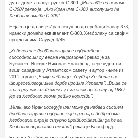
дугог домета попут руског С-300.
„Мислите да немамо
С-300? рекао је. „Ако Иран има С-300, апсолутно ће
Хезболах имати С-300″.
Нејасно је да ли је Иран покушао да пребаци Бавар-373,
ирански домаћи еквивалент С-300, Хезболаху са својим
пројектилима Саyyад 4/4Б.
„
Хеболахове противваздушне одбрамбене
способности су веома непрозирне“,
рекао је за
Бусинесс Инсиде Николас Бланфорд, нерезидентни
виши сарадник у Атлантском савету и аутор књиге из
2011. године
„Божји ратници: Унутар Хезболахове
тридесетогодишње борбе против Израела“.
„
Више се
зна о другим системима у њиховом арсеналу од ПВО
јер га Хезболах веома ретко користи“.
„
Ипак, ако Иран поседује или може да набави систем
противваздушне одбране који одговара потребама
Хезболаха, онда је сигурно претпоставити да ће га
Хезболах вероватно имати“,
рекао је Бланфорд.
Експерт Хезболаха је такође приметио да поседовање