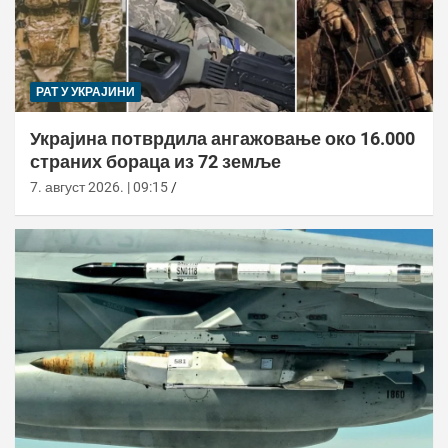
РАТ У УКРАЈИНИ
Украјина потврдила ангажовање око 16.000
страних бораца из 72 земље
7. август 2026. | 09:15