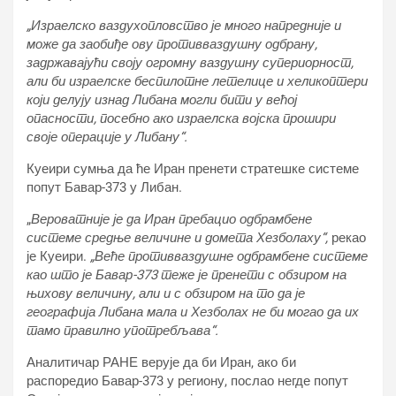
„Израелско ваздухопловство је много напредније и
може да заобиђе ову противваздушну одбрану,
задржавајући своју огромну ваздушну супериорност,
али би израелске беспилотне летелице и хеликоптери
који делују изнад Либана могли бити у већој
опасности, посебно ако израелска војска прошири
своје операције у Либану“.
Куеири сумња да ће Иран пренети стратешке системе
попут Бавар-373 у Либан.
„
Вероватније је да Иран пребацио одбрамбене
системе средње величине и домета Хезболаху“,
рекао
је Куеири.
„Веће противваздушне одбрамбене системе
као што је Бавар-373 теже је пренети с обзиром на
њихову величину, али и с обзиром на то да је
географија Либана мала и Хезболах не би могао да их
тамо правилно употребљава“.
Аналитичар РАНЕ верује да би Иран, ако би
распоредио Бавар-373 у региону, послао негде попут