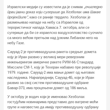
Израелски медији су известили да је снимак „
очигледно
први јавни доказ који сугерише да Хезболах има такве
пројектиле“
, како се раније тврдило. Хезболах је
размењивао нападе на небу са Израелом од
терористичког напада Хамаса 7. октобра, али се
сугерише да би се израелско ваздухопловство суочило
са много већом претњом над јужним Либаном него на
небу Газе.
Саyyад-2 је противваздушна ракета средњег домета
коју је Иран развио у великој мери реверзним
инжењерингом америчке ракете РИМ-66 Стандард
Миссиле СМ-1, коју је Техеран набавио пре револуције
1979. године. Саyyад-2 има мањи домет од његових
наследника. Најнапреднији, Саyyад-4Б, који је Иран
развио за свој систем противваздушне одбране
Бавар-373, има процењени домет од 186 миља.
У октобру је водич који је именовао Хезболах
гостујућим новинарима представио део ватрене моћи
групе и наговестио да имају противваздушну одбрану