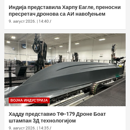
Индија представила Харпy Еагле, преносни
пресретач дронова са АИ навођењем
9. август 2026. | 14:40
ВОЈНА ИНДУСТРИЈА
Хаддy представио ТФ-179 Дроне Боат
штампан 3Д технологијом
9. август 2026. | 14:35