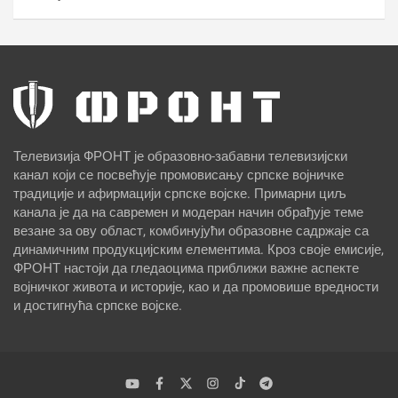
Телевизија ФРОНТ је образовно-забавни телевизијски
канал који се посвећује промовисању српске војничке
традиције и афирмацији српске војске. Примарни циљ
канала је да на савремен и модеран начин обрађује теме
везане за ову област, комбинујући образовне садржаје са
динамичним продукцијским елементима. Кроз своје емисије,
ФРОНТ настоји да гледаоцима приближи важне аспекте
војничког живота и историје, као и да промовише вредности
и достигнућа српске војске.