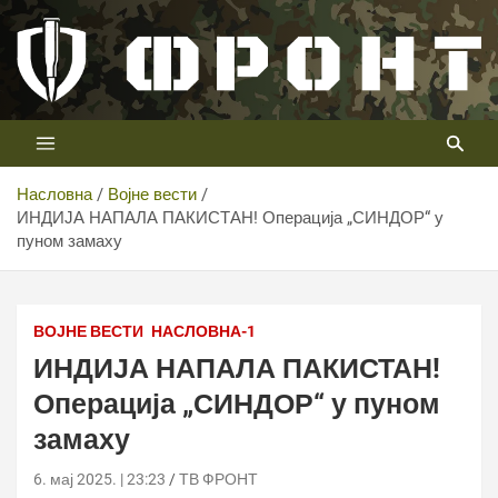
Скип
то
цонтент
Први војни канал у Србији
Телевизија ФРОНТ
Насловна
Војне вести
ИНДИЈА НАПАЛА ПАКИСТАН! Операција „СИНДОР“ у
пуном замаху
Shutterstock
ВОЈНЕ ВЕСТИ
НАСЛОВНА-1
ИНДИЈА НАПАЛА ПАКИСТАН!
Операција „СИНДОР“ у пуном
замаху
6. мај 2025. | 23:23
ТВ ФРОНТ