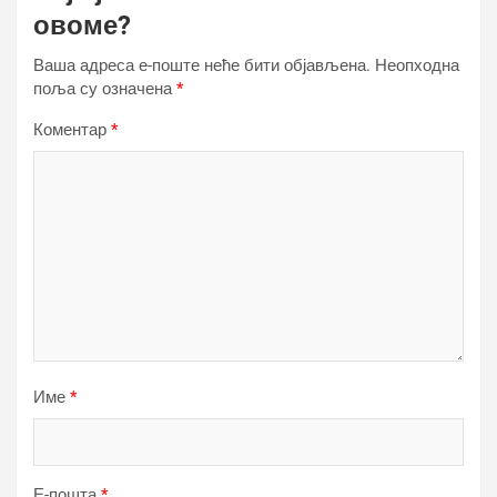
овоме?
Ваша адреса е-поште неће бити објављена.
Неопходна
поља су означена
*
Коментар
*
Име
*
Е-пошта
*