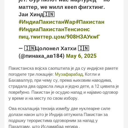
маттер, wе wилл кееп фигхтинг.
Јаи Хинд🇮🇳
#ИндиаПакистанWар
#Пакистан
#ИндиаПакистанТенсионс
пиц.тwиттер.цом/908Н3АУкwГ
— 🇮🇳Цолонел Хатхи 🇮🇳
(@пинака_ав184)
Маy 6, 2025
Пакистанска војска саопштила је да су индијске ракете
погодиле три локације:
Музафарабад
, Котли и
Бахавалпур, при чему су, према њиховим наводима,
страдала два одрасла лица и једно дете, а 12 цивила је
повређено. Пакистан је осудио напад и најавио одговор
у време и на месту по свом избору.
Ова ескалација тензија између две нуклеарне силе
долази након што је Индија оптужила Пакистан за
подршку терористима одговорним за напад у
Пахалгаму, што Исламабад негира .