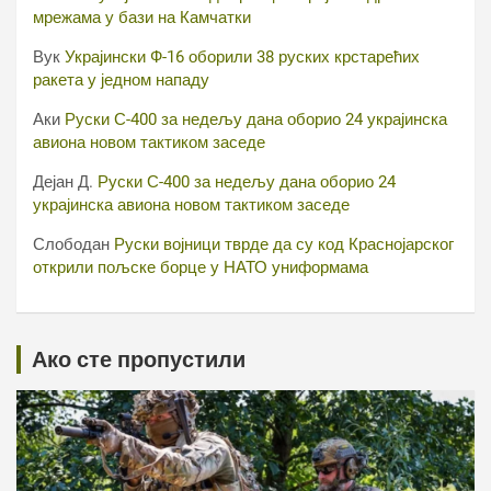
мрежама у бази на Камчатки
Вук
Украјински Ф-16 оборили 38 руских крстарећих
ракета у једном нападу
Аки
Руски С-400 за недељу дана оборио 24 украјинска
авиона новом тактиком заседе
Дејан Д.
Руски С-400 за недељу дана оборио 24
украјинска авиона новом тактиком заседе
Слободан
Руски војници тврде да су код Краснојарског
открили пољске борце у НАТО униформама
Ако сте пропустили