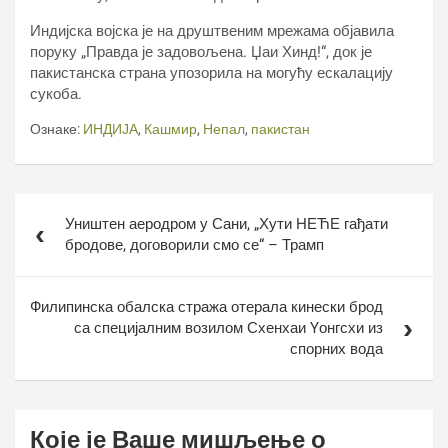
Индијска војска је на друштвеним мрежама објавила
поруку „Правда је задовољена. Џаи Хинд!“, док је
пакистанска страна упозорила на могућу ескалацију
сукоба.
Ознаке:
ИНДИЈА
,
Кашмир
,
Непал
,
пакистан
Кретање
Уништен аеродром у Сани, „Хути НЕЋЕ гађати
чланка
бродове, договорили смо се“ – Трамп
Филипинска обалска стража отерала кинески брод
са специјалним возилом Схенхаи Yонгсхи из
спорних вода
Које је Ваше мишљење о