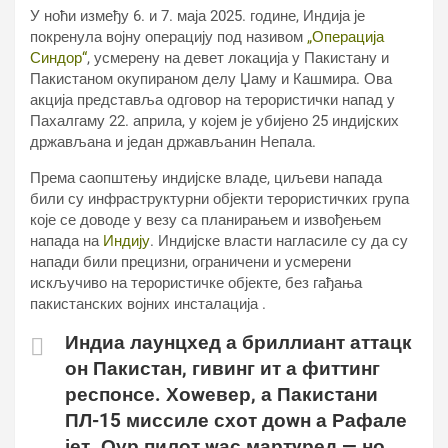
У ноћи између 6. и 7. маја 2025. године, Индија је
покренула војну операцију под називом
„Операција
Синдор“
, усмерену на девет локација у Пакистану и
Пакистаном окупираном делу Џаму и Кашмира. Ова
акција представља одговор на терористички напад у
Пахалгаму 22. априла, у којем је убијено 25 индијских
држављана и један држављанин Непала.
Према саопштењу индијске владе, циљеви напада
били су инфраструктурни објекти терористичких група
које се доводе у везу са планирањем и извођењем
напада на
Индију
. Индијске власти нагласиле су да су
напади били прецизни, ограничени и усмерени
искључиво на терористичке објекте, без гађања
пакистанских војних инсталација .
Индиа лаунцхед а бриллиант аттацк
он Пакистан, гивинг ит а фиттинг
респонсе. Хоwевер, а Пакистани
ПЛ-15 миссиле схот доwн а Рафале
јет. Оур пилот wас мартyред — но