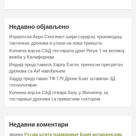
Недавно објављено
Израелски Аеро Сентинел шири серијску производњу
тактичких дронова и улази на нова тржишта
Копнена војска САД тестирала дрон Рогуе 1 на великој
вежби у Калифорнији
Индија представила Харпy Еагле, преносни пресретач
дронова са АИ навођењем
Хаддy представио ТФ-179 Дроне Боат штампан 3Д
технологијом
Копнена војска САД отвара базу у Мичигену за
тестирање дронова са приватним сектором
Недавни коментари
звонко
Русија штити подморнице Бореј антидронским