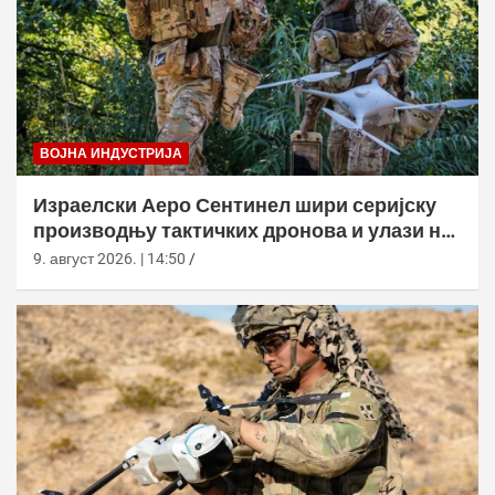
ВОЈНА ИНДУСТРИЈА
Израелски Аеро Сентинел шири серијску
производњу тактичких дронова и улази на
нова тржишта
9. август 2026. | 14:50