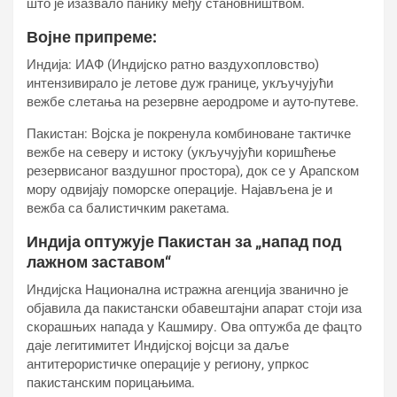
што је изазвало панику међу становништвом.
Војне припреме:
Индија: ИАФ (Индијско ратно ваздухопловство)
интензивирало је летове дуж границе, укључујући
вежбе слетања на резервне аеродроме и ауто-путеве.
Пакистан: Војска је покренула комбиноване тактичке
вежбе на северу и истоку (укључујући коришћење
резервисаног ваздушног простора), док се у Арапском
мору одвијају поморске операције. Најављена је и
вежба са балистичким ракетама.
Индија оптужује Пакистан за „напад под
лажном заставом“
Индијска Национална истражна агенција званично је
објавила да пакистански обавештајни апарат стоји иза
скорашњих напада у Кашмиру. Ова оптужба де фацто
даје легитимитет Индијској војсци за даље
антитерористичке операције у региону, упркос
пакистанским порицањима.