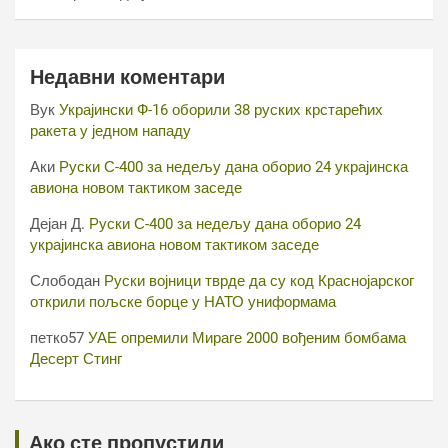
Недавни коментари
Вук
Украјински Ф-16 оборили 38 руских крстарећих
ракета у једном нападу
Аки
Руски С-400 за недељу дана оборио 24 украјинска
авиона новом тактиком заседе
Дејан Д.
Руски С-400 за недељу дана оборио 24
украјинска авиона новом тактиком заседе
Слободан
Руски војници тврде да су код Краснојарског
открили пољске борце у НАТО униформама
петко57
УАЕ опремили Мираге 2000 вођеним бомбама
Десерт Стинг
Ако сте пропустили