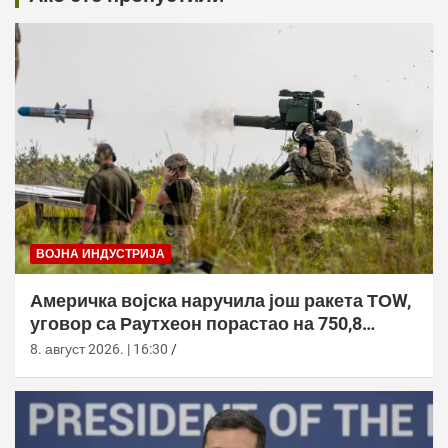
ВОЈНА ИНДУСТРИЈА
Америчка војска наручила још ракета ТОW,
уговор са Раyтхеон порастао на 750,8
милиона долара
8. август 2026. | 16:30