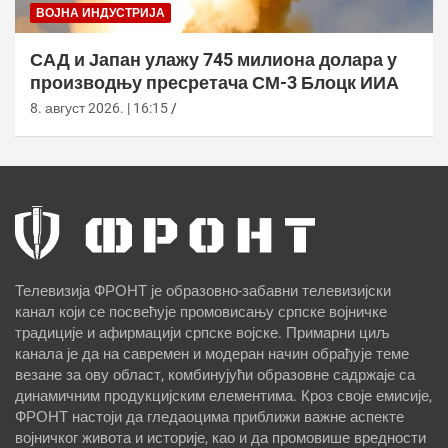
ВОЈНА ИНДУСТРИЈА
САД и Јапан улажу 745 милиона долара у
производњу пресретача СМ-3 Блоцк ИИА
8. август 2026. | 16:15
Телевизија ФРОНТ је образовно-забавни телевизијски
канал који се посвећује промовисању српске војничке
традиције и афирмацији српске војске. Примарни циљ
канала је да на савремен и модеран начин обрађује теме
везане за ову област, комбинујући образовне садржаје са
динамичним продукцијским елементима. Кроз своје емисије,
ФРОНТ настоји да гледаоцима приближи важне аспекте
војничког живота и историје, као и да промовише вредности