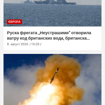
ЕВРОПА
Руска фрегата „Неустрашими“ отворила
ватру код британских вода, британска
морнарица појачала праћење
8. август 2026. | 16:20