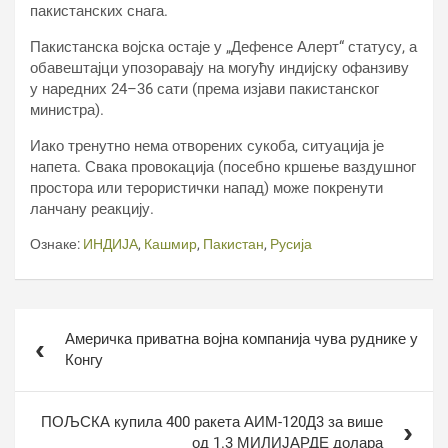
пакистанских снага.
Пакистанска војска остаје у „Дефенсе Алерт“ статусу, а
обавештајци упозоравају на могућу индијску офанзиву
у наредних 24–36 сати (према изјави пакистанског
министра).
Иако тренутно нема отворених сукоба, ситуација је
напета. Свака провокација (посебно кршење ваздушног
простора или терористички напад) може покренути
ланчану реакцију.
Ознаке:
ИНДИЈА
,
Кашмир
,
Пакистан
,
Русија
Кретање
Америчка приватна војна компанија чува руднике у
чланка
Конгу
ПОЉСКА купила 400 ракета АИМ-120Д3 за више
од 1.3 МИЛИЈАРДЕ долара