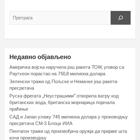
Недавно објављено
Америчка војска наручила још ракета ТОW, уговор са
Раyтхеон порастао на 750,8 милиона долара
Зеленски тражи од Пољске и Немачке још ракета-
пресретача
Руска фрегата „Неустрашими“ отворила ватру код
британских вода, британска морнарица појачала
праћење
САД и Јапан улажу 745 милиона долара у производњу
пресретача СМ-3 Блоцк ИИА
Пентагон тражи од произвођача оружја да пријаве шта
кочи производњу