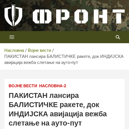
Скип
то
цонтент
Први војни канал у Србији
Телевизија ФРОНТ
Насловна
Војне вести
ПАКИСТАН лансира БАЛИСТИЧКЕ ракете, док ИНДИЈСКА
авијација вежба слетање на ауто-пут
ВОЈНЕ ВЕСТИ
НАСЛОВНА-2
ПАКИСТАН лансира
БАЛИСТИЧКЕ ракете, док
ИНДИЈСКА авијација вежба
слетање на ауто-пут