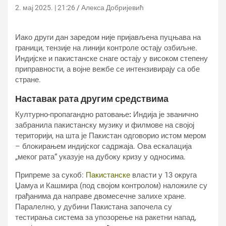
2. мај 2025. | 21:26
Алекса Добријевић
Иако други дан заредом није пријављена пуцњава на
граници, тензије на линији контроле остају озбиљне.
Индијске и пакистанске снаге остају у високом степену
приправности, а војне вежбе се интензивирају са обе
стране.
Наставак рата другим средствима
Културно-пропагандно ратовање
:
Индија је званично
забранила пакистанску музику и филмове на својој
територији, на шта је Пакистан одговорио истом мером
– блокирањем индијског садржаја. Ова ескалација
„меког рата“ указује на дубоку кризу у односима.
Припреме за сукоб:
Пакистанске
власти у 13 округа
Џамуа и Кашмира (под својом контролом) наложиле су
грађанима да направе двомесечне залихе хране.
Паралелно, у дубини Пакистана започела су
тестирања система за упозорење на ракетни напад,