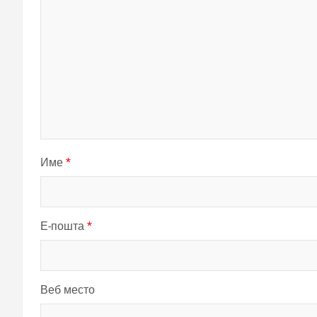
Име
*
Е-пошта
*
Веб место