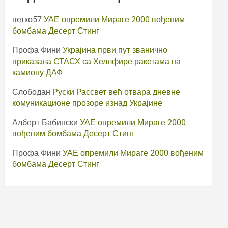
петко57
УАЕ опремили Мираге 2000 вођеним
бомбама Десерт Стинг
Профа Фини
Украјина први пут званично
приказала СТАСХ са Хеллфире ракетама на
камиону ДАФ
Слободан
Руски Рассвет већ отвара дневне
комуникационе прозоре изнад Украјине
Алберт Бабински
УАЕ опремили Мираге 2000
вођеним бомбама Десерт Стинг
Профа Фини
УАЕ опремили Мираге 2000 вођеним
бомбама Десерт Стинг