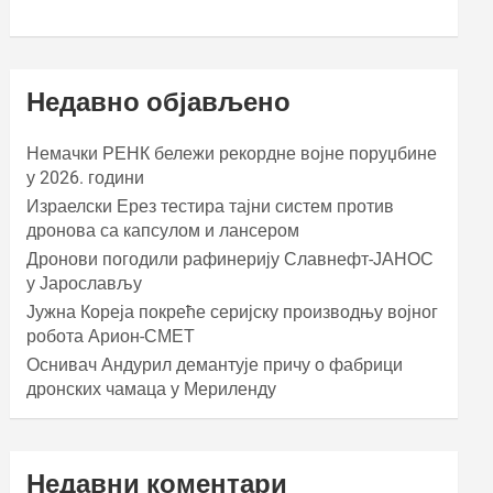
Недавно објављено
Немачки РЕНК бележи рекордне војне поруџбине
у 2026. години
Израелски Ерез тестира тајни систем против
дронова са капсулом и лансером
Дронови погодили рафинерију Славнефт-ЈАНОС
у Јарослављу
Јужна Кореја покреће серијску производњу војног
робота Арион-СМЕТ
Оснивач Андурил демантује причу о фабрици
дронских чамаца у Мериленду
Недавни коментари