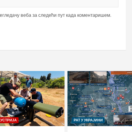
регледачу веба за следећи пут када коментаришем.
ДУСТРИЈА
РАТ У УКРАЈИНИ