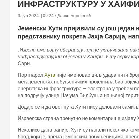
ИНФРАСТРУКТУРУ У ХАИФ
3. јул 2024. | 09:24
Данко Боројевић
Јеменски Хути пријавили су још један 
представнику покрета Јахја Сарија, на
„
Извели смо војну операцију која је укључивала р
инфраструктурни објекат у Хаифи. У ту сврху ко
Сари.
Портпарол
Хута
није именовао циљ удара нити број
мета јеменских побуњеничких пројектила био објек
енергетска инфраструктура – ​​електрана у трећем п
на подручју улице Начума Вилбуш, а на њеној терит
Додаје се и да овог пута Хути нису деловали сами, 
Израелска страна тренутно не коментарише изјаву 
Неколико дана раније, Хути су напали неколико ком
брод, који је, према јеменским побуњеницима, прев