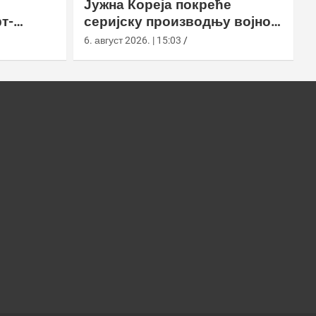
Јужна Кореја покреће
т-
серијску производњу војног
у
робота Арион-СМЕТ
6. август 2026. | 15:03