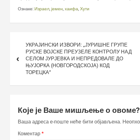
Ознаке:
Израел
,
јемен
,
хаифа
,
Хути
Кретање
чланка
УКРАЈИНСКИ ИЗВОРИ: „ЈУРИШНЕ ГРУПЕ
РУСКЕ ВОЈСКЕ ПРЕУЗЕЛЕ КОНТРОЛУ НАД
СЕЛОМ ЈУРЈЕВКА И НЕПРЕДОВАЛЕ ДО
ЊУЈОРКА (НОВГОРОДСКОЈА) КОД
ТОРЕЦКА“
Које је Ваше мишљење о овоме?
Ваша адреса е-поште неће бити објављена.
Неопхо
Коментар
*