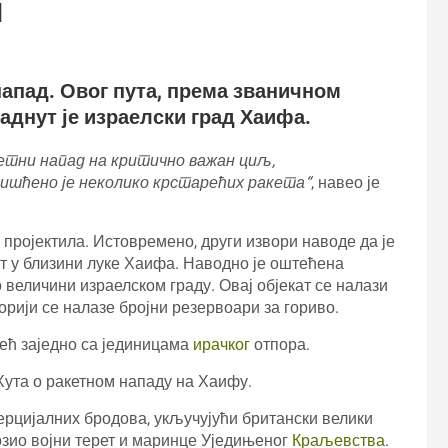
И
напад. Овог пута, према званичном
паднут је израелски град Хаифа.
акетни напад на критично важан циљ,
ришћено је неколико крстарећих ракета“
, навео је
 пројектила. Истовремено, други извори наводе да је
ат у близини луке Хаифа. Наводно је оштећена
о величини израелском граду. Овај објекат се налази
орији се налазе бројни резервоари за гориво.
већ заједно са јединицама
ирачког
отпора.
Хута о ракетном нападу на Хаифу.
ерцијалних бродова, укључујући британски велики
озио војни терет и маринце Уједињеног
Краљевства
.