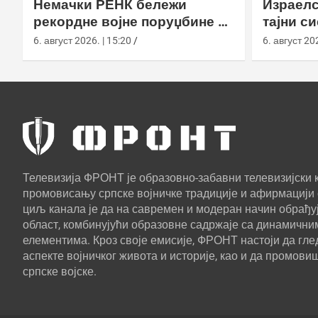
Немачки РЕНК бележи
Израелс
рекордне војне поруџбине у
тајни с
2026. години
са капс
6. август 2026. | 15:20
6. август 202
Телевизија ФРОНТ је образовно-забавни телевизијски к
промовисању српске војничке традиције и афирмацији 
циљ канала је да на савремен и модеран начин обрађуј
област, комбинујући образовне садржаје са динамични
елементима. Кроз своје емисије, ФРОНТ настоји да г
аспекте војничког живота и историје, као и да промови
српске војске.