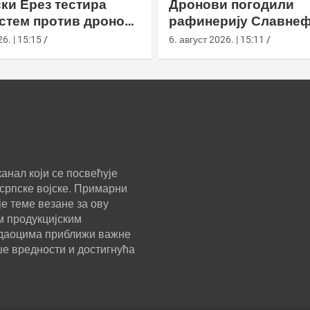
ки Ерез тестира
Дронови погодили
истем против дронова
рафинерију Славнеф
улом и лансером
ЈАНОС у Јарослављ
6. | 15:15
6. август 2026. | 15:11
анал који се посвећује
српске војске. Примарни
е теме везане за ову
м продукцијским
ледаоцима приближи важне
ше вредности и достигнућа