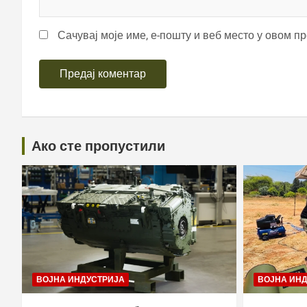
Сачувај моје име, е-пошту и веб место у овом п
Ако сте пропустили
ВОЈНА ИНДУСТРИЈА
ВОЈНА ИН