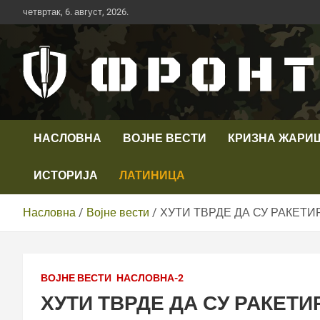
Скип
четвртак, 6. август, 2026.
то
цонтент
Први војни канал у Србији
Телевизија ФРОНТ
НАСЛОВНА
ВОЈНЕ ВЕСТИ
КРИЗНА ЖАРИ
ИСТОРИЈА
ЛАТИНИЦА
Насловна
Војне вести
ХУТИ ТВРДЕ ДА СУ РАКЕТ
ВОЈНЕ ВЕСТИ
НАСЛОВНА-2
ХУТИ ТВРДЕ ДА СУ РАКЕТ