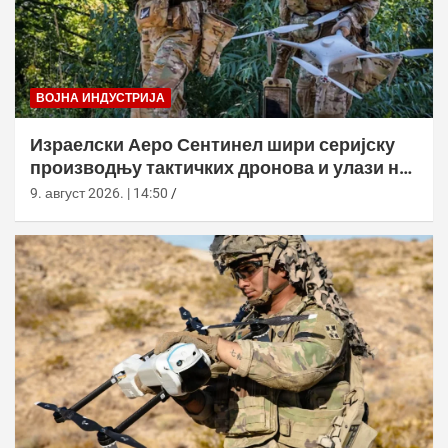
ВОЈНА ИНДУСТРИЈА
Израелски Аеро Сентинел шири серијску
производњу тактичких дронова и улази на
нова тржишта
9. август 2026. | 14:50