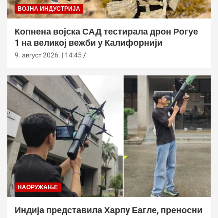
ВОЈНА ИНДУСТРИЈА
Копнена војска САД тестирала дрон Рогуе
1 на великој вежби у Калифорнији
9. август 2026. | 14:45
НАОРУЖАЊЕ
Индија представила Харпy Еагле, преносни