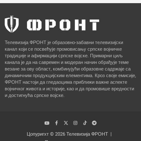
Телевизија ФРОНТ је образовно-забавни телевизијски
канал који се посвећује промовисању српске војничке
традиције и афирмацији српске војске. Примарни циљ
канала је да на савремен и модеран начин обрађује теме
везане за ову област, комбинујући образовне садржаје са
динамичним продукцијским елементима. Кроз своје емисије,
ФРОНТ настоји да гледаоцима приближи важне аспекте
војничког живота и историје, као и да промовише вредности
и достигнућа српске војске.
Цопyригхт © 2026
Телевизија ФРОНТ