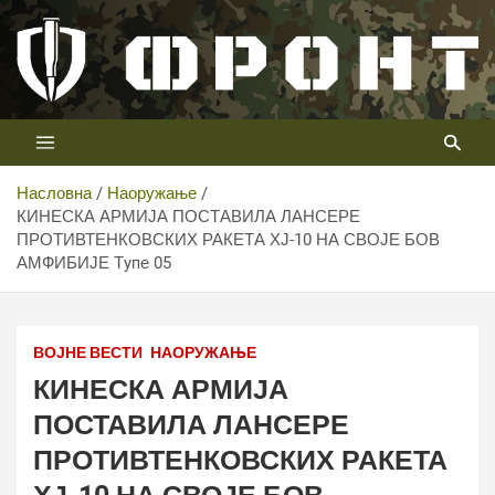
Скип
то
цонтент
Први војни канал у Србији
Телевизија ФРОНТ
Насловна
Наоружање
КИНЕСКА АРМИЈА ПОСТАВИЛА ЛАНСЕРЕ
ПРОТИВТЕНКОВСКИХ РАКЕТА ХЈ-10 НА СВОЈЕ БОВ
АМФИБИЈЕ Тyпе 05
Фото: China Military (MoD)
ВОЈНЕ ВЕСТИ
НАОРУЖАЊЕ
КИНЕСКА АРМИЈА
ПОСТАВИЛА ЛАНСЕРЕ
ПРОТИВТЕНКОВСКИХ РАКЕТА