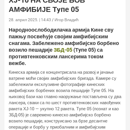
ХЈ-10 НА СВОЈЕ БОВ
АМФИБИЈЕ Тyпе 05
28. април 2025. | 14:43
Игор Владић
Народноослободилачка армија Кине сву
пажњу посвећује својим амфибијским
снагама. Забележено амфибијско борбено
возило пешадије
ЗБД-05
(Тyпе 05) са
противтенковским лансерима током
вежбе.
Кинеска армија се концентрисала на развој и јачање
ватрене моћи својих амфибијских бригада. Камере су
забележили ексклузивне фотографије кинеских
амфибијских борбених возила пешадије Тyпе 05. На
њиховој бази као главно наоружање постављена су два
лансера, сваки са по шест противтенковских навођених
ракета ХЈ-10 — укупно 12 ракета. Тyпе 05 (познат и као
ЗБД-05) је савремено кинеско амфибијско борбено
возило пешадије, конструисано за брзе десантне
операције и борбу у приобалним и амфибијским