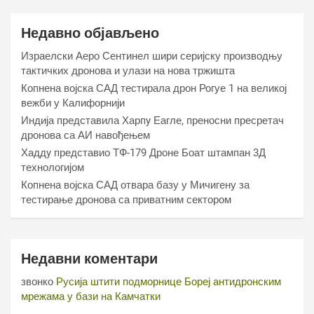
Недавно објављено
Израелски Аеро Сентинел шири серијску производњу
тактичких дронова и улази на нова тржишта
Копнена војска САД тестирала дрон Рогуе 1 на великој
вежби у Калифорнији
Индија представила Харпy Еагле, преносни пресретач
дронова са АИ навођењем
Хаддy представио ТФ-179 Дроне Боат штампан 3Д
технологијом
Копнена војска САД отвара базу у Мичигену за
тестирање дронова са приватним сектором
Недавни коментари
звонко
Русија штити подморнице Бореј антидронским
мрежама у бази на Камчатки