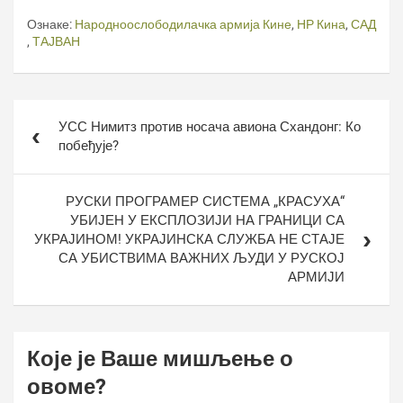
Ознаке:
Народноослободилачка армија Кине
,
НР Кина
,
САД
,
ТАЈВАН
Кретање
УСС Нимитз против носача авиона Схандонг: Ко
чланка
побеђује?
РУСКИ ПРОГРАМЕР СИСТЕМА „КРАСУХА“
УБИЈЕН У ЕКСПЛОЗИЈИ НА ГРАНИЦИ СА
УКРАЈИНОМ! УКРАЈИНСКА СЛУЖБА НЕ СТАЈЕ
СА УБИСТВИМА ВАЖНИХ ЉУДИ У РУСКОЈ
АРМИЈИ
Које је Ваше мишљење о
овоме?