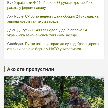
Вук
Украјински Ф-16 оборили 38 руских крстарећих
ракета у једном нападу
Аки
Руски С-400 за недељу дана оборио 24 украјинска
авиона новом тактиком заседе
Дејан Д.
Руски С-400 за недељу дана оборио 24
украјинска авиона новом тактиком заседе
Слободан
Руски војници тврде да су код Краснојарског
открили пољске борце у НАТО униформама
Ако сте пропустили