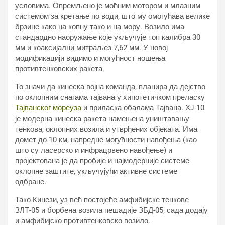
условима. Опремљено је моћним мотором и млазним
системом за кретање по води, што му омогућава велике
брзине како на копну тако и на мору. Возило има
стандардно наоружање које укључује топ калибра 30
мм и коаксијални митраљез 7,62 мм. У новој
модификацији видимо и могућност ношења
противтенковских ракета.
То значи да кинеска војна команда, планира да дејство
по оклопним снагама тајвана у хипотетичком преласку
Тајванског мореуза
и приласка обалама Тајвана. ХЈ-10
је модерна кинеска ракета намењена уништавању
тенкова, оклопних возила и утврђених објеката. Има
домет до 10 км, напредне могућности навођења (као
што су ласерско и инфрацрвено навођење) и
пројектована је да пробије и најмодерније системе
оклопне заштите, укључујући активне системе
одбране.
Тако Кинези, уз већ постојеће амфибијске тенкове
ЗЛТ-05 и борбена возила пешадије ЗБД-05, сада додају
и амфибијско противтенковско возило.