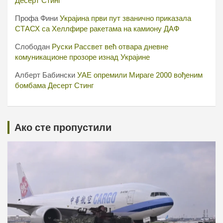
Десерт Стинг
Профа Фини
Украјина први пут званично приказала
СТАСХ са Хеллфире ракетама на камиону ДАФ
Слободан
Руски Рассвет већ отвара дневне
комуникационе прозоре изнад Украјине
Алберт Бабински
УАЕ опремили Мираге 2000 вођеним
бомбама Десерт Стинг
Ако сте пропустили