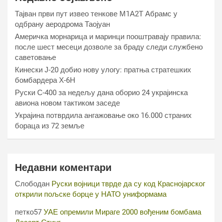
Тајван први пут извео тенкове М1А2Т Абрамс у
одбрану аеродрома Таојуан
Америчка морнарица и маринци пооштравају правила:
после шест месеци дозволе за браду следи службено
саветовање
Кинески Ј-20 добио нову улогу: пратња стратешких
бомбардера Х-6Н
Руски С-400 за недељу дана оборио 24 украјинска
авиона новом тактиком заседе
Украјина потврдила ангажовање око 16.000 страних
бораца из 72 земље
Недавни коментари
Слободан
Руски војници тврде да су код Краснојарског
открили пољске борце у НАТО униформама
петко57
УАЕ опремили Мираге 2000 вођеним бомбама