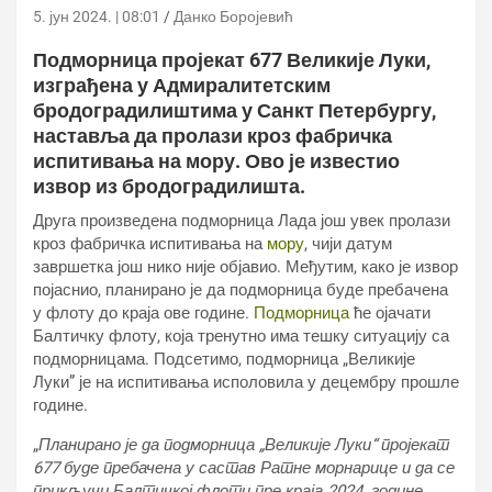
5. јун 2024. | 08:01
Данко Боројевић
Подморница пројекат 677 Великије Луки,
изграђена у Адмиралитетским
бродоградилиштима у Санкт Петербургу,
наставља да пролази кроз фабричка
испитивања на мору. Ово је известио
извор из бродоградилишта.
Друга произведена подморница Лада још увек пролази
кроз фабричка испитивања на
мору
, чији датум
завршетка још нико није објавио. Међутим, како је извор
појаснио, планирано је да подморница буде пребачена
у флоту до краја ове године.
Подморница
ће ојачати
Балтичку флоту, која тренутно има тешку ситуацију са
подморницама. Подсетимо, подморница „Великије
Луки” је на испитивања исполовила у децембру прошле
године.
„
Планирано је да подморница „Великије Луки“ пројекат
677 буде пребачена у састав Ратне морнарице и да се
прикључи Балтичкој флоти пре краја 2024. године
„,