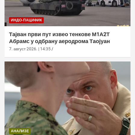
ИНДО-ПАЦИФИК
Тајван први пут извео тенкове М1А2Т
Абрамс у одбрану аеродрома Таојуан
7. август 2026. | 14:35
АНАЛИЗЕ