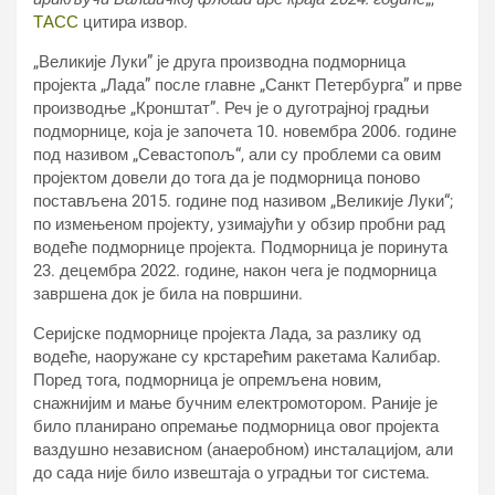
ТАСС
цитира извор.
„Великије Луки” је друга производна подморница
пројекта „Лада” после главне „Санкт Петербурга” и прве
производње „Кронштат”. Реч је о дуготрајној градњи
подморнице, која је започета 10. новембра 2006. године
под називом „Севастопољ“, али су проблеми са овим
пројектом довели до тога да је подморница поново
постављена 2015. године под називом „Великије Луки“;
по измењеном пројекту, узимајући у обзир пробни рад
водеће подморнице пројекта. Подморница је поринута
23. децембра 2022. године, након чега је подморница
завршена док је била на површини.
Серијске подморнице пројекта Лада, за разлику од
водеће, наоружане су крстарећим ракетама Калибар.
Поред тога, подморница је опремљена новим,
снажнијим и мање бучним електромотором. Раније је
било планирано опремање подморница овог пројекта
ваздушно независном (анаеробном) инсталацијом, али
до сада није било извештаја о уградњи тог система.