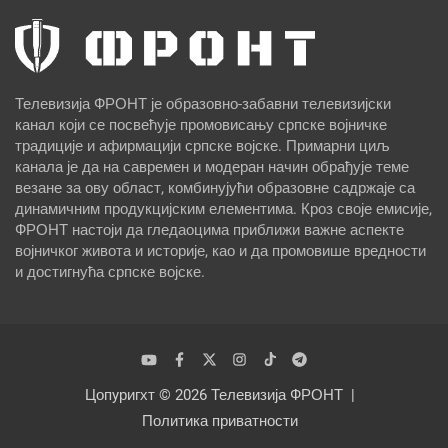
Телевизија ФРОНТ је образовно-забавни телевизијски
канал који се посвећује промовисању српске војничке
традиције и афирмацији српске војске. Примарни циљ
канала је да на савремен и модеран начин обрађује теме
везане за ову област, комбинујући образовне садржаје са
динамичним продукцијским елементима. Кроз своје емисије,
ФРОНТ настоји да гледаоцима приближи важне аспекте
војничког живота и историје, као и да промовише вредности
и достигнућа српске војске.
Цопyригхт © 2026
Телевизија ФРОНТ
Политика приватности