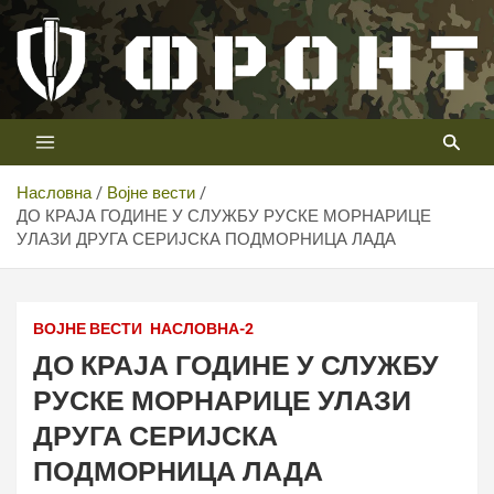
Скип
то
цонтент
Први војни канал у Србији
Телевизија ФРОНТ
Насловна
Војне вести
ДО КРАЈА ГОДИНЕ У СЛУЖБУ РУСКЕ МОРНАРИЦЕ
УЛАЗИ ДРУГА СЕРИЈСКА ПОДМОРНИЦА ЛАДА
ВОЈНЕ ВЕСТИ
НАСЛОВНА-2
ДО КРАЈА ГОДИНЕ У СЛУЖБУ
РУСКЕ МОРНАРИЦЕ УЛАЗИ
ДРУГА СЕРИЈСКА
ПОДМОРНИЦА ЛАДА