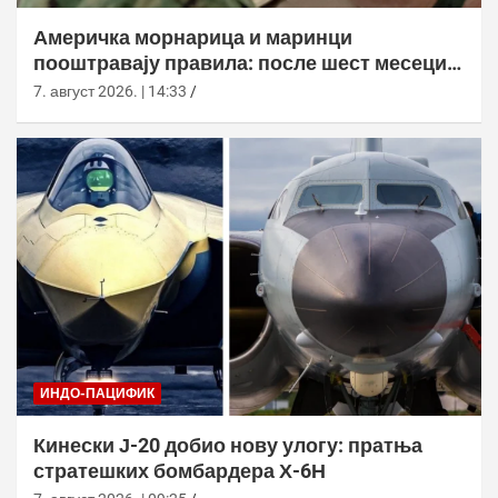
Америчка морнарица и маринци
пооштравају правила: после шест месеци
дозволе за браду следи службено
7. август 2026. | 14:33
саветовање
ИНДО-ПАЦИФИК
Кинески Ј-20 добио нову улогу: пратња
стратешких бомбардера Х-6Н