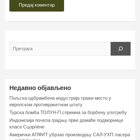
Недавно објављено
Пољска одбрамбена индустрија тражи место у
европском противракетном штиту
Турска бомба ТОЛУН-П спремна за борбену употребу
Индонезија почела градњу прве домаће подморнице
класе Сцорпèне
Амерички АПФИТ убрзао производњу САЛ-УХП ласера