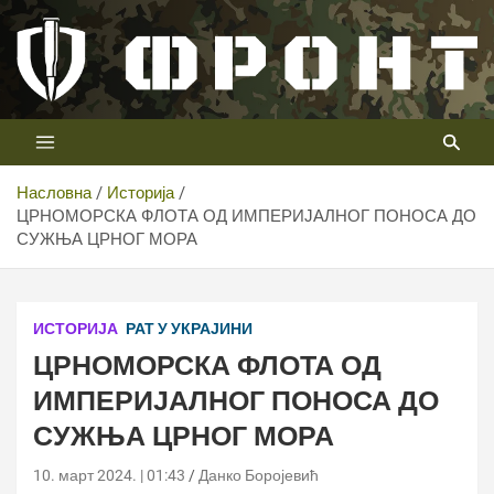
Скип
то
цонтент
Први војни канал у Србији
Телевизија ФРОНТ
Насловна
Историја
ЦРНОМОРСКА ФЛОТА ОД ИМПЕРИЈАЛНОГ ПОНОСА ДО
СУЖЊА ЦРНОГ МОРА
ИСТОРИЈА
РАТ У УКРАЈИНИ
ЦРНОМОРСКА ФЛОТА ОД
ИМПЕРИЈАЛНОГ ПОНОСА ДО
СУЖЊА ЦРНОГ МОРА
10. март 2024. | 01:43
Данко Боројевић