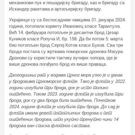
механизови пук и пешадијску бригаду, као и бригаду са
Искандер ракетама и артиљеријску бригаду.
Украјинци су са беспосадним чамцима 31. јануара 2024.
године, потопили корвету Ивановец класе Тарантула.
Већ 14. фебруара потопљен је десантни брод Цезар
Куников класе Ропуча И, бр. 158. Да би потом 5. марта
био потопљен брод Сергеј Котов класе Буков. Сва три
брода постала су жртвама поморских дронова Магура.
Дронови су користили тактику вучијих чопора, где је
више дронова погађало брод из више праваца.
Двогодишњи рат у водама Црног мора узео је и данак
у бродовима Црноморске флоте. Тако је флота у 2022.
години изгубила три брода, док је исто толико
оштећено. Током 2023. године флота је изгубила три
брода, док су два брода била оштећена. Почетком
2024. године флота је изгубила три брода. До сад је
флота имала девет потопљених бродова и пет
оштећених бродова, што укупно тренутно чини 14
бродова ван списка флотног састава.