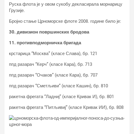
Руска флота је у овом сукобу декласирала морнарицу
Грузије.
Бројно стање Црноморске флоте 2008. године било је:
30. дивизион површинских бродова
11. противподморничка бригада
крстарица “Москва” (класе Слава), бр. 121
ппд разарач “Керч” (класе Кара), бр. 713
ппд разарач “Очаков” (класе Кара), бр. 707
ппд разарач “Сметљиви” (класе Кашин), бр. 810
ракетна фрегата “Ладниј” (класе Кривак И), бр. 801
ракетна фрегата “Питљивиј” (класе Кривак ИИ), бр. 808