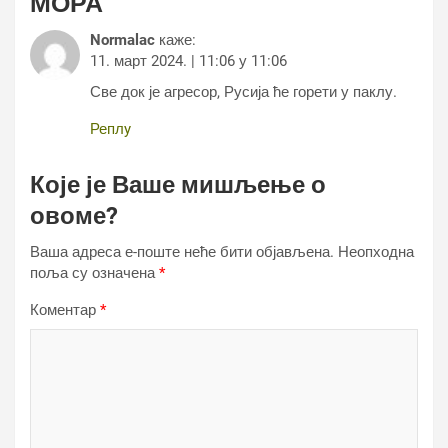
МОРА
”
Normalac
каже:
11. март 2024. | 11:06 у 11:06
Све док је агресор, Русија ће горети у паклу.
Реплy
Које је Ваше мишљење о
овоме?
Ваша адреса е-поште неће бити објављена.
Неопходна
поља су означена
*
Коментар
*