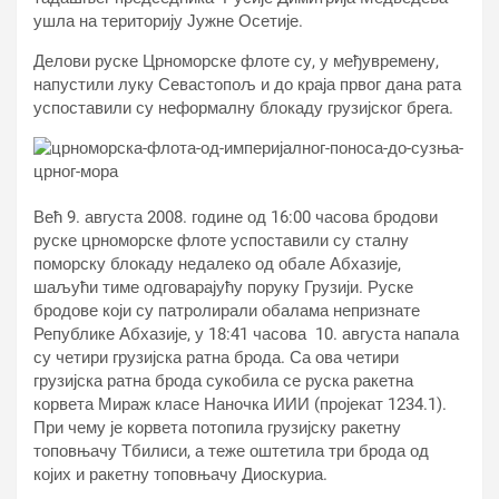
ушла на територију Јужне Осетије.
Делови руске Црноморске флоте су, у међувремену,
напустили луку Севастопољ и до краја првог дана рата
успоставили су неформалну блокаду грузијског брега.
Већ 9. августа 2008. године од 16:00 часова бродови
руске црноморске флоте успоставили су сталну
поморску блокаду недалеко од обале Абхазије,
шаљући тиме одговарајућу поруку Грузији. Руске
бродове који су патролирали обалама непризнате
Републике Абхазије, у 18:41 часова 10. августа напала
су четири грузијска ратна брода. Са ова четири
грузијска ратна брода сукобила се руска ракетна
корвета Мираж класе Наночка ИИИ (пројекат 1234.1).
При чему је корвета потопила грузијску ракетну
топовњачу Тбилиси, а теже оштетила три брода од
којих и ракетну топовњачу Диоскуриа.