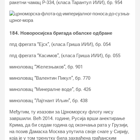
ракетни чамац Р-334, (класа Тарантул ИИИ), бр. 954
184. Новоросијска бригада обалске одбране
ппд фрегата “Ејск”, (класа Гриша ИИИ), бр. 054
ппд фрегата “Касимов”, (класа Гриша ИИИ), бр. 055
миноловац “Железњаков”, бр. 901
миноловац “Валентин Пикул”, бр. 770
миноловац “Минералне воде”, бр. 426
миноловац “Лајтнант Иљин”, бр. 438
Међутим, ту изазови за Црноморску флоту нису
завршили. Већ 2014. године, Русија врши анектирање
Крима, да би седам година од окончања рата у Грузији,
на позив Дамаска Москва упутила своје снаге у Сирију,
која је у том тренутку била захваћена грађанским