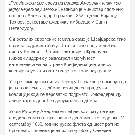
„
Русија жели пре свега да подржи Америчку унију као
једну недељиву земљу“,
написао је министар спољних
послова Александар Горчаков 1862. године Бајарду
Тејлору, секретару америчке амбасаде у Санкт
Петербургу.
Од осталих европских земаља само је Швајцарска тако
снажно подржала Унију. Што се тиче двеју водећих
сила у Европи – Велике Британије и Француске –
њихови лидери су разматрали могућност
интервенисања на страни Конфедерације, али су
касније одустали од те идеје и остали неутрални.
У горе поменутом писму Тејлору Горчаков је поменуо да
је његова земља добила позив да се придружи
коалицији која ће вероватно подржати Конфедерацију,
али је тај предлог без двоумљења одбила.
Улога Русије у Америчком грађанском рату се није
сводила само на изражавање дипломатске подршке. У
септембру 1863. године руска флота од шест ратних
бродова отпловила је на источну обалу Северне