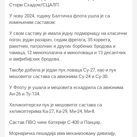
Сторм Схадоw/СЦАЛП.
У нову 2024. годину Балтичка флота ушла је са
измењеним саставом:
У свом саставу је имала једну подморницу на класични
погон, један разарач, седам фрегата, 35 корвета,
ракетних, патролних и других борбених бродова и
чамаца, 12 минополагача и миноловаца и 13 десантних
и амфибијских бродова.
Такође добила је један пук ловаца Су-27, као и пук
мешовитог састава са авионима Су-24 и Су-30.
У Флоту је ушала и мешовита ескадрила са авионима
Ан-26 и Ту-134.
Хеликоптерски пук је мешовитог састава са
хеликоптерима Ка-27, Ка-29, Ми-24, Ми-8.
Састав ПВО чине батерије С-400 и Панцир.
Морнаричка пешадија има механизовану дивизију,