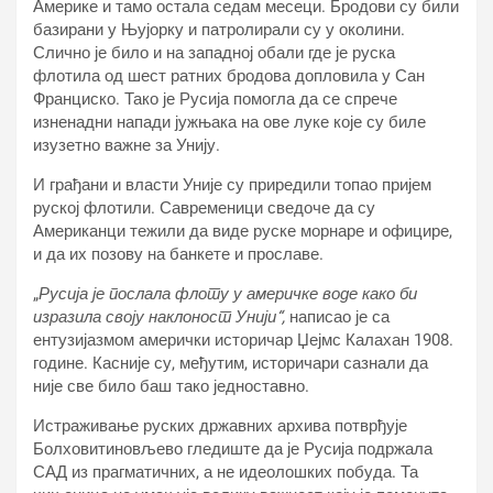
Америке и тамо остала седам месеци. Бродови су били
базирани у Њујорку и патролирали су у околини.
Слично је било и на западној обали где је руска
флотила од шест ратних бродова допловила у Сан
Франциско. Тако је Русија помогла да се спрече
изненадни напади јужњака на ове луке које су биле
изузетно важне за Унију.
И грађани и власти Уније су приредили топао пријем
руској флотили. Савременици сведоче да су
Американци тежили да виде руске морнаре и официре,
и да их позову на банкете и прославе.
„
Русија је послала флоту у америчке воде како би
изразила своју наклоност Унији“,
написао је са
ентузијазмом амерички историчар Џејмс Калахан 1908.
године. Касније су, међутим, историчари сазнали да
није све било баш тако једноставно.
Истраживање руских државних архива потврђује
Болховитиновљево гледиште да је Русија подржала
САД из прагматичних, а не идеолошких побуда. Та