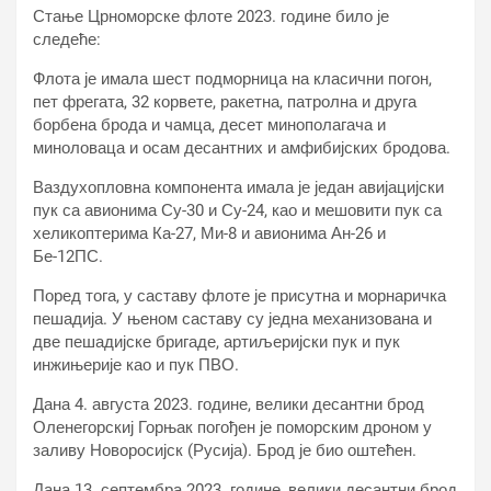
Стање Црноморске флоте 2023. године било је
следеће:
Флота је имала шест подморница на класични погон,
пет фрегата, 32 корвете, ракетна, патролна и друга
борбена брода и чамца, десет минополагача и
миноловаца и осам десантних и амфибијских бродова.
Ваздухопловна компонента имала је један авијацијски
пук са авионима Су-30 и Су-24, као и мешовити пук са
хеликоптерима Ка-27, Ми-8 и авионима Ан-26 и
Бе-12ПС.
Поред тога, у саставу флоте је присутна и морнаричка
пешадија. У њеном саставу су једна механизована и
две пешадијске бригаде, артиљеријски пук и пук
инжињерије као и пук ПВО.
Дана 4. августа 2023. године, велики десантни брод
Оленегорскиј Горњак погођен је поморским дроном у
заливу Новоросијск (Русија). Брод је био оштећен.
Дана 13. септембра 2023. године, велики десантни брод