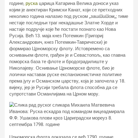
године,
руска
царица Катарина Велика доноси указ
којим је анектиран Кримски Канат, који се претходних
неколико година налазио под руском „
заштитом
„; тиме
нестаје последњи траг некадашње Златне Хорде и
настаје подручје које ће постати познато као Нова
Русија. Већ 13. маја кнез Потемкин (Григориј
Александрович, кнез Потемкин-Таврически) је
формирао Црноморску флоту. Истовремено са
оснивањем флоте, грађен је и Севастопољ, као главна
поморска база те флоте и бродоградилиште у
Николајеву. Оснивање Црноморске флоте, био је
логички наставак руске експанзионистичке политике
према југу и Османском царству, која је започела у 18.
вијеку, јер је Русији требала флота способна да се
супротстави Османлијама на Црном мору.
Црноморска флота доказала се већ 1790. године