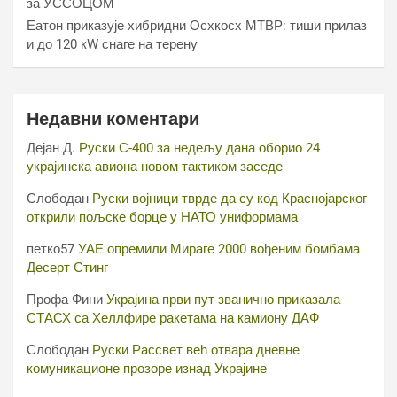
за УССОЦОМ
Еатон приказује хибридни Осхкосх МТВР: тиши прилаз
и до 120 кW снаге на терену
Недавни коментари
Дејан Д.
Руски С-400 за недељу дана оборио 24
украјинска авиона новом тактиком заседе
Слободан
Руски војници тврде да су код Краснојарског
открили пољске борце у НАТО униформама
петко57
УАЕ опремили Мираге 2000 вођеним бомбама
Десерт Стинг
Профа Фини
Украјина први пут званично приказала
СТАСХ са Хеллфире ракетама на камиону ДАФ
Слободан
Руски Рассвет већ отвара дневне
комуникационе прозоре изнад Украјине