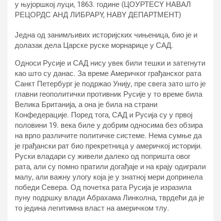
Једна од занимљивих историјских чињеница, био је и
долазак дела Царске руске морнарице у САД.
Односи Русије и САД нису увек били тешки и затегнути
као што су данас. За време Америчког грађанског рата
Санкт Петербург је подржао Унију, пре свега зато што је
главни геополитички противник Русије у то време била
Велика Британија, а она је била на страни
Конфедерације. Поред тога, САД и Русија су у првој
половини 19. века биле у добрим односима без обзира
на врло различите политичке системе. Нема сумње да
је грађански рат био прекретница у америчкој историји.
Руски владари су живели далеко од попришта овог
рата, али су помно пратили догађаје и на крају одиграли
малу, али важну улогу која је у знатној мери допринела
победи Севера. Од почетка рата Русија је изразила
пуну подршку влади Абрахама Линколна, тврдећи да је
то једина легитимна власт на америчком тлу.