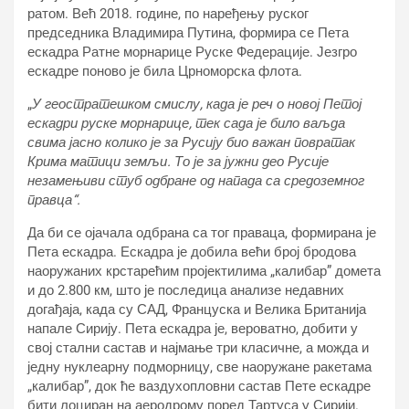
ратом. Већ 2018. године, по наређењу руског
председника Владимира Путина, формира се Пета
ескадра Ратне морнарице Руске Федерације. Језгро
ескадре поново је била Црноморска флота.
„
У геостратешком смислу, када је реч о новој Петој
ескадри руске морнарице, тек сада је било ваљда
свима јасно колико је за Русију био важан повратак
Крима матици земљи. То је за јужни део Русије
незамењиви стуб одбране од напада са средоземног
правца“.
Да би се ојачала одбрана са тог праваца, формирана је
Пета ескадра. Ескадра је добила већи број бродова
наоружаних крстарећим пројектилима „калибар” домета
и до 2.800 км, што је последица анализе недавних
догађаја, када су САД, Француска и Велика Британија
напале Сирију. Пета ескадра је, вероватно, добити у
свој стални састав и најмање три класичне, а можда и
једну нуклеарну подморницу, све наоружане ракетама
„калибар”, док ће ваздухопловни састав Пете ескадре
бити лоциран на аеродрому поред Тартуса у Сирији.