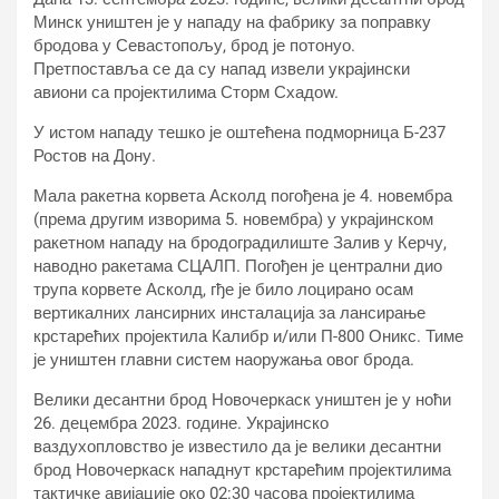
Минск уништен је у нападу на фабрику за поправку
бродова у Севастопољу, брод је потонуо.
Претпоставља се да су напад извели украјински
авиони са пројектилима Сторм Схадоw.
У истом нападу тешко је оштећена подморница Б-237
Ростов на Дону.
Мала ракетна корвета Асколд погођена је 4. новембра
(према другим изворима 5. новембра) у украјинском
ракетном нападу на бродоградилиште Залив у Керчу,
наводно ракетама СЦАЛП. Погођен је централни дио
трупа корвете Асколд, гђе је било лоцирано осам
вертикалних лансирних инсталација за лансирање
крстарећих пројектила Калибр и/или П-800 Оникс. Тиме
је уништен главни систем наоружања овог брода.
Велики десантни брод Новочеркаск уништен је у ноћи
26. децембра 2023. године. Украјинско
ваздухопловство је известило да је велики десантни
брод Новочеркаск нападнут крстарећим пројектилима
тактичке авијације око 02:30 часова пројектилима