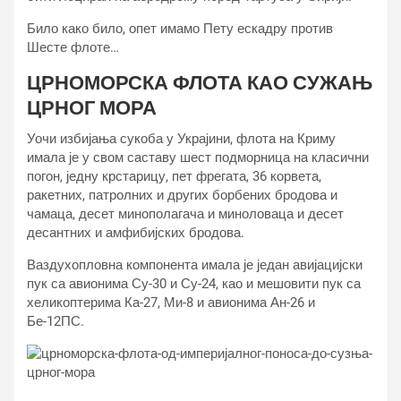
Било како било, опет имамо Пету ескадру против
Шесте флоте…
ЦРНОМОРСКА ФЛОТА КАО СУЖАЊ
ЦРНОГ МОРА
Уочи избијања сукоба у Украјини, флота на Криму
имала је у свом саставу шест подморница на класични
погон, једну крстарицу, пет фрегата, 36 корвета,
ракетних, патролних и других борбених бродова и
чамаца, десет минополагача и миноловаца и десет
десантних и амфибијских бродова.
Ваздухопловна компонента имала је један авијацијски
пук са авионима Су-30 и Су-24, као и мешовити пук са
хеликоптерима Ка-27, Ми-8 и авионима Ан-26 и
Бе-12ПС.