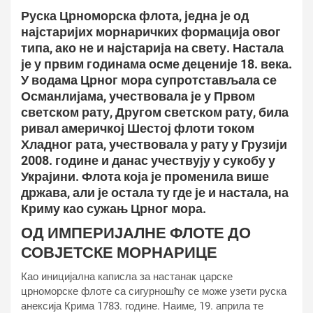
Руска Црноморска флота, једна је од
најстаријих морнаричких формација овог
типа, ако не и најстарија на свету. Настала
је у првим годинама осме деценије 18. века.
У водама Црног мора супротстављала се
Османлијама, учествовала је у Првом
светском рату, Другом светском рату, била
ривал америчкој Шестој флоти током
Хладног рата, учествовала у рату у Грузији
2008. године и данас учествују у сукобу у
Украјини. Флота која је променила више
држава, али је остала ту где је и настала, на
Криму као сужањ Црног мора.
ОД ИМПЕРИЈАЛНЕ ФЛОТЕ ДО
СОВЈЕТСКЕ МОРНАРИЦЕ
Као иницијална каписла за настанак царске
црноморске флоте са сигурношћу се може узети руска
анексија Крима 1783. године. Наиме, 19. априла те