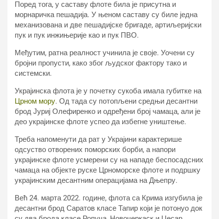
Поред тога, у саставу флоте била је присутна и
морнаричка пешадија. У њеном саставу су биле једна
механизована и две пешадијске бригаде, артиљеријски
пук и пук инжињерије као и пук ПВО.
Међутим, ратна реалност учинила је своје. Уочени су
бројни пропусти, како због људског фактору тако и
системски.
Украјинска флота је у почетку сукоба имала губитке на
Црном мору
. Од тада су потопљени средњи десантни
брод Јуриј Олефиренко и одређени број чамаца, али је
део украјинске флоте успео да избегне уништење.
Треба напоменути да рат у Украјини карактерише
одсуство отворених поморских борби, а напори
украјинске флоте усмерени су на нападе беспосадсних
чамаца на објекте руске Црноморске флоте и подршку
украјинским десантним операцијама на Дњепру.
Већ 24. марта 2022. године, флота са Крима изгубила је
десантни брод Саратов класе Тапир који је потонуо док
су два брода класе Ропуча, Новочеркаск и Цесар