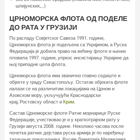
шпијунских,…)
ЦРНОМОРСКА ФЛОТА ОД ПОДЕЛЕ
ДО РАТА У ГРУЗИЈИ
По распаду Совјетског Савеза 1991. године,
Црноморска флота је подељена са Украјином, а Руска
Федерација је добила право на већину флоте и њених
пловила 1997. године, упркос инсистирању Украјине да
њој припадне цела флота.
Црноморска флота има званично главно седиште и
објекте у граду Севастопољу. Остатак објеката флоте
налази се на различитим локацијама на Црном и
Азовском мору, укључујући Краснодарски
крај, Ростовску област и
Крим
.
Састав Црноморске флоте Ратне морнарице Руске
Федерације, учествовао је и у краткотрајном рату у
Грузији августа 2008. године. Неколико часова после
почетка ратних дејстава руска армија је по наређењу
тадашњег председника Русије Димитрија Медведева