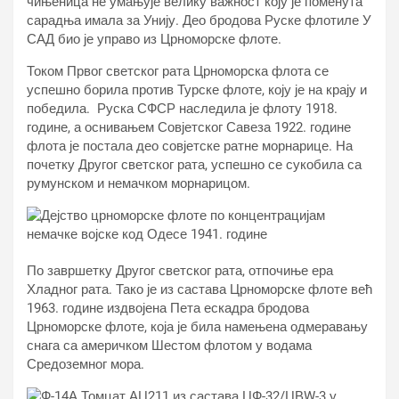
чињеница не умањује велику важност коју је поменута
сарадња имала за Унију. Део бродова Руске флотиле У
САД био је управо из Црноморске флоте.
Током Првог светског рата Црноморска флота се
успешно борила против Турске флоте, коју је на крају и
победила. Руска СФСР наследила је флоту 1918.
године, а оснивањем Совјетског Савеза 1922. године
флота је постала део совјетске ратне морнарице. На
почетку Другог светског рата, успешно се сукобила са
румунском и немачком морнарицом.
По завршетку Другог светског рата, отпочиње ера
Хладног рата. Тако је из састава Црноморске флоте већ
1963. године издвојена Пета ескадра бродова
Црноморске флоте, која је била намењена одмеравању
снага са америчком Шестом флотом у водама
Средоземног мора.