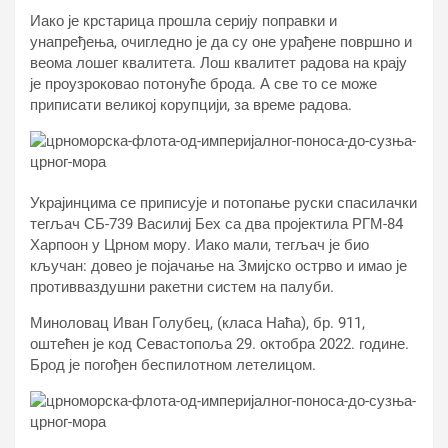
Иако је крстарица прошла серију поправки и
унапређења, очигледно је да су оне урађене површно и
веома лошег квалитета. Лош квалитет радова на крају
је проузроковао потонуће брода. А све то се може
приписати великој корупцији, за време радова.
Украјинцима се приписује и потопање руски спасилачки
тегљач СБ-739 Василиј Бех са два пројектила РГМ-84
Харпоон у Црном мору. Иако мали, тегљач је био
кључан: довео је појачање на Змијско острво и имао је
противваздушни ракетни систем на палуби.
Миноловац Иван Голубец, (класа Наћа), бр. 911,
оштећен је код Севастопоља 29. октобра 2022. године.
Брод је погођен беспилотном летелицом.