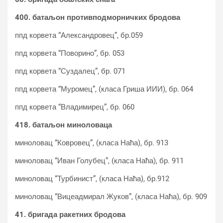
400. батаљон противподморничких бродова
ппд корвета “Александровец”, бр.059
ппд корвета “Поворино”, бр. 053
ппд корвета “Суздалец”, бр. 071
ппд корвета “Муромец”, (класа Гриша ИИИ), бр. 064
ппд корвета “Владимирец”, бр. 060
418. батаљон миноловаца
миноловац “Ковровец”, (класа Наћа), бр. 913
миноловац “Иван Голубец”, (класа Наћа), бр. 911
миноловац “Турбинист”, (класа Наћа), бр.912
миноловац “Вицеадмирал Жуков”, (класа Наћа), бр. 909
41. бригада ракетних бродова