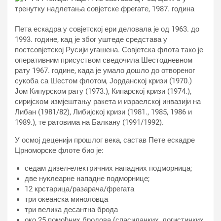
Пета ескадра у совјетској ери деловала је од 1963. до
1993. године, кад је због уштеде средстава у
постсовјетској Русији угашена. Совјетска флота тако је
оперативним присуством сведочила Шестодневном
рату 1967. године, када је умало дошло до отвореног
сукоба са Шестом флотом, Јорданској кризи (1970.)
Јом Кипурском рату (1973.), Кипарској кризи (1974.),
сиријском измјештању ракета и израелској инвазији на
Либан (1981/82), Либијској кризи (1981., 1985, 1986 и
1989.), те ратовима на Балкану (1991/1992).
У осмој деценији прошлог века, састав Пете ескадре
Црноморске флоте био је:
седам дизел-електричних нападних подморница;
две нуклеарне нападне подморнице;
12 крстарица/разарача/фрегата
три океанска миноловца
три велика десантна брода
око 25 помоћних бродова (спасилачких, логистичких,