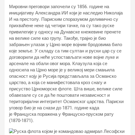
Мировни преговори започели су 1856. године на
иницијативу Александра ИИ који је наследио Николаја
И на престолу. Париским споразумом делимично су
прихваћене неке од четири тачке, па су тако руске
привилегије у односу на Дунавске кнежевине пренете
на велике силе као групу. Такође, трајно је био
забрањен улазак у Црно море војним бродовима било
које земље. У складу са тим султан и руски цар су се
договорили да неће успостављати нове војне луке и
арсенале на обали овог мора. Клаузула која се
односила на Црно море је у великој мери смањила
опасност коју је Русија представљала за Османско
царство, а која се манифестовала кроз снагу и
присуство Црноморске флоте. Шта више, велике силе
обавезале су се да ће поштовати независност и
територијални интегритет Османског царства. Париски
уговор био је на снази до 1871. године када
је Француска поражена у Француско-пруском рату
(1870-1871).