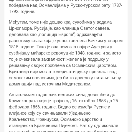
победама над Османлијама у Руско-турском рату 1787-
1792. године.
Међутим, томе није дошао крај сукобима у водама
Црног мора. Русија је, као чланица Светог савеза,
деловала као „полиција Европе“, одржавајући
равнотежу снага која је успостављена Бечким уговором
1815. године. Тако је она помогла најпре Аустрији у
сузбијању мађарске револуције 1848. године, и за исто
то је очекивала захвалност; желела је подршку у
решавању својих проблема са Османским царством.
Британија није могла толерисати руску превласт над
османским пословима, јер би то довело у питање њену
доминацију над источним Медитераном.
Антагонизам тадашњих великих сила, довешће и до
Кримског рата који је трајао од 16. октобра 1853 до 25.
фебруара 1856. године. Водио се између Русије и
алијансе коју су сачињавали Уједињено
Краљевство, Француска, Османско царство и
италијанска Краљевина Пијемонт. Рат су одликовале
катастрофалне одлуке заповедног кадра Алијансе и