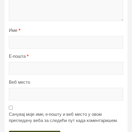
Име
*
Е-пошта
*
Веб место
Сачувај моје име, е-пошту и веб место у овом
прегледачу веба за следећи пут када коментаришем.