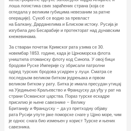
лоша логистика свих зараћених страна (која се
огледала у великим губицима невезаним за ратне
операције). Сукоб се водио за превласт
на Балкану, Дарданелима и Блиском истоку. Русија је
изгубила део Бесарабије и протекторат над дунавским
кнежевинама.
За стваран почетак Кримског рата узима се 30.
новембар 1853. године, када је Црноморска флота
уништила отоманску флоту код Синопа. У овој бици
бродови Руске Империје су збрисали патролни
одред турских бродова усидрен у луци. Сматра се
последњом великом битком једрењака и првом
великом битком у рату. Битка је имала пресудан утицај
на Уједињено Краљевство и Француску да уђу у рат на
страни Османског царства. Пораз турске ескадре
присилио је њене савезнике – Велику
Британију и Француску – да уз претходну објаву
рата Русији упуте јаке поморске снаге у Црно море, чим
је однос снага био измењен у корист Турске и њених
савезника.