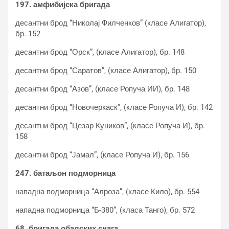
197. амфибијска бригада
десантни брод “Николај Филченков” (класе Алигатор),
бр. 152
десантни брод “Орск”, (класе Алигатор), бр. 148
десантни брод “Саратов”, (класе Алигатор), бр. 150
десантни брод “Азов”, (класе Ропуча ИИ), бр. 148
десантни брод “Новочеркаск”, (класе Ропуча И), бр. 142
десантни брод “Цезар Куников”, (класе Ропуча И), бр.
158
десантни брод “Јамал”, (класе Ропуча И), бр. 156
247. батаљон подморница
нападна подморница “Алроза”, (класе Кило), бр. 554
нападна подморница “Б-380”, (класа Танго), бр. 572
68. бригада обалских снага