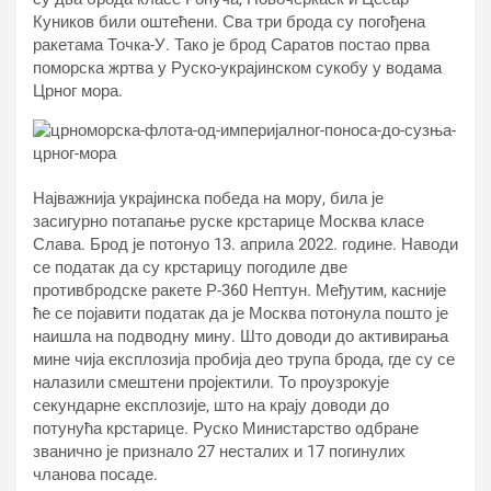
Куников били оштећени. Сва три брода су погођена
ракетама Точка-У. Тако је брод Саратов постао прва
поморска жртва у Руско-украјинском сукобу у водама
Црног мора.
Најважнија украјинска победа на мору, била је
засигурно потапање руске крстарице Москва класе
Слава. Брод је потонуо 13. априла 2022. године. Наводи
се податак да су крстарицу погодиле две
противбродске ракете Р-360 Нептун. Међутим, касније
ће се појавити податак да је Москва потонула пошто је
наишла на подводну мину. Што доводи до активирања
мине чија експлозија пробија део трупа брода, где су се
налазили смештени пројектили. То проузрокује
секундарне експлозије, што на крају доводи до
потунућа крстарице. Руско Министарство одбране
званично је признало 27 несталих и 17 погинулих
чланова посаде.