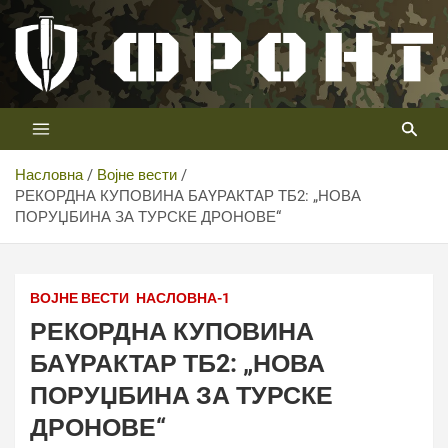
Скип
то
цонтент
Први војни канал у Србији
Телевизија ФРОНТ
Насловна
Војне вести
РЕКОРДНА КУПОВИНА БАYРАКТАР ТБ2: „НОВА
ПОРУЏБИНА ЗА ТУРСКЕ ДРОНОВЕ“
ВОЈНЕ ВЕСТИ
НАСЛОВНА-1
РЕКОРДНА КУПОВИНА
БАYРАКТАР ТБ2: „НОВА
ПОРУЏБИНА ЗА ТУРСКЕ
ДРОНОВЕ“