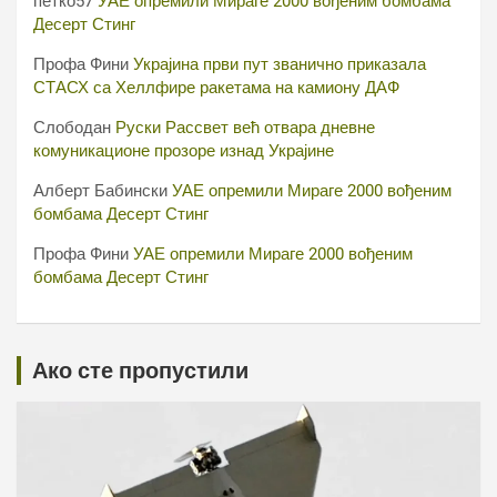
петко57
УАЕ опремили Мираге 2000 вођеним бомбама
Десерт Стинг
Профа Фини
Украјина први пут званично приказала
СТАСХ са Хеллфире ракетама на камиону ДАФ
Слободан
Руски Рассвет већ отвара дневне
комуникационе прозоре изнад Украјине
Алберт Бабински
УАЕ опремили Мираге 2000 вођеним
бомбама Десерт Стинг
Профа Фини
УАЕ опремили Мираге 2000 вођеним
бомбама Десерт Стинг
Ако сте пропустили