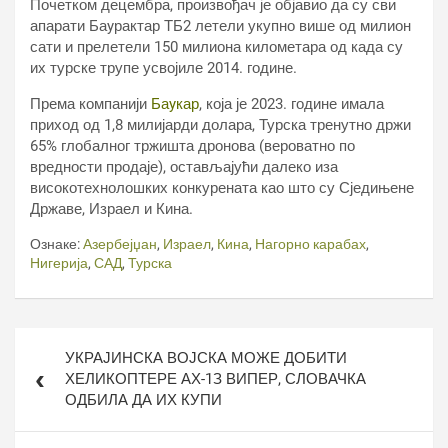
Почетком децембра, произвођач је објавио да су сви
апарати Баyрактар ТБ2 летели укупно више од милион
сати и прелетели 150 милиона километара од када су
их турске трупе усвојиле 2014. године.
Према компанији
Баyкар
, која је 2023. године имала
приход од 1,8 милијарди долара, Турска тренутно држи
65% глобалног тржишта дронова (вероватно по
вредности продаје), остављајући далеко иза
високотехнолошких конкурената као што су Сједињене
Државе, Израел и Кина.
Ознаке:
Азербејџан
,
Израел
,
Кина
,
Нагорно карабах
,
Нигерија
,
САД
,
Турска
Кретање
УКРАЈИНСКА ВОЈСКА МОЖЕ ДОБИТИ
чланка
ХЕЛИКОПТЕРЕ АХ-1З ВИПЕР, СЛОВАЧКА
ОДБИЛА ДА ИХ КУПИ