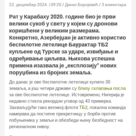
22. децембар 2024. | 09:20
Данко Боројевић
3 коментара
Рат у Карабаху 2020. године био је први
велики сукоб у свету у којем су дронови
коришћени у великим размерама.
Конкретно, Азербејџан је активно користио
беспилотне летелице Баyрактар ТБ2
купљене од Турске за ударе, извиђање и
одређивање циљева. Њихова успешна
примена изазвала је „експлозију“ нових
поруџбина из бројних земаља.
До данас је ове беспилотне летелице купило 30
земаља, а још четири државе су
близу склапања посла
за ове беспилотне летелице. Истовремено, Нигерија је
недавно стекла рекордни уговор од 43 примерка.
Захваљујући тако великој флоти
ТБ2
, локална команда
намерава да постигне прекретницу у борби против
побуњеника у земљи и обезбеди њену безбедност на
регионалном нивоу.