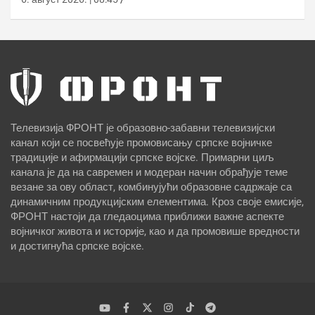
Телевизија ФРОНТ је образовно-забавни телевизијски
канал који се посвећује промовисању српске војничке
традиције и афирмацији српске војске. Примарни циљ
канала је да на савремен и модеран начин обрађује теме
везане за ову област, комбинујући образовне садржаје са
динамичним продукцијским елементима. Кроз своје емисије,
ФРОНТ настоји да гледаоцима приближи важне аспекте
војничког живота и историје, као и да промовише вредности
и достигнућа српске војске.