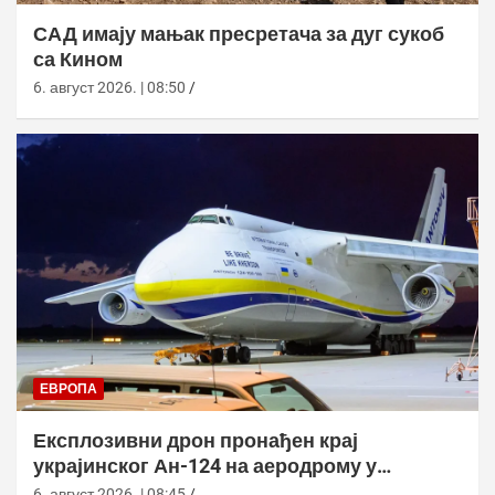
САД имају мањак пресретача за дуг сукоб
са Кином
6. август 2026. | 08:50
ЕВРОПА
Експлозивни дрон пронађен крај
украјинског Ан-124 на аеродрому у
Лајпцигу
6. август 2026. | 08:45