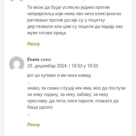
То мозе да буде успесно једино против
непријатеља који нема пво нити електронско
ратовање против русије су у поцетку
дејствовали али цим су поцели да падају као
муве готова прица
Реплy
Evans
каже:
23. децембар 2024. | 10:53 у 10:53
јел це купимо и ми неки комад
..
онако, за сваки слуцај нек има, моз да послузи
за нову годину, за неку забаву, за неку
прославу, да лети, носи пароле, плакате да
баца одозго
…
Реплy