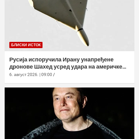
БЛИСКИ ИСТОК
Русија испоручила Ирану унапређене
дронове Шахед усред удара на америчке
базе
6. август 2026. | 09:00