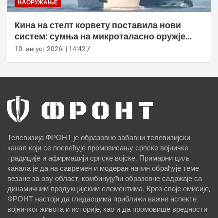
НАОРУЖАЊЕ
Кина на стелт корвету поставила нови
систем: сумња на микроталасно оружје
против дронова
10. август 2026. | 14:42
Телевизија ФРОНТ је образовно-забавни телевизијски
канал који се посвећује промовисању српске војничке
традиције и афирмацији српске војске. Примарни циљ
канала је да на савремен и модеран начин обрађује теме
везане за ову област, комбинујући образовне садржаје са
динамичним продукцијским елементима. Кроз своје емисије,
ФРОНТ настоји да гледаоцима приближи важне аспекте
војничког живота и историје, као и да промовише вредности