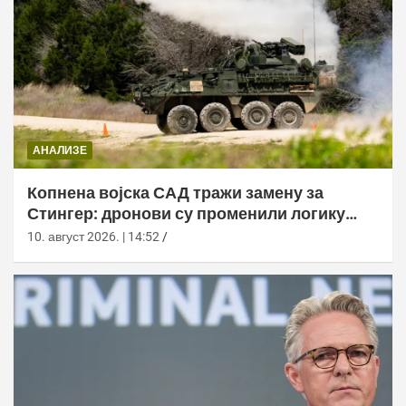
АНАЛИЗЕ
Копнена војска САД тражи замену за
Стингер: дронови су променили логику
ПВО
10. август 2026. | 14:52