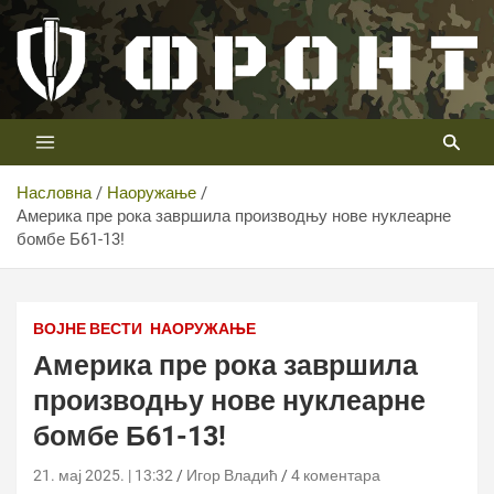
Скип
то
цонтент
Први војни канал у Србији
Телевизија ФРОНТ
Насловна
Наоружање
Америка пре рока завршила производњу нове нуклеарне
бомбе Б61-13!
Фото: NNCA
ВОЈНЕ ВЕСТИ
НАОРУЖАЊЕ
Америка пре рока завршила
производњу нове нуклеарне
бомбе Б61-13!
21. мај 2025. | 13:32
Игор Владић
4 коментара