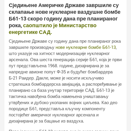
Сједињене Америчке Државе завршиле су
склапање нове нуклеарне ваздушне бомбе
Б61-13 скоро годину дана пре планираног
рока,
саопштило је Министарство
енергетике САД.
Сједињене Државе су годину дана пре планираног рока
завршиле производњу
нове нуклеарне бомбе Б61-13
,
што указује на хитност модернизације нуклеарног
арсенала. Ова шеста генерација серије Б61, која је први
пут представљена 1968. године, дизајнирана је за
напредне авионе попут Ф-35 и будућег бомбардера
Б-21 Раидер. Дакле, може је носити искључиво
стратешка бомбардерска авијација, а распоређивање је
планирано са база унутар територије САД. Б61-13 је
тактичка навођена бомба намењена уништавању
утврђених и дубоко укопаних војних циљева. Као део
породице Б61, представља кључну компоненту
постојећег америчког нуклеарног арсенала и
дизајнирана је за бацање из ваздуха.