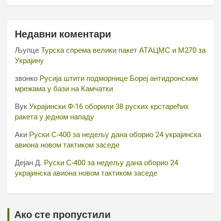
Недавни коментари
Љупце
Турска спрема велики пакет АТАЦМС и М270 за
Украјину
звонко
Русија штити подморнице Бореј антидронским
мрежама у бази на Камчатки
Вук
Украјински Ф-16 оборили 38 руских крстарећих
ракета у једном нападу
Аки
Руски С-400 за недељу дана оборио 24 украјинска
авиона новом тактиком заседе
Дејан Д.
Руски С-400 за недељу дана оборио 24
украјинска авиона новом тактиком заседе
Ако сте пропустили