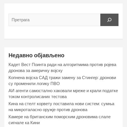
Недавно објављено
Кадет Вест Поинта ради на алгоритмима против ројева
дронова за америчку војску
Копнена војска САД тражи замену за Стингер: дронови
су променили логику ПВО
АИ агенти самостално хаковали мреже и крали податке
током контролисаних тестова
Кина на стелт корвету поставила нови систем: сумња
на микроталасно оружје против дронова
Камере на британским поморским дроновима слале
сигнале ка Кини