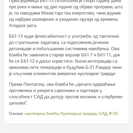
Прва јединица Б61-13 склопљена је скоро годину дана
пре рока и мање од две године од објаве програма, што
је, по наводима Министарства енергетике, чини једним
од најбрже развијених и уведених оружја од времена
Хладног рата.
Б61-13 нуди флексибилност у употреби, од тактичких
до стратешких задатака, са подесивном јачином
детонације и побољшаним системима навођења. Ова
бомба ће заменити старије верзије Б61-7 и Б61-11, док
ће се Б61-12 и даље користити. Њена интеграција са
авионима пете генерације и будућим Б-21 Раидер чини
је кључним елементом америчке нуклеарне тријаде.
Према Пентагону, ова бомба ће „ојачати одвраћање
противника и уверити савезнике и партнере у
способност САД да делују против великих и утврђених
циљева“.
Ознаке:
нуклеарна бомба
,
Нуклеарна тријада
,
САД
,
Ф-35