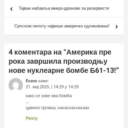
Кретање
Тајван набавља микро-дронове за резервисте
чланка
Српском пилоту највише америчко одликовање!
4 коментара на “
Америка пре
рока завршила производњу
нове нуклеарне бомбе Б61-13!
”
Evans
каже:
21. мај 2025. | 14:29 у 14:29
како се зове ова бомба
…
црвено трговка, хахаххаххахаах
Реплy