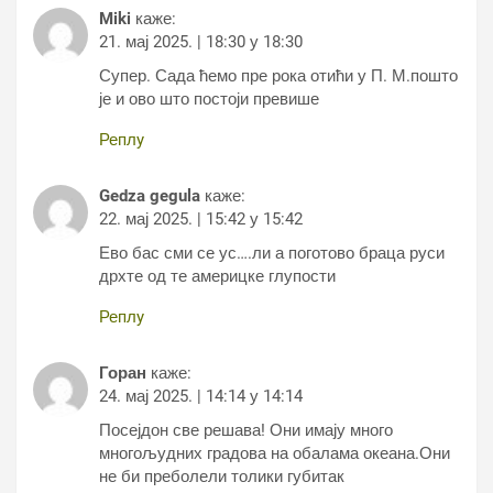
Miki
каже:
21. мај 2025. | 18:30 у 18:30
Супер. Сада ћемо пре рока отићи у П. М.пошто
је и ово што постоји превише
Реплy
Gedza gegula
каже:
22. мај 2025. | 15:42 у 15:42
Ево бас сми се ус….ли а поготово браца руси
дрхте од те америцке глупости
Реплy
Горан
каже:
24. мај 2025. | 14:14 у 14:14
Посејдон све решава! Они имају много
многољудних градова на обалама океана.Они
не би преболели толики губитак