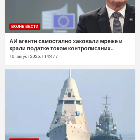
ВОЈНЕ ВЕСТИ
АИ агенти самостално хаковали мреже и
крали податке током контролисаних
тестова
10. август 2026. | 14:47