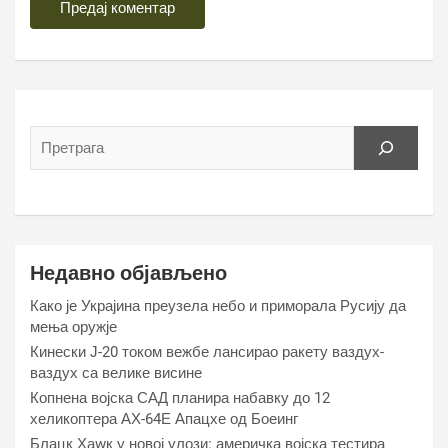
Недавно објављено
Како је Украјина преузела небо и приморала Русију да
мења оружје
Кинески Ј-20 током вежбе лансирао ракету ваздух-
ваздух са велике висине
Копнена војска САД планира набавку до 12
хеликоптера АХ-64Е Апацхе од Боеинг
Блацк Хаwк у новој улози: америчка војска тестира