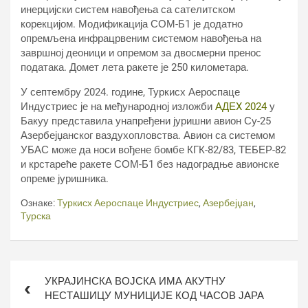
инерцијски систем навођења са сателитском
корекцијом. Модификација СОМ-Б1 је додатно
опремљена инфрацрвеним системом навођења на
завршној деоници и опремом за двосмерни пренос
података. Домет лета ракете је 250 километара.
У септембру 2024. године, Туркисх Аероспаце
Индустриес је на међународној изложби
АДЕX 2024
у
Бакуу представила унапређени јуришни авион Су-25
Азербејџанског ваздухопловства. Авион са системом
УБАС може да носи вођене бомбе КГК-82/83, ТЕБЕР-82
и крстареће ракете СОМ-Б1 без надоградње авионске
опреме јуришника.
Ознаке:
Туркисх Аероспаце Индустриес
,
Азербејџан
,
Турска
Кретање
УКРАЈИНСКА ВОЈСКА ИМА АКУТНУ
чланка
НЕСТАШИЦУ МУНИЦИЈЕ КОД ЧАСОВ ЈАРА