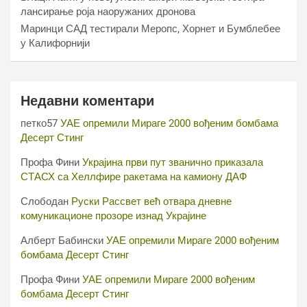
лансирање роја наоружаних дронова
Маринци САД тестирали Меропс, Хорнет и Бумблебее
у Калифорнији
Недавни коментари
петко57
УАЕ опремили Мираге 2000 вођеним бомбама
Десерт Стинг
Профа Фини
Украјина први пут званично приказала
СТАСХ са Хеллфире ракетама на камиону ДАФ
Слободан
Руски Рассвет већ отвара дневне
комуникационе прозоре изнад Украјине
Алберт Бабински
УАЕ опремили Мираге 2000 вођеним
бомбама Десерт Стинг
Профа Фини
УАЕ опремили Мираге 2000 вођеним
бомбама Десерт Стинг