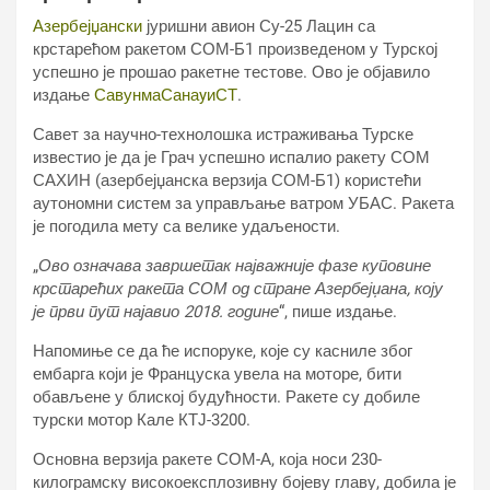
Азербејџански
јуришни авион Су-25 Лацин са
крстарећом ракетом СОМ-Б1 произведеном у Турској
успешно је прошао ракетне тестове. Ово је објавило
издање
СавунмаСанаyиСТ
.
Савет за научно-технолошка истраживања Турске
известио је да је Грач успешно испалио ракету СОМ
САХИН (азербејџанска верзија СОМ-Б1) користећи
аутономни систем за управљање ватром УБАС. Ракета
је погодила мету са велике удаљености.
„
Ово означава завршетак најважније фазе куповине
крстарећих ракета СОМ од стране Азербејџана, коју
је први пут најавио 2018. године
“, пише издање.
Напомиње се да ће испоруке, које су касниле због
ембарга који је Француска увела на моторе, бити
обављене у блиској будућности. Ракете су добиле
турски мотор Кале КТЈ-3200.
Основна верзија ракете СОМ-А, која носи 230-
килограмску високоексплозивну бојеву главу, добила је