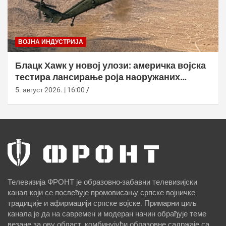
ВОЈНА ИНДУСТРИЈА
Блацк Хаwк у новој улози: америчка војска
тестира лансирање роја наоружаних
дронова
5. август 2026. | 16:00
Телевизија ФРОНТ је образовно-забавни телевизијски
канал који се посвећује промовисању српске војничке
традиције и афирмацији српске војске. Примарни циљ
канала је да на савремен и модеран начин обрађује теме
везане за ову област, комбинујући образовне садржаје са