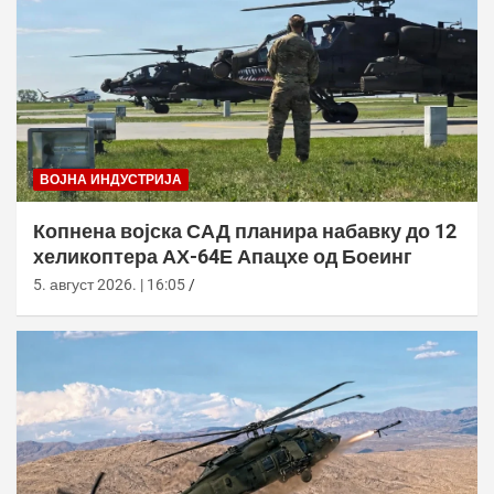
ВОЈНА ИНДУСТРИЈА
Копнена војска САД планира набавку до 12
хеликоптера АХ-64Е Апацхе од Боеинг
5. август 2026. | 16:05