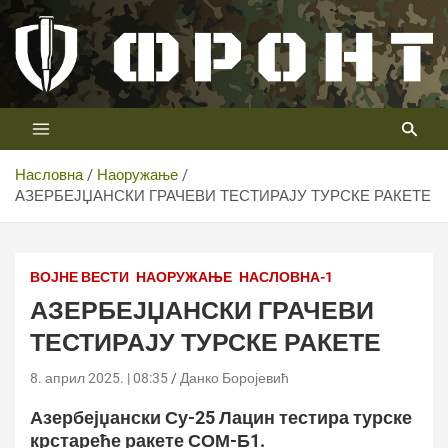
Скип
то
цонтент
Први војни канал у Србији
Телевизија ФРОНТ
Насловна
Наоружање
АЗЕРБЕЈЏАНСКИ ГРАЧЕВИ ТЕСТИРАЈУ ТУРСКЕ РАКЕТЕ
© Ministry of Defense of Azerbaijan/Azərbaycan
Respublikası Müdafiə Nazirliyi
ВОЈНЕ ВЕСТИ
НАОРУЖАЊЕ
НАСЛОВНА-1
АЗЕРБЕЈЏАНСКИ ГРАЧЕВИ
ТЕСТИРАЈУ ТУРСКЕ РАКЕТЕ
8. април 2025. | 08:35
Данко Боројевић
Азербејџански Су-25 Лацин тестира турске
крстареће ракете СОМ-Б1.