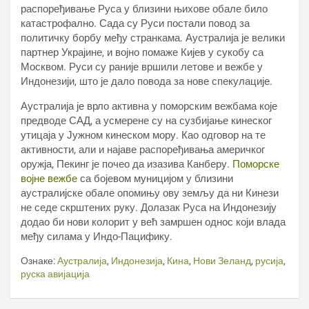
распоређивање Руса у близини њихове обале било
катастрофално. Сада су Руси постали повод за
политичку борбу међу странкама. Аустралија је велики
партнер Украјине, и војно помаже Кијев у сукобу са
Москвом. Руси су раније вршили летове и вежбе у
Индонезији, што је дало повода за нове спекулације.
Аустралија је врло активна у поморским вежбама које
предводе САД, а усмерене су на сузбијање кинеског
утицаја у Јужном кинеском мору. Као одговор на те
активности, али и најаве распоређивања америчког
оружја, Пекинг је почео да изазива Канберу.
Поморске
војне вежбе
са бојевом муницијом у близини
аустралијске обале опомињу ову земљу да ни Кинези
не седе скрштених руку. Долазак Руса на Индонезију
додао би нови колорит у већ замршен однос који влада
међу силама у Индо-Пацифику.
Ознаке:
Аустралија
,
Индонезија
,
Кина
,
Нови Зеланд
,
русија
,
руска авијација