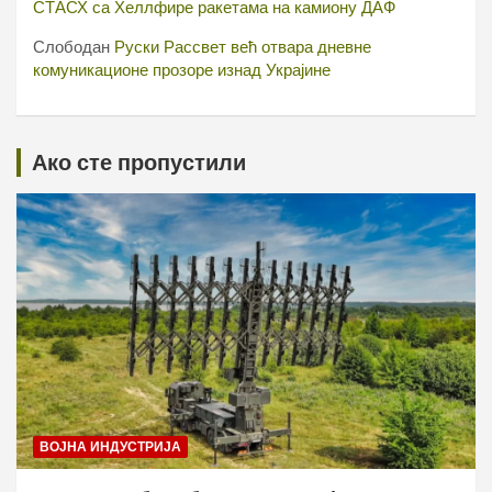
СТАСХ са Хеллфире ракетама на камиону ДАФ
Слободан
Руски Рассвет већ отвара дневне
комуникационе прозоре изнад Украјине
Ако сте пропустили
ВОЈНА ИНДУСТРИЈА