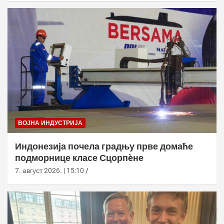
ВОЈНА ИНДУСТРИЈА
Индонезија почела градњу прве домаће
подморнице класе Сцорпèне
7. август 2026. | 15:10