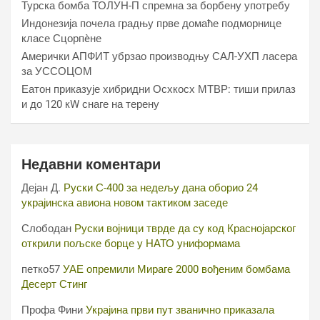
Турска бомба ТОЛУН-П спремна за борбену употребу
Индонезија почела градњу прве домаће подморнице
класе Сцорпèне
Амерички АПФИТ убрзао производњу САЛ-УХП ласера
за УССОЦОМ
Еатон приказује хибридни Осхкосх МТВР: тиши прилаз
и до 120 кW снаге на терену
Недавни коментари
Дејан Д.
Руски С-400 за недељу дана оборио 24
украјинска авиона новом тактиком заседе
Слободан
Руски војници тврде да су код Краснојарског
открили пољске борце у НАТО униформама
петко57
УАЕ опремили Мираге 2000 вођеним бомбама
Десерт Стинг
Профа Фини
Украјина први пут званично приказала