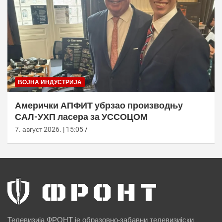
ВОЈНА ИНДУСТРИЈА
Амерички АПФИТ убрзао производњу
САЛ-УХП ласера за УССОЦОМ
7. август 2026. | 15:05
Телевизија ФРОНТ је образовно-забавни телевизијски