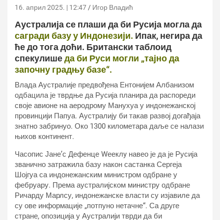
16. април 2025. | 12:47
Игор Владић
Аустралија се плаши да би Русија могла да
сагради базу у Индонезији.
Ипак, негира да
ће до тога доћи. Британски таблоид
спекулише
да би Руси могли „тајно да
започну градњу базе“.
Влада Аустралије предвођена Ентонијем Албанизом
одбацила је тврдње да Русија планира да распореди
своје авионе на аеродрому Манухуа у индонежанској
провинцији Папуа. Аустралију би такав развој догађаја
знатно забринуо. Око 1300 километара даље се налази
њихов континент.
Часопис Јане’с Дефенце Wееклy навео је да је Русија
званично затражила базу након састанка Сергеја
Шојгуа са индонежанским министром одбране у
фебруару. Према аустралијском министру одбране
Ричарду Марлсу, индонежанске власти су изјавиле да
су ове информације „потпуно нетачне“. Са друге
стране, опозиција у Аустралији тврди да би