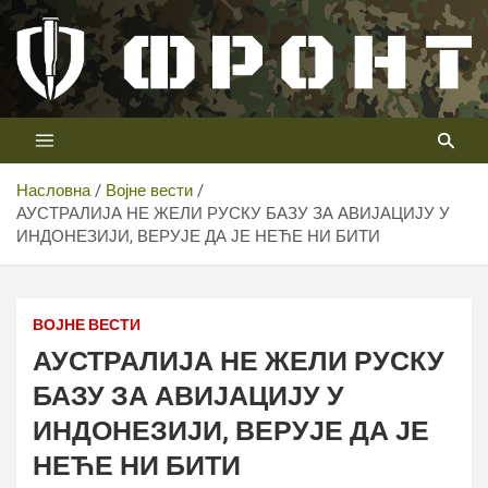
Скип
то
цонтент
Први војни канал у Србији
Телевизија ФРОНТ
Насловна
Војне вести
АУСТРАЛИЈА НЕ ЖЕЛИ РУСКУ БАЗУ ЗА АВИЈАЦИЈУ У
ИНДОНЕЗИЈИ, ВЕРУЈЕ ДА ЈЕ НЕЋЕ НИ БИТИ
ВОЈНЕ ВЕСТИ
АУСТРАЛИЈА НЕ ЖЕЛИ РУСКУ
БАЗУ ЗА АВИЈАЦИЈУ У
ИНДОНЕЗИЈИ, ВЕРУЈЕ ДА ЈЕ
НЕЋЕ НИ БИТИ