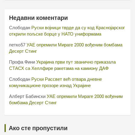
Недавни коментари
Слободан
Руски војници тврде да су код Краснојарског
открили пољске борце у НАТО униформама
петко57
УАЕ опремили Мираге 2000 вођеним бомбама
Десерт Стинг
Профа Фини
Украјина први пут званично приказала
СТАСХ са Хеллфире ракетама на камиону ДАФ
Слободан
Руски Рассвет већ отвара дневне
комуникационе прозоре изнад Украјине
Алберт Бабински
УАЕ опремили Мираге 2000 вођеним
бомбама Десерт Стинг
Ако сте пропустили