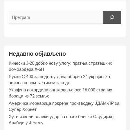
Недавно објављено
Кинески Ј-20 добио нову улогу: пратња стратешких
бомбардера Х-6Н
Руски С-400 за недељу дана оборио 24 украјинска
авиона новом тактиком заседе
Украјина потврдила ангажовање око 16.000 страних
бораца из 72 земље
Америчка морнарица покреће производњу ЈДАМ-ЛР за
Супер Хорнет
Хути извели велики удар на снаге блиске Саудијској
Арабији у Јемену