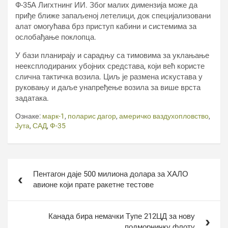
Ф-35А Лигхтнинг ИИ. Због малих димензија може да
приђе ближе запаљеној летелици, док специјализовани
алат омогућава брз приступ кабини и системима за
ослобађање поклопца.
У бази планирају и сарадњу са тимовима за уклањање
неексплодираних убојних средстава, који већ користе
слична тактичка возила. Циљ је размена искустава у
руковању и даље унапређење возила за више врста
задатака.
Ознаке:
марк-1
,
поларис дагор
,
америчко ваздухопловство
,
Јута
,
САД
,
Ф-35
Кретање
Пентагон даје 500 милиона долара за ХАЛО
чланка
авионе који прате ракетне тестове
Канада бира немачки Тyпе 212ЦД за нову
подморничку флоту