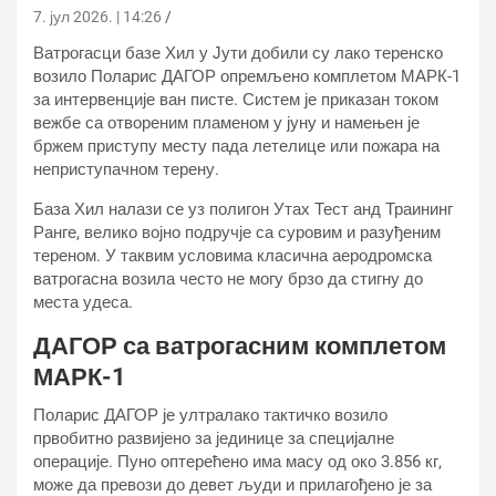
7. јул 2026. | 14:26
Ватрогасци базе Хил у Јути добили су лако теренско
возило Поларис ДАГОР опремљено комплетом МАРК-1
за интервенције ван писте. Систем је приказан током
вежбе са отвореним пламеном у јуну и намењен је
бржем приступу месту пада летелице или пожара на
неприступачном терену.
База Хил налази се уз полигон Утах Тест анд Траининг
Ранге, велико војно подручје са суровим и разуђеним
тереном. У таквим условима класична аеродромска
ватрогасна возила често не могу брзо да стигну до
места удеса.
ДАГОР са ватрогасним комплетом
МАРК-1
Поларис ДАГОР је ултралако тактичко возило
првобитно развијено за јединице за специјалне
операције. Пуно оптерећено има масу од око 3.856 кг,
може да превози до девет људи и прилагођено је за