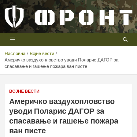
Скип
то
цонтент
Први војни канал у Србији
Телевизија ФРОНТ
Насловна
Војне вести
Америчко ваздухопловство уводи Поларис ДАГОР за
спасавање и гашење пожара ван писте
Америчко ваздухопловство уводи Поларис ДАГОР за
спасавање и гашење пожара ван писте
ВОЈНЕ ВЕСТИ
Америчко ваздухопловство
уводи Поларис ДАГОР за
спасавање и гашење пожара
ван писте