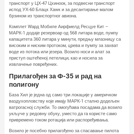
транспорт у ЦХ-47 Цхиноок, за подвесни транспорт
испод УХ-60 Блацк Хаwк и за десантирање малом
брзином из транспортног авиона.
Комплет Wард Мобиле Аирфиелд Ресцуе Кит –
МАРК-1 додаје резервоар од 568 литара воде, пумпу
капацитета 360 литара у минути, предњу млазницу са
високим и ниским протоком, црева и пумпу за захват
воде из потока или језера. Возило носи и алат за
приступ оштећеној летелици, као и носила за
извлачење повређених.
Прилагођен за Ф-35 и рад на
полигону
База Хил је једна од само три локације у америчком
ваздухопловству које имају МАРК-1 стално додељен
ватрогасној служби. То омогућава посадама да возило
укључе у редовну обуку, уместо да га користе само
привремено током ротација или распоређивања.
Возило је посебно прилагођено за спасавање пилота