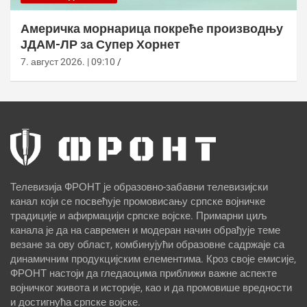
Америчка морнарица покреће производњу
ЈДАМ-ЛР за Супер Хорнет
7. август 2026. | 09:10
Телевизија ФРОНТ је образовно-забавни телевизијски
канал који се посвећује промовисању српске војничке
традиције и афирмацији српске војске. Примарни циљ
канала је да на савремен и модеран начин обрађује теме
везане за ову област, комбинујући образовне садржаје са
динамичним продукцијским елементима. Кроз своје емисије,
ФРОНТ настоји да гледаоцима приближи важне аспекте
војничког живота и историје, као и да промовише вредности
и достигнућа српске војске.