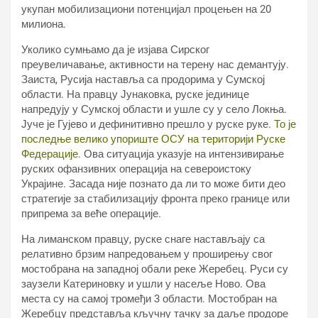
укупан мобилизациони потенцијал процењен на 20
милиона.
Уколико сумњамо да је изјава Сирског
преувеличавање, активности на терену нас демантују.
Заиста, Русија наставља са продорима у Сумској
области. На правцу Јунаковка, руске јединице
напредују у Сумској области и ушле су у село Локња.
Јуче је Гујево и дефинитивно прешло у руске руке.
То је
последње велико упориште ОСУ на територији Руске
Федерације.
Ова ситуација указује на интензивирање
руских офанзивних операција на североистоку
Украјине. Засада није познато да ли то може бити део
стратегије за стабилизацију фронта преко границе или
припрема за веће операције.
На лиманском правцу, руске снаге настављају са
релативно брзим напредовањем у проширењу свог
мостобрана на западној обали реке Жеребец. Руси су
заузели Катериновку и ушли у насеље Ново. Ова
места су на самој тромеђи 3 области. Мостобран на
Жеребцу представља кључну тачку за даље продоре