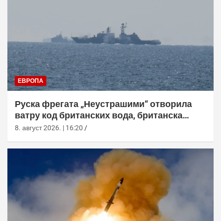
ЕВРОПА
Руска фрегата „Неустрашими“ отворила
ватру код британских вода, британска
морнарица појачала праћење
8. август 2026. | 16:20