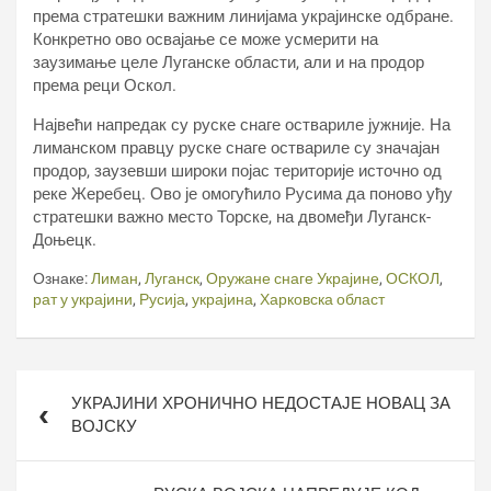
према стратешки важним линијама украјинске одбране.
Конкретно ово освајање се може усмерити на
заузимање целе Луганске области, али и на продор
према реци Оскол.
Највећи напредак су руске снаге оствариле јужније. На
лиманском правцу руске снаге оствариле су значајан
продор, заузевши широки појас територије источно од
реке Жеребец. Ово је омогућило Русима да поново уђу
стратешки важно место Торске, на двомеђи Луганск-
Доњецк.
Ознаке:
Лиман
,
Луганск
,
Оружане снаге Украјине
,
ОСКОЛ
,
рат у украјини
,
Русија
,
украјина
,
Харковска област
Кретање
УКРАЈИНИ ХРОНИЧНО НЕДОСТАЈЕ НОВАЦ ЗА
чланка
ВОЈСКУ