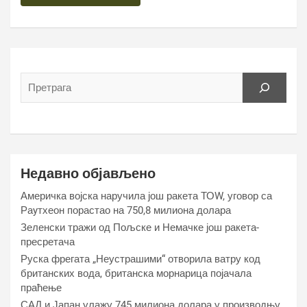
Недавно објављено
Америчка војска наручила још ракета ТОW, уговор са
Раyтхеон порастао на 750,8 милиона долара
Зеленски тражи од Пољске и Немачке још ракета-
пресретача
Руска фрегата „Неустрашими“ отворила ватру код
британских вода, британска морнарица појачала
праћење
САД и Јапан улажу 745 милиона долара у производњу