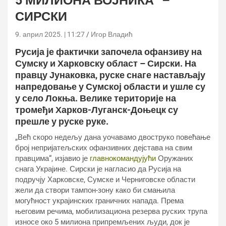
5 МИЛИОНА ВОЈНИКА“ –
СИРСКИ
9. април 2025. | 11:27
Игор Владић
Русија је фактички започела офанзиву на
Сумску и Харковску област – Сирски. На
правцу Јунаковка, руске снаге настављају
напредовање у Сумској области и ушле су
у село Локња. Велике територије на
тромеђи Харков-Луганск-Доњецк су
прешле у руске руке.
„Већ скоро недељу дана уочавамо двоструко повећање
број непријатељских офанзивних дејстава на свим
правцима“, изјавио је
главнокомандујући
Оружаних
снага Украјине. Сирски је нагласио да Русија на
подручју Харковске, Сумске и Черниговске области
жели да створи тампон-зону како би смањила
могућност украјинских граничних напада. Према
његовим речима, мобилизациона резерва руских трупа
износе око 5 милиона припремљених људи, док је