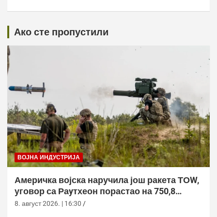
Ако сте пропустили
ВОЈНА ИНДУСТРИЈА
Америчка војска наручила још ракета ТОW,
уговор са Раyтхеон порастао на 750,8
милиона долара
8. август 2026. | 16:30