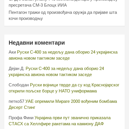
пресретача СМ-3 Блоцк ИИА
Пентагон тражи од произвођача оружја да пријаве шта
кочи производњу
Недавни коментари
Аки
Руски С-400 за недељу дана оборио 24 украјинска
авиона новом тактиком заседе
Дејан Д.
Руски С-400 за недељу дана оборио 24
украјинска авиона новом тактиком заседе
Слободан
Руски војници тврде да су код Краснојарског
открили пољске борце у НАТО униформама
петко57
УАЕ опремили Мираге 2000 вођеним бомбама
Десерт Стинг
Профа Фини
Украјина први пут званично приказала
СТАСХ са Хеллфире ракетама на камиону ДАФ