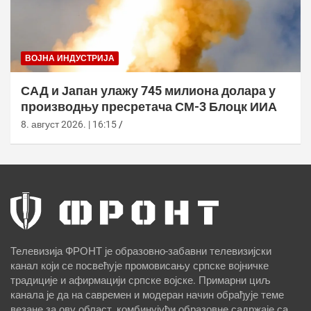
ВОЈНА ИНДУСТРИЈА
САД и Јапан улажу 745 милиона долара у
производњу пресретача СМ-3 Блоцк ИИА
8. август 2026. | 16:15
Телевизија ФРОНТ је образовно-забавни телевизијски
канал који се посвећује промовисању српске војничке
традиције и афирмацији српске војске. Примарни циљ
канала је да на савремен и модеран начин обрађује теме
везане за ову област, комбинујући образовне садржаје са