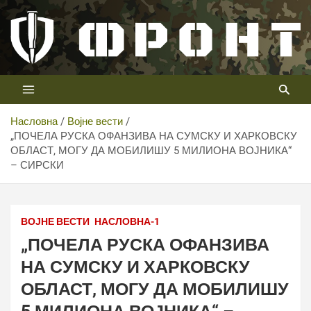
Скип
то
цонтент
Први војни канал у Србији
Телевизија ФРОНТ
Насловна
Војне вести
„ПОЧЕЛА РУСКА ОФАНЗИВА НА СУМСКУ И ХАРКОВСКУ
ОБЛАСТ, МОГУ ДА МОБИЛИШУ 5 МИЛИОНА ВОЈНИКА“
– СИРСКИ
ВОЈНЕ ВЕСТИ
НАСЛОВНА-1
„ПОЧЕЛА РУСКА ОФАНЗИВА
НА СУМСКУ И ХАРКОВСКУ
ОБЛАСТ, МОГУ ДА МОБИЛИШУ