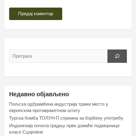
Недавно објављено
Пољска одбрамбена индустрија тражи место у
европском противракетном штиту
Турска бомба ТОЛУН-П спремна за борбену употребу
Индонезија почела градњу прве домаће подморнице
класе Сцорпèне