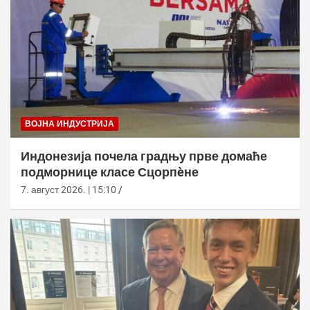
ВОЈНА ИНДУСТРИЈА
Индонезија почела градњу прве домаће
подморнице класе Сцорпèне
7. август 2026. | 15:10