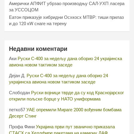
Амерички АПФИТ убрзао производњу САЛ-УХП ласера
за УССОЦОМ
Еатон приказује хибридни Осхкосх МТВР: тиши прилаз
и до 120 кW снаге на терену
Недавни коментари
Аки
Руски С-400 за недељу дана оборио 24 украјинска
авиона новом тактиком заседе
Дејан Д.
Руски С-400 за недељу дана оборио 24
украјинска авиона новом тактиком заседе
Слободан
Руски војници тврде да су код Краснојарског
открили пољске борце у НАТО униформама
петко57
УАЕ опремили Мираге 2000 вођеним бомбама
Десерт Стинг
Профа Фини
Украјина први пут званично приказала
СТАСХ са Хеллфире ракетама на камиону ДАФ