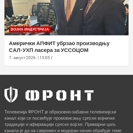
ВОЈНА ИНДУСТРИЈА
Амерички АПФИТ убрзао производњу
САЛ-УХП ласера за УССОЦОМ
7. август 2026. | 15:05
Телевизија ФРОНТ је образовно-забавни телевизијски
канал који се посвећује промовисању српске војничке
традиције и афирмацији српске војске. Примарни циљ
канала је да на савремен и модеран начин обрађује теме