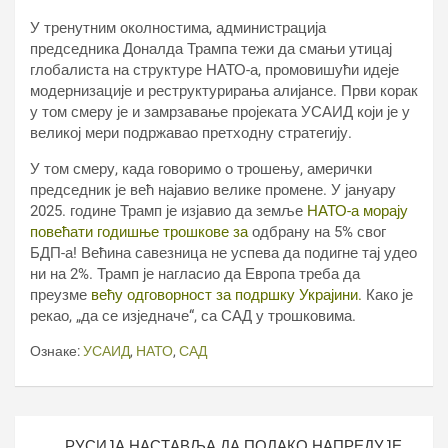
У тренутним околностима, администрација
председника Доналда Трампа тежи да смањи утицај
глобалиста на структуре НАТО-а, промовишући идеје
модернизације и реструктурирања алијансе. Први корак
у том смеру је и замрзавање пројеката УСАИД који је у
великој мери подржавао претходну стратегију.
У том смеру, када говоримо о трошењу, амерички
председник је већ најавио велике промене. У јануару
2025. године Трамп је изјавио да земље
НАТО-а морају
повећати годишње трошкове за
одбрану на 5% свог
БДП-а! Већина савезница не успева да подигне тај удео
ни на 2%. Трамп је нагласио да Европа треба да
преузме
већу одговорност за подршку Украјини.
Како је
рекао, „да се изједначе“, са САД у трошковима.
Ознаке:
УСАИД
,
НАТО
,
САД
Кретање
РУСИЈА НАСТАВЉА ДА ПОЛАКО НАПРЕДУЈЕ