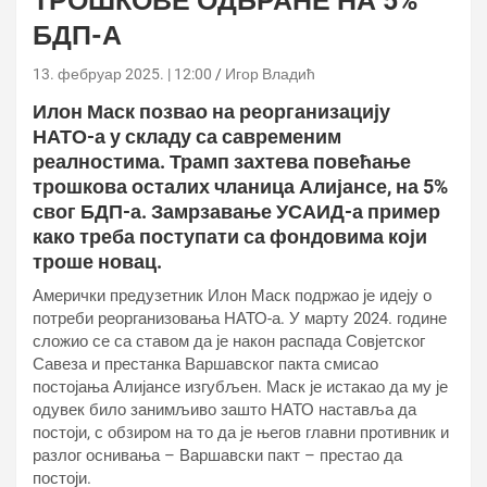
ТРОШКОВЕ ОДБРАНЕ НА 5%
БДП-А
13. фебруар 2025. | 12:00
Игор Владић
Илон Маск позвао на реорганизацију
НАТО-а у складу са савременим
реалностима. Трамп захтева повећање
трошкова осталих чланица Алијансе, на 5%
свог БДП-а. Замрзавање УСАИД-а пример
како треба поступати са фондовима који
троше новац.
Амерички предузетник Илон Маск подржао је идеју о
потреби реорганизовања НАТО-а. У марту 2024. године
сложио се са ставом да је након распада Совјетског
Савеза и престанка Варшавског пакта смисао
постојања Алијансе изгубљен. Маск је истакао да му је
одувек било занимљиво зашто НАТО наставља да
постоји, с обзиром на то да је његов главни противник и
разлог оснивања – Варшавски пакт – престао да
постоји.