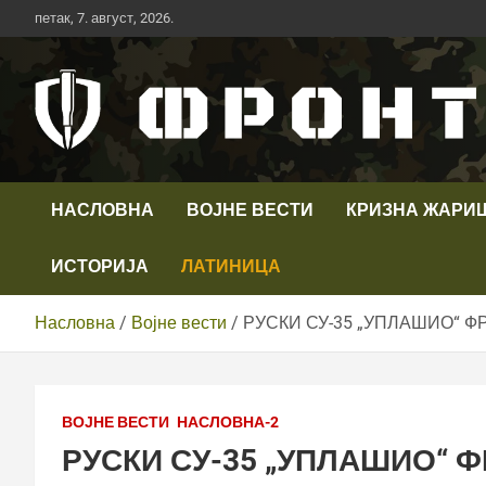
Скип
петак, 7. август, 2026.
то
цонтент
Први војни канал у Србији
Телевизија ФРОНТ
НАСЛОВНА
ВОЈНЕ ВЕСТИ
КРИЗНА ЖАРИ
ИСТОРИЈА
ЛАТИНИЦА
Насловна
Војне вести
РУСКИ СУ-35 „УПЛАШИО“ Ф
ВОЈНЕ ВЕСТИ
НАСЛОВНА-2
РУСКИ СУ-35 „УПЛАШИО“ 