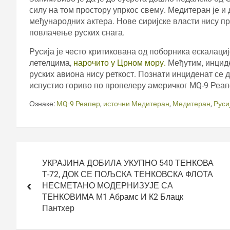
силу на том простору упркос свему. Медитеран је и
међународних актера. Нове сиријске власти нису пр
повлачење руских снага.
Русија је често критикована од поборника ескалаци
летелцима,
нарочито у Црном мору.
Међутим, инциде
руских авиона нису реткост. Познати инциденат се д
испустио гориво по пропелеру америчког МQ-9 Реапе
Ознаке:
МQ-9 Реапер
,
источни Медитеран
,
Медитеран
,
Руси
Кретање
чланка
УКРАЈИНА ДОБИЛА УКУПНО 540 ТЕНКОВА
Т-72, ДОК СЕ ПОЉСКА ТЕНКОВСКА ФЛОТА
НЕСМЕТАНО МОДЕРНИЗУЈЕ СА
ТЕНКОВИМА М1 Абрамс И К2 Блацк
Пантхер