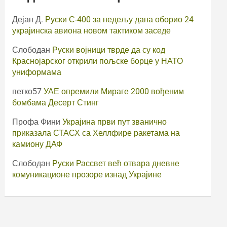
Дејан Д.
Руски С-400 за недељу дана оборио 24
украјинска авиона новом тактиком заседе
Слободан
Руски војници тврде да су код
Краснојарског открили пољске борце у НАТО
униформама
петко57
УАЕ опремили Мираге 2000 вођеним
бомбама Десерт Стинг
Профа Фини
Украјина први пут званично
приказала СТАСХ са Хеллфире ракетама на
камиону ДАФ
Слободан
Руски Рассвет већ отвара дневне
комуникационе прозоре изнад Украјине