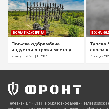
ВОЈНА ИНДУСТРИЈА
ВОЈНА ИН
Пољска одбрамбена
Турска 
индустрија тражи место у
спремна
европском противракетном
употреб
7. август 2026. | 15:20
7. август 202
штиту
Телевизија ФРОНТ је образовно-забавни телевизијски к
промовисању српске војничке традиције и афирмацији 