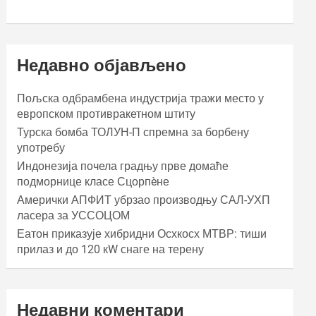
Недавно објављено
Пољска одбрамбена индустрија тражи место у
европском противракетном штиту
Турска бомба ТОЛУН-П спремна за борбену
употребу
Индонезија почела градњу прве домаће
подморнице класе Сцорпèне
Амерички АПФИТ убрзао производњу САЛ-УХП
ласера за УССОЦОМ
Еатон приказује хибридни Осхкосх МТВР: тиши
прилаз и до 120 кW снаге на терену
Недавни коментари