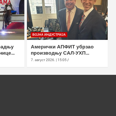
ВОЈНА ИНДУСТРИЈА
радњу
Амерички АПФИТ убрзао
нице
производњу САЛ-УХП
ласера за УССОЦОМ
7. август 2026. | 15:05