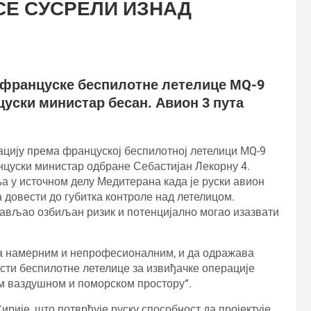
 СЕ СУСРЕЛИ ИЗНАД
д француске беспилотне летелице МQ-9
уски министар бесан. Авион 3 пута
ацију према француској беспилотној летелици МQ-9
анцуски министар одбране Себастијан Лекорну 4.
а у источном делу Медитерана када је руски авион
 довести до губитка контроле над летелицом.
тављао озбиљан ризик и потенцијално могао изазвати
ра намерним и непрофесионалним, и да одражава
сти беспилотне летелице за извиђачке операције
м ваздушном и поморском простору“.
рије, што потврђује руску способност да пројектује