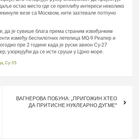
 даље остао место где се преплићу интереси неколико
екинуле везе са Москвом, нити захтевале потпуно
је, да је сувише блага према страним извиђачким
нти између беспилотних летелица МQ-9 Реапер и
огодио пре 2 године када је руски авион Су-27
р, узоркујући да се исти сруши у Црно море.
ја
,
Су-35
ВАГНЕРОВА ПОБУНА: „ПРИГОЖИН ХТЕО
ДА ПРИТИСНЕ НУКЛЕАРНО ДУГМЕ“