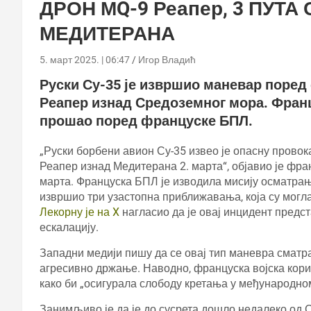
ДРОН МQ-9 Реапер, 3 ПУТА
МЕДИТЕРАНА
5. март 2025. | 06:47
Игор Владић
Руски Су-35 је извршио маневар поре
Реапер изнад Средоземног мора. Франц
прошао поред француске БПЛ.
„Руски борбени авион Су-35 извео је опасну провок
Реапер изнад Медитерана 2. марта“, објавио је фр
марта. Француска БПЛ је изводила мисију осматрањ
извршио три узастопна приближавања, која су могла
Лекорну је на X
нагласио да је овај инцидент предс
ескалацију.
Западни медији пишу да се овај тип маневра смат
агресивно држање. Наводно, француска војска кори
како би „осигурала слободу кретања у међународно
Занимљиво је да је до сусрета дошло недалеко од Си