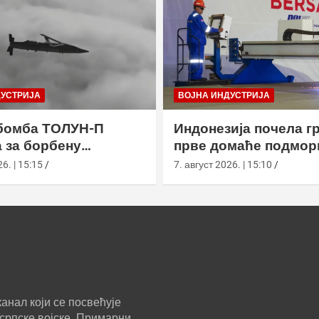
ДУСТРИЈА
ВОЈНА ИНДУСТРИЈА
бомба ТОЛУН-П
Индонезија почела г
 за борбену
прве домаће подмор
у
класе Сцорпèне
6. | 15:15
7. август 2026. | 15:10
анал који се посвећује
српске војске. Примарни