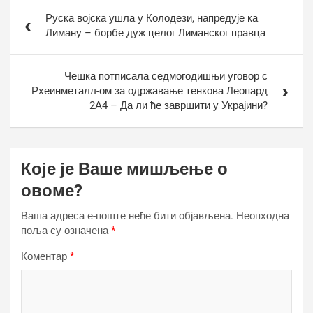
Кретање
Руска војска ушла у Колодези, напредује ка
чланка
Лиману – борбе дуж целог Лиманског правца
Чешка потписала седмогодишњи уговор с
Рхеинметалл-ом за одржавање тенкова Леопард
2А4 – Да ли ће завршити у Украјини?
Које је Ваше мишљење о
овоме?
Ваша адреса е-поште неће бити објављена.
Неопходна
поља су означена
*
Коментар
*