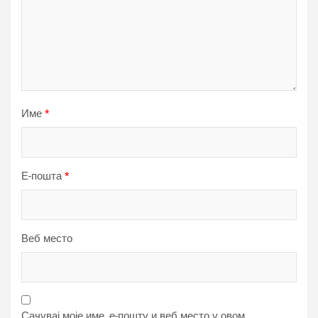
Име
*
Е-пошта
*
Веб место
Сачувај моје име, е-пошту и веб место у овом