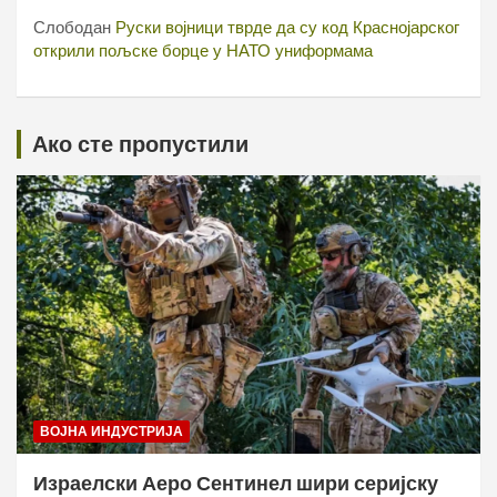
Слободан
Руски војници тврде да су код Краснојарског
открили пољске борце у НАТО униформама
Ако сте пропустили
ВОЈНА ИНДУСТРИЈА
Израелски Аеро Сентинел шири серијску