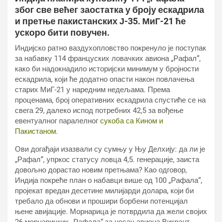
због све већег заостатка у броју ескадрила
и претње пакистанских Ј-35. МиГ-21 ће
ускоро бити повучен.
Индијско ратно ваздухопловство покренуло је поступак
за набавку 114 француских ловачких авиона „Рафал“,
како би надокнадило историјски минимум у бројности
ескадрила, који ће додатно опасти након повлачења
старих МиГ-21 у наредним недељама. Према
проценама, број оперативних ескадрила спустиће се на
свега 29, далеко испод потребних 42,5 за вођење
евентуалног паралелног
сукоба са Кином и
Пакистаном.
Ови догађаји изазвали су сумњу у Њу Делхију: да ли је
„Рафал“, упркос статусу ловца 4,5. генерације, заиста
довољно дорастао новим претњама? Као одговор,
Индија покреће план о набавци више од 100 „Рафала“,
пројекат вредан десетине милијарди долара, који би
требало да обнови и прошири борбени потенцијал
њене авијације. Морнарица је потврдила да жели својих