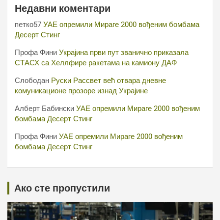
Недавни коментари
петко57
УАЕ опремили Мираге 2000 вођеним бомбама
Десерт Стинг
Профа Фини
Украјина први пут званично приказала
СТАСХ са Хеллфире ракетама на камиону ДАФ
Слободан
Руски Рассвет већ отвара дневне
комуникационе прозоре изнад Украјине
Алберт Бабински
УАЕ опремили Мираге 2000 вођеним
бомбама Десерт Стинг
Профа Фини
УАЕ опремили Мираге 2000 вођеним
бомбама Десерт Стинг
Ако сте пропустили