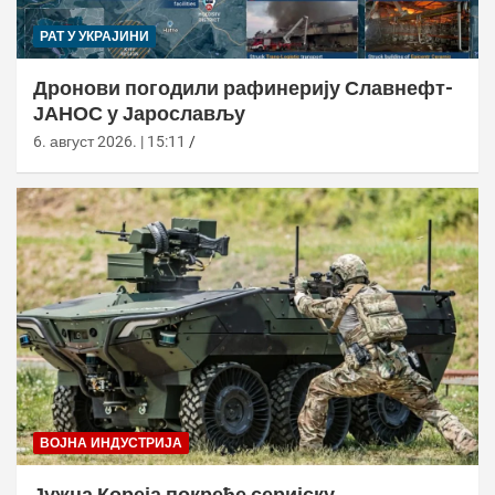
РАТ У УКРАЈИНИ
Дронови погодили рафинерију Славнефт-
ЈАНОС у Јарослављу
6. август 2026. | 15:11
ВОЈНА ИНДУСТРИЈА
Јужна Кореја покреће серијску