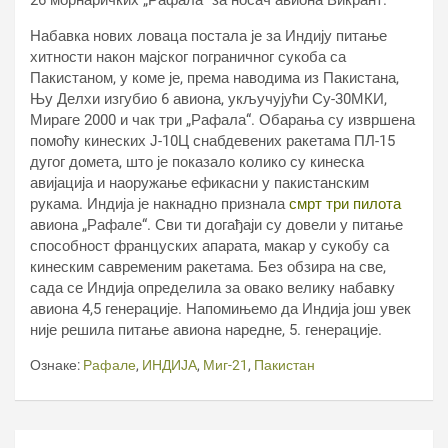
26 морнаричких „Рафала“ за носач авиона Викрант.
Набавка нових ловаца постала је за Индију питање
хитности након мајског пограничног сукоба са
Пакистаном, у коме је, према наводима из Пакистана,
Њу Делхи изгубио 6 авиона, укључујући Су-30МКИ,
Мираге 2000 и чак три „Рафала“. Обарања су извршена
помоћу кинеских Ј-10Ц снабдевених ракетама ПЛ-15
дугог домета, што је показало колико су кинеска
авијација и наоружање ефикасни у пакистанским
рукама. Индија је накнадно признала
смрт три пилота
авиона „Рафале“. Сви ти догађаји су довели у питање
способност француских апарата, макар у сукобу са
кинеским савременим ракетама. Без обзира на све,
сада се Индија определила за овако велику набавку
авиона 4,5 генерације. Напомињемо да Индија још увек
није решила питање авиона наредне, 5. генерације.
Ознаке:
Рафале
,
ИНДИЈА
,
Миг-21
,
Пакистан
Кретање