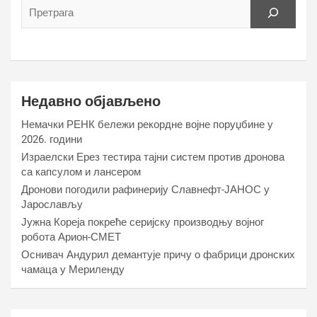
Недавно објављено
Немачки РЕНК бележи рекордне војне поруџбине у
2026. години
Израелски Ерез тестира тајни систем против дронова
са капсулом и лансером
Дронови погодили рафинерију Славнефт-ЈАНОС у
Јарослављу
Јужна Кореја покреће серијску производњу војног
робота Арион-СМЕТ
Оснивач Андурил демантује причу о фабрици дронских
чамаца у Мериленду