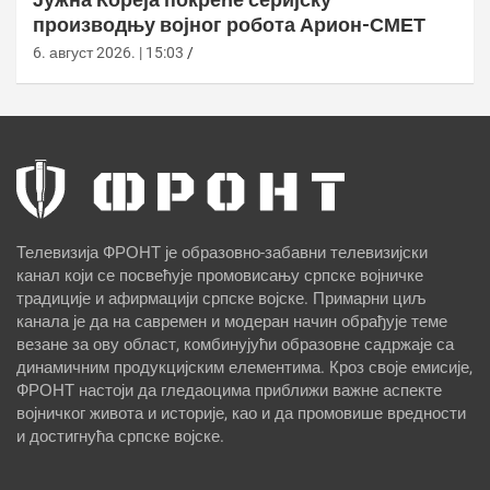
производњу војног робота Арион-СМЕТ
6. август 2026. | 15:03
Телевизија ФРОНТ је образовно-забавни телевизијски
канал који се посвећује промовисању српске војничке
традиције и афирмацији српске војске. Примарни циљ
канала је да на савремен и модеран начин обрађује теме
везане за ову област, комбинујући образовне садржаје са
динамичним продукцијским елементима. Кроз своје емисије,
ФРОНТ настоји да гледаоцима приближи важне аспекте
војничког живота и историје, као и да промовише вредности
и достигнућа српске војске.