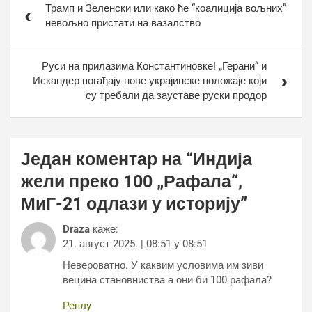
Трамп и Зеленски или како ће “коалиција вољних”
чланка
невољно пристати на вазалство
Руси на прилазима Константиновке! „Герани“ и
Искандер погађају нове украјинске положаје који
су требали да зауставе руски продор
Један коментар на “
Индија
жели преко 100 „Рафала“,
МиГ-21 одлази у историју
”
Draza
каже:
21. август 2025. | 08:51 у 08:51
Невероватно. У каквим условима им зиви
вецина становниства а они би 100 рафала?
Реплy