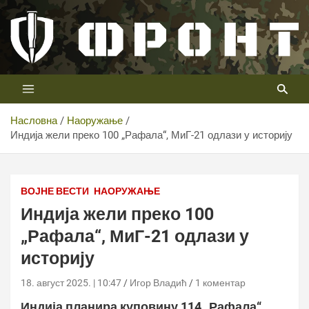
Скип
то
цонтент
Први војни канал у Србији
Телевизија ФРОНТ
Насловна
Наоружање
Индија жели преко 100 „Рафала“, МиГ-21 одлази у историју
Фото: ТВ Фронт
ВОЈНЕ ВЕСТИ
НАОРУЖАЊЕ
Индија жели преко 100
„Рафала“, МиГ-21 одлази у
историју
18. август 2025. | 10:47
Игор Владић
1 коментар
Индија планира куповину 114 „Рафала“