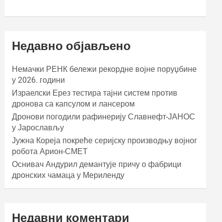
Недавно објављено
Немачки РЕНК бележи рекордне војне поруџбине
у 2026. години
Израелски Ерез тестира тајни систем против
дронова са капсулом и лансером
Дронови погодили рафинерију Славнефт-ЈАНОС
у Јарослављу
Јужна Кореја покреће серијску производњу војног
робота Арион-СМЕТ
Оснивач Андурил демантује причу о фабрици
дронских чамаца у Мериленду
Недавни коментари