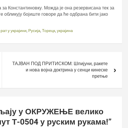
 за Константиновку. Можда је она резервисана тек за
ге обликују бојиште говоре да ће одбрана бити јако
,
рат у украјини
,
Русија
,
Торецк
,
украјина
ТАЈВАН ПОД ПРИТИСКОМ: Шпијуни, ракете
и нова војна доктрина у сенци кинеске
претње
вљају у ОКРУЖЕЊЕ велико
ут Т-0504 у руским рукама!
”