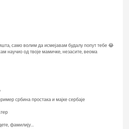
ишта, само волим да исмејавам будалу попут тебе 😂
ам научио од твоје мамичке, незасите, веома
6
пример србина простака и мајке сербаје
атер
, дете, фамилију…