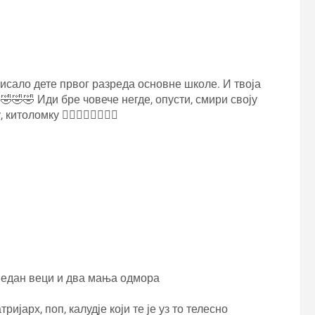
писало дете првог разреда основне школе. И твоја
🤣🤣 Иди бре човече негде, опусти, смири своју
толомку 👌🏼👈🏼😂😂😂😂
о један веци и два мања одмора
ијарх, поп, калудје који те је уз то телесно