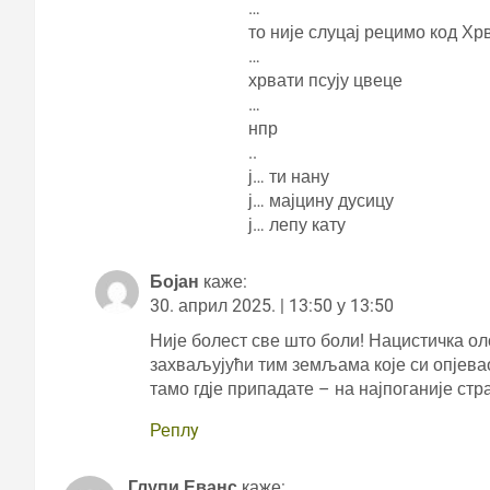
…
то није слуцај рецимо код Хр
…
хрвати псују цвеце
…
нпр
..
ј… ти нану
ј… мајцину дусицу
ј… лепу кату
Бојан
каже:
30. април 2025. | 13:50 у 13:50
Није болест све што боли! Нацистичка ол
захваљујући тим земљама које си опјевао
тамо гдје припадате – на најпоганије стр
Реплy
Глупи Еванс
каже: