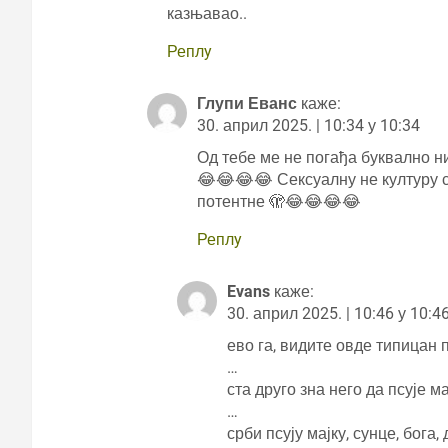
казњавао..
Реплy
Глупи Еванс
каже:
30. април 2025. | 10:34 у 10:34
Од тебе ме не погађа буквално н
😂😂😂😂 Сексуалну не културу с
потентне 🫣😂😂😂😂
Реплy
Evans
каже:
30. април 2025. | 10:46 у 10:4
ево га, видите овде типицан 
…
ста друго зна него да псује м
…
срби псују мајку, сунце, бога