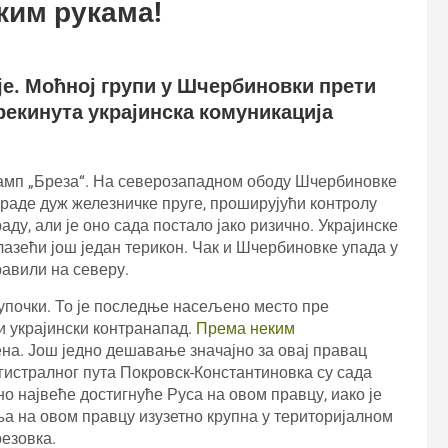
ским рукама!
је. Моћној групи у Шчербиновки прети
екинута украјинска комуникација
 камп „Бреза“. На северозападном ободу Шчербиновке
зграде дуж железничке пруге, проширујући контролу
ду, али је оно сада постало јако ризично. Украјинске
лазећи још један терикон. Чак и Шчербиновке упада у
равили на северу.
тупочки. То је последње насељено место пре
и украјински контранапад.
Према неким
на. Још једно дешавање значајно за овај правац
агистралног пута Покровск-Константиновка су сада
о највеће достигнуће Руса на овом правцу, иако је
ања на овом правцу изузетно крупна у територијалном
резовка.