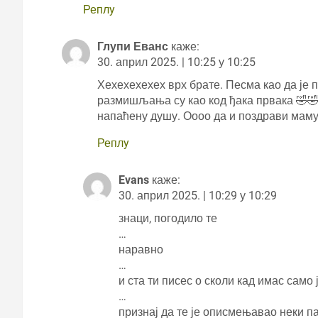
Реплy
Глупи Еванс
каже:
30. април 2025. | 10:25 у 10:25
Хехехехехех врх брате. Песма као да је 
размишљања су као код ђака првака 🤣🤣
напаћену душу. Оооо да и поздрави маму, ки
Реплy
Evans
каже:
30. април 2025. | 10:29 у 10:29
знаци, погодило те
…
наравно
…
и ста ти писес о сколи кад имас сам
…
признај да те је описмењавао неки патр