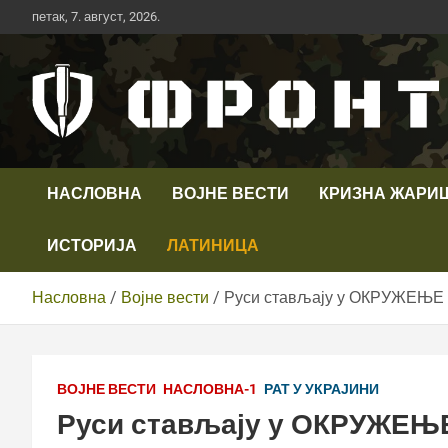
Скип
петак, 7. август, 2026.
то
цонтент
Први војни канал у Србији
Телевизија ФРОНТ
НАСЛОВНА
ВОЈНЕ ВЕСТИ
КРИЗНА ЖАРИ
ИСТОРИЈА
ЛАТИНИЦА
Насловна
Војне вести
Руси стављају у ОКРУЖЕЊЕ ве
ВОЈНЕ ВЕСТИ
НАСЛОВНА-1
РАТ У УКРАЈИНИ
Руси стављају у ОКРУЖЕЊЕ