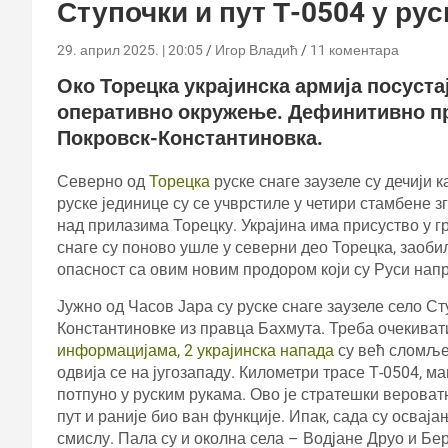
Ступочки и пут Т-0504 у ру
29. април 2025. | 20:05
Игор Владић
11 коментара
Око Торецка украјинска армија посуста
оперативно окружење. Дефинитивно пр
Покровск-Константиновка.
Северно од
Торецка
руске снаге заузеле су дечији
руске јединице су се учврстиле у четири стамбене 
над прилазима Торецку. Украјина има присуство у гра
снаге су поново ушле у северни део Торецка, заоби
опасност са овим новим продором који су Руси нап
Јужно од Часов Јара су руске снаге заузеле село С
Константиновке из правца Бахмута. Треба очекиват
информацијама, 2 украјинска напада
су већ сломље
одвија се на југозападу. Километри трасе Т-0504, м
потпуно у руским рукама. Ово је стратешки вероватн
пут и раније био ван функције. Ипак, сада су освај
смислу. Пала су и околна села – Водјане Друо и Бе