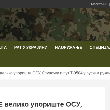
Маркетинг
ШТА
РАТ У УКРАЈИНИ
НАОРУЖАЊЕ
СПЕЦИЈА
лико упориште ОСУ, Ступочки и пут Т-0504 у руским рука
 велико упориште ОСУ,