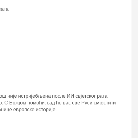
вата
ош није истријебљена после ИИ свјетског рата
. С Божјом помоћи, сад ће вас све Руси смјестити
анице европске историје.