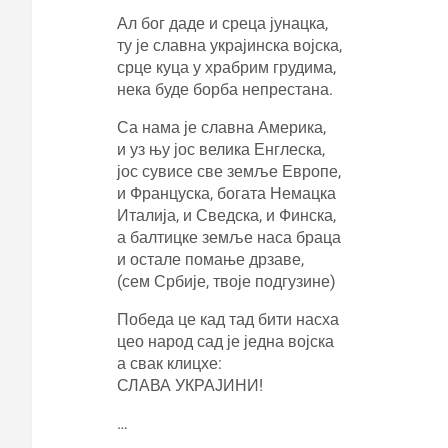
Ал бог даде и среца јунацка,
ту је славна украјинска војска,
срце куца у храбрим грудима,
нека буде борба непрестана.
Са нама је славна Америка,
и уз њу јос велика Енглеска,
јос сувисе све земље Европе,
и Француска, богата Немацка
Италија, и Сведска, и Финска,
а балтицке земље наса браца
и остале помање дрзаве,
(сем Србије, твоје подгузине)
Победа це кад тад бити насха
цео народ сад је једна војска
а свак клицхе:
СЛАВА УКРАЈИНИ!
…