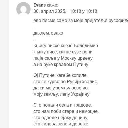
Evans
каже:
30. април 2025. | 10:18 у 10:18
ево песме само за моје пријатеље русофил
..
даклем, овако
…
Књигу писхе кнезе Володимир
књигу писе, ситне сузе рони
па је саље у Москву црвену
а на руке крвавом Путину
Ој Путине, кагебе копиле,
сто се курво по Русији хвалис,
да си моју земљу освојио,
моју земљу, лепу Украјину
Сто попали села и градове,
сто нам поби старе и немоцне,
сто одведе нејаку децицу,
сто силова зене и девојке.