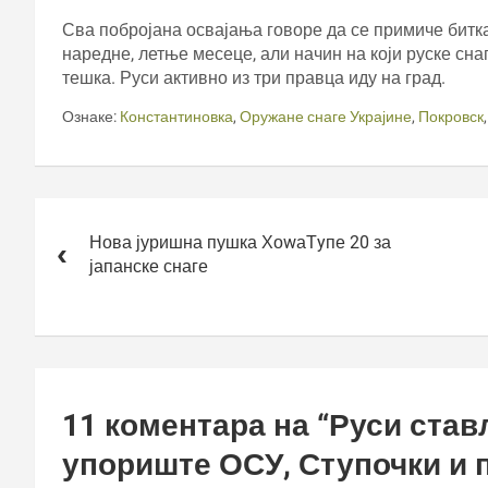
Сва побројана освајања говоре да се примиче битка
наредне, летње месеце, али начин на који руске сна
тешка. Руси активно из три правца иду на град.
Ознаке:
Константиновка
,
Оружане снаге Украјине
,
Покровск
Кретање
чланка
Нова јуришна пушка ХоwаТyпе 20 за
јапанске снаге
11 коментара на “
Руси ста
упориште ОСУ, Ступочки и п