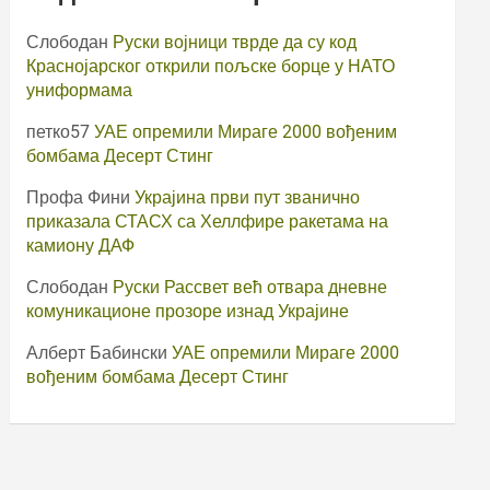
Слободан
Руски војници тврде да су код
Краснојарског открили пољске борце у НАТО
униформама
петко57
УАЕ опремили Мираге 2000 вођеним
бомбама Десерт Стинг
Профа Фини
Украјина први пут званично
приказала СТАСХ са Хеллфире ракетама на
камиону ДАФ
Слободан
Руски Рассвет већ отвара дневне
комуникационе прозоре изнад Украјине
Алберт Бабински
УАЕ опремили Мираге 2000
вођеним бомбама Десерт Стинг