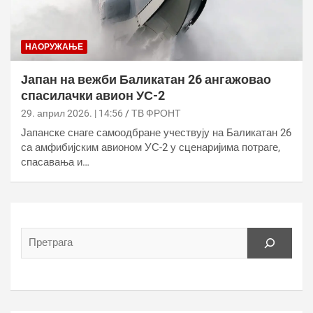
НАОРУЖАЊЕ
Јапан на вежби Баликатан 26 ангажовао
спасилачки авион УС-2
29. април 2026. | 14:56
ТВ ФРОНТ
Јапанске снаге самоодбране учествују на Баликатан 26
са амфибијским авионом УС-2 у сценаријима потраге,
спасавања и…