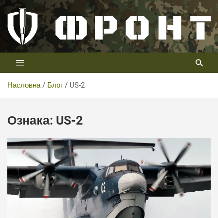
Скип
то
цонтент
Први војни канал у Србији
Телевизија ФРОНТ
Насловна
Блог
US-2
Ознака:
US-2