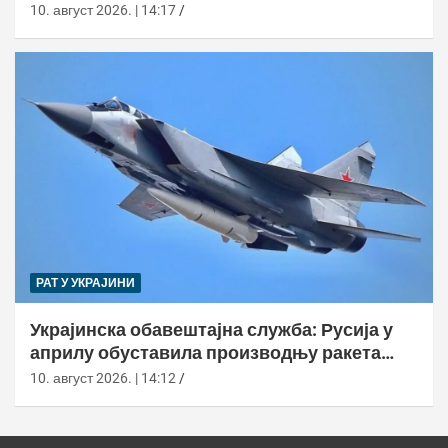
Харриер-а
10. август 2026. | 14:17
РАТ У УКРАЈИНИ
Украјинска обавештајна служба: Русија у
априлу обуставила производњу ракета
Кинзхал
10. август 2026. | 14:12