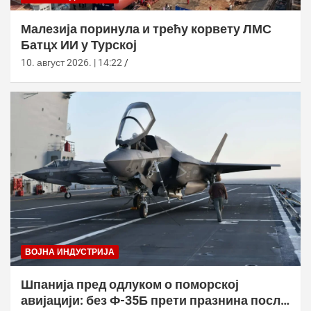
Малезија поринула и трећу корвету ЛМС
Батцх ИИ у Турској
10. август 2026. | 14:22
ВОЈНА ИНДУСТРИЈА
Шпанија пред одлуком о поморској
авијацији: без Ф-35Б прети празнина после