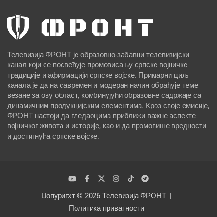
Телевизија ФРОНТ је образовно-забавни телевизијски
канал који се посвећује промовисању српске војничке
традиције и афирмацији српске војске. Примарни циљ
канала је да на савремен и модеран начин обрађује теме
везане за ову област, комбинујући образовне садржаје са
динамичним продукцијским елементима. Кроз своје емисије,
ФРОНТ настоји да гледаоцима приближи важне аспекте
војничког живота и историје, као и да промовише вредности
и достигнућа српске војске.
Цопyригхт © 2026
Телевизија ФРОНТ
Политика приватности