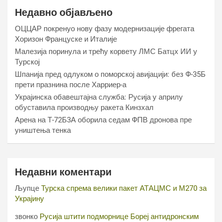
Недавно објављено
ОЦЦАР покренуо нову фазу модернизације фрегата
Хоризон Француске и Италије
Малезија поринула и трећу корвету ЛМС Батцх ИИ у
Турској
Шпанија пред одлуком о поморској авијацији: без Ф-35Б
прети празнина после Харриер-а
Украјинска обавештајна служба: Русија у априлу
обуставила производњу ракета Кинзхал
Арена на Т-72Б3А оборила седам ФПВ дронова пре
уништења тенка
Недавни коментари
Љупце
Турска спрема велики пакет АТАЦМС и М270 за
Украјину
звонко
Русија штити подморнице Бореј антидронским