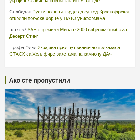
украјинска авиона новом тактиком заседе
Слободан
Руски војници тврде да су код Краснојарског
открили пољске борце у НАТО униформама
петко57
УАЕ опремили Мираге 2000 вођеним бомбама
Десерт Стинг
Профа Фини
Украјина први пут званично приказала
СТАСХ са Хеллфире ракетама на камиону ДАФ
Ако сте пропустили