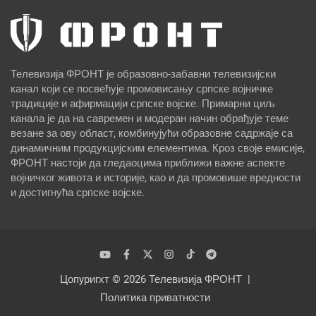
Телевизија ФРОНТ је образовно-забавни телевизијски
канал који се посвећује промовисању српске војничке
традиције и афирмацији српске војске. Примарни циљ
канала је да на савремен и модеран начин обрађује теме
везане за ову област, комбинујући образовне садржаје са
динамичним продукцијским елементима. Кроз своје емисије,
ФРОНТ настоји да гледаоцима приближи важне аспекте
војничког живота и историје, као и да промовише вредности
и достигнућа српске војске.
Цопyригхт © 2026
Телевизија ФРОНТ
Политика приватности