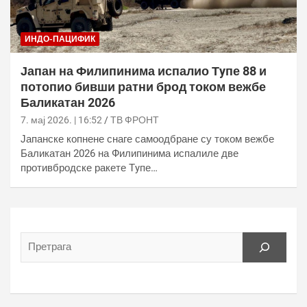
ИНДО-ПАЦИФИК
Јапан на Филипинима испалио Тyпе 88 и
потопио бивши ратни брод током вежбе
Баликатан 2026
7. мај 2026. | 16:52
ТВ ФРОНТ
Јапанске копнене снаге самоодбране су током вежбе
Баликатан 2026 на Филипинима испалиле две
противбродске ракете Тyпе…