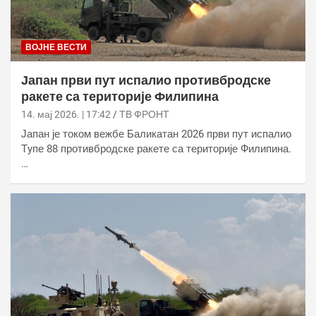
ВОЈНЕ ВЕСТИ
Јапан први пут испалио противбродске
ракете са територије Филипина
14. мај 2026. | 17:42
ТВ ФРОНТ
Јапан је током вежбе Баликатан 2026 први пут испалио
Тyпе 88 противбродске ракете са територије Филипина.
…