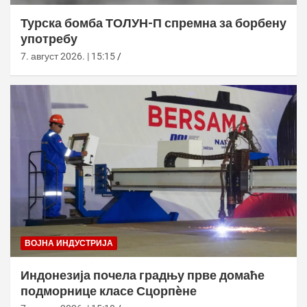
Турска бомба ТОЛУН-П спремна за борбену
употребу
7. август 2026. | 15:15
ВОЈНА ИНДУСТРИЈА
Индонезија почела градњу прве домаће
подморнице класе Сцорпèне