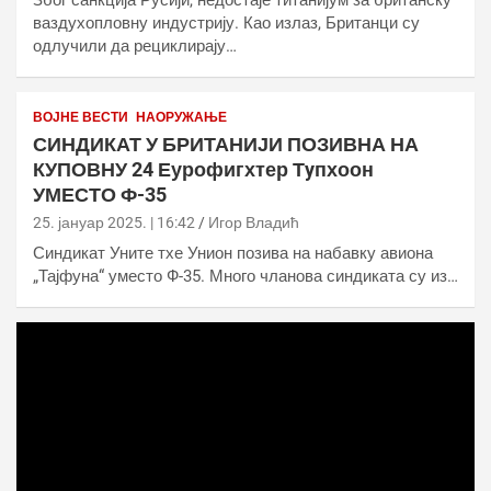
Због санкција Русији, недостаје титанијум за британску
ваздухопловну индустрију. Као излаз, Британци су
одлучили да рециклирају…
ВОЈНЕ ВЕСТИ
НАОРУЖАЊЕ
СИНДИКАТ У БРИТАНИЈИ ПОЗИВНА НА
КУПОВНУ 24 Еурофигхтер Тyпхоон
УМЕСТО Ф-35
25. јануар 2025. | 16:42
Игор Владић
Синдикат Уните тхе Унион позива на набавку авиона
„Тајфуна“ уместо Ф-35. Много чланова синдиката су из…