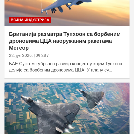
ВОЈНА ИНДУСТРИЈА
Британија разматра Тyпхоон са борбеним
дроновима ЦЦА наоружаним ракетама
Метеор
22. јул 2026. | 09:28
БАЕ Сyстемс убрзано развија концепт у којем Тyпхоон
делује са борбеним дроновима ЦЦА. У плану су…