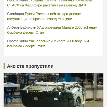
Профа Фини
Украјина први пут званично приказала
СТАСХ са Хеллфире ракетама на камиону ДАФ
Слободан
Руски Рассвет већ отвара дневне
комуникационе прозоре изнад Украјине
Алберт Бабински
УАЕ опремили Мираге 2000 вођеним
бомбама Десерт Стинг
Профа Фини
УАЕ опремили Мираге 2000 вођеним
бомбама Десерт Стинг
Ако сте пропустили