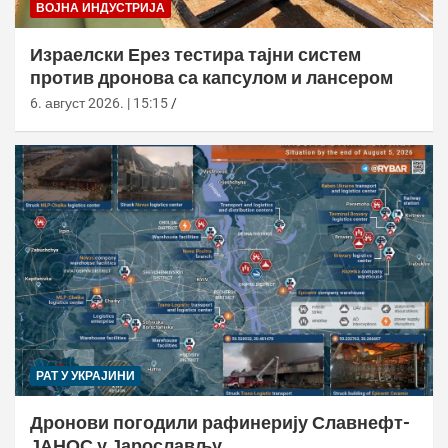
ВОЈНА ИНДУСТРИЈА
Израелски Ерез тестира тајни систем
против дронова са капсулом и лансером
6. август 2026. | 15:15
РАТ У УКРАЈИНИ
Дронови погодили рафинерију Славнефт-
ЈАНОС у Јарослављу