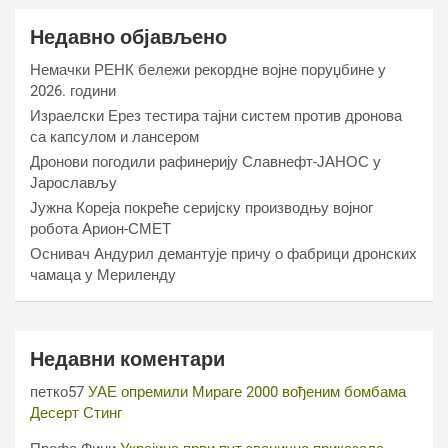
Недавно објављено
Немачки РЕНК бележи рекордне војне поруџбине у
2026. години
Израелски Ерез тестира тајни систем против дронова
са капсулом и лансером
Дронови погодили рафинерију Славнефт-ЈАНОС у
Јарослављу
Јужна Кореја покреће серијску производњу војног
робота Арион-СМЕТ
Оснивач Андурил демантује причу о фабрици дронских
чамаца у Мериленду
Недавни коментари
петко57
УАЕ опремили Мираге 2000 вођеним бомбама
Десерт Стинг