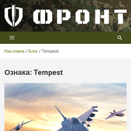
Скип
то
цонтент
Први војни канал у Србији
Телевизија ФРОНТ
Насловна
Блог
Tempest
Ознака:
Tempest