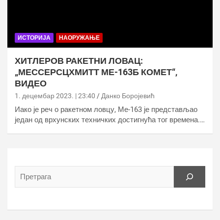
ИСТОРИЈА
НАОРУЖАЊЕ
ХИТЛЕРОВ РАКЕТНИ ЛОВАЦ:
„МЕССЕРСЦХМИТТ МЕ-163Б КОМЕТ“,
ВИДЕО
1. децембар 2023. | 23:40
Данко Боројевић
Иако је реч о ракетном ловцу, Ме-163 је представљао
један од врхунских техничких достигнућа тог времена.…