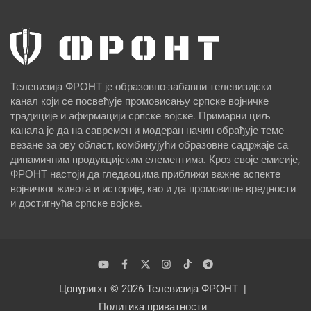
Телевизија ФРОНТ је образовно-забавни телевизијски
канал који се посвећује промовисању српске војничке
традиције и афирмацији српске војске. Примарни циљ
канала је да на савремен и модеран начин обрађује теме
везане за ову област, комбинујући образовне садржаје са
динамичним продукцијским елементима. Кроз своје емисије,
ФРОНТ настоји да гледаоцима приближи важне аспекте
војничког живота и историје, као и да промовише вредности
и достигнућа српске војске.
Цопyригхт © 2026
Телевизија ФРОНТ
Политика приватности