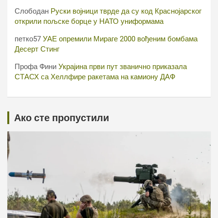
Слободан
Руски војници тврде да су код Краснојарског
открили пољске борце у НАТО униформама
петко57
УАЕ опремили Мираге 2000 вођеним бомбама
Десерт Стинг
Профа Фини
Украјина први пут званично приказала
СТАСХ са Хеллфире ракетама на камиону ДАФ
Ако сте пропустили