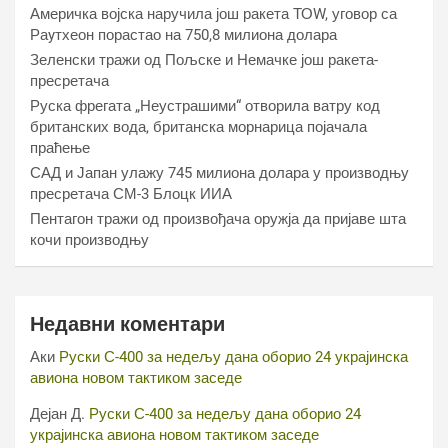
Америчка војска наручила још ракета ТОW, уговор са
Раyтхеон порастао на 750,8 милиона долара
Зеленски тражи од Пољске и Немачке још ракета-
пресретача
Руска фрегата „Неустрашими“ отворила ватру код
британских вода, британска морнарица појачала
праћење
САД и Јапан улажу 745 милиона долара у производњу
пресретача СМ-3 Блоцк ИИА
Пентагон тражи од произвођача оружја да пријаве шта
кочи производњу
Недавни коментари
Аки
Руски С-400 за недељу дана оборио 24 украјинска
авиона новом тактиком заседе
Дејан Д.
Руски С-400 за недељу дана оборио 24
украјинска авиона новом тактиком заседе