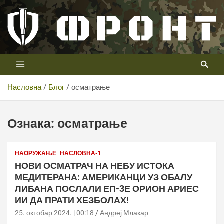
Скип
то
цонтент
Први војни канал у Србији
Телевизија ФРОНТ
Насловна
Блог
осматрање
Ознака:
осматрање
НАОРУЖАЊЕ
НАСЛОВНА-1
НОВИ ОСМАТРАЧ НА НЕБУ ИСТОКА
МЕДИТЕРАНА: АМЕРИКАНЦИ УЗ ОБАЛУ
ЛИБАНА ПОСЛАЛИ ЕП-3Е ОРИОН АРИЕС
ИИ ДА ПРАТИ ХЕЗБОЛАХ!
25. октобар 2024. | 00:18
Андреј Млакар