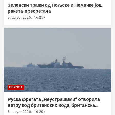
Зеленски тражи од Пољске и Немачке још
ракета-пресретача
8. август 2026. | 16:25
ЕВРОПА
Руска фрегата „Неустрашими“ отворила
ватру код британских вода, британска
морнарица појачала праћење
8. август 2026. | 16:20