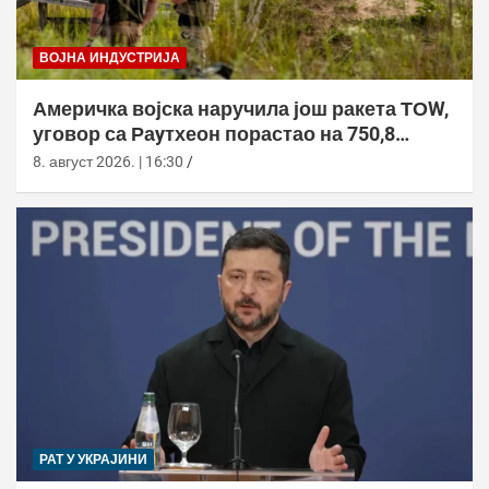
ВОЈНА ИНДУСТРИЈА
Америчка војска наручила још ракета ТОW,
уговор са Раyтхеон порастао на 750,8
милиона долара
8. август 2026. | 16:30
РАТ У УКРАЈИНИ