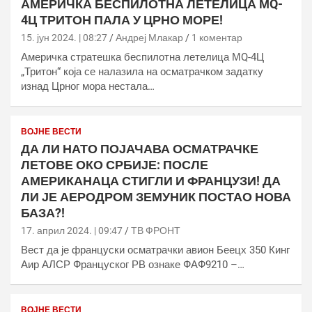
АМЕРИЧКА БЕСПИЛОТНА ЛЕТЕЛИЦА МQ-
4Ц ТРИТОН ПАЛА У ЦРНО МОРЕ!
15. јун 2024. | 08:27
Андреј Млакар
1 коментар
Америчка стратешка беспилотна летелица МQ-4Ц
„Тритон“ која се налазила на осматрачком задатку
изнад Црног мора нестала…
ВОЈНЕ ВЕСТИ
ДА ЛИ НАТО ПОЈАЧАВА ОСМАТРАЧКЕ
ЛЕТОВЕ ОКО СРБИЈЕ: ПОСЛЕ
АМЕРИКАНАЦА СТИГЛИ И ФРАНЦУЗИ! ДА
ЛИ ЈЕ АЕРОДРОМ ЗЕМУНИК ПОСТАО НОВА
БАЗА?!
17. април 2024. | 09:47
ТВ ФРОНТ
Вест да је француски осматрачки авион Беецх 350 Кинг
Аир АЛСР Француског РВ ознаке ФАФ9210 –…
ВОЈНЕ ВЕСТИ