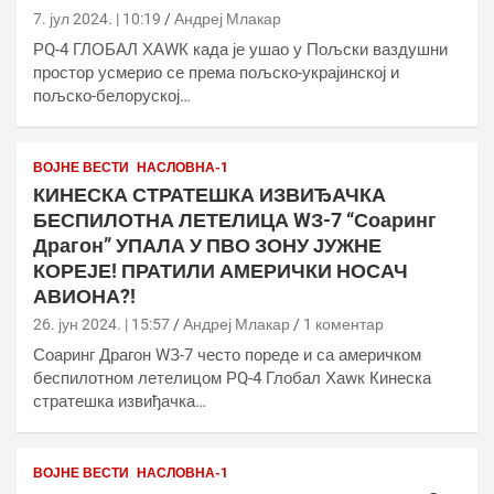
7. јул 2024. | 10:19
Андреј Млакар
РQ-4 ГЛОБАЛ ХАWК када је ушао у Пољски ваздушни
простор усмерио се према пољско-украјинској и
пољско-белоруској…
ВОЈНЕ ВЕСТИ
НАСЛОВНА-1
КИНЕСКА СТРАТЕШКА ИЗВИЂАЧКА
БЕСПИЛОТНА ЛЕТЕЛИЦА WЗ-7 “Соаринг
Драгон” УПАЛА У ПВО ЗОНУ ЈУЖНЕ
КОРЕЈЕ! ПРАТИЛИ АМЕРИЧКИ НОСАЧ
АВИОНА?!
26. јун 2024. | 15:57
Андреј Млакар
1 коментар
Соаринг Драгон WЗ-7 често пореде и са америчком
беспилотном летелицом РQ-4 Глобал Хаwк Кинеска
стратешка извиђачка…
ВОЈНЕ ВЕСТИ
НАСЛОВНА-1