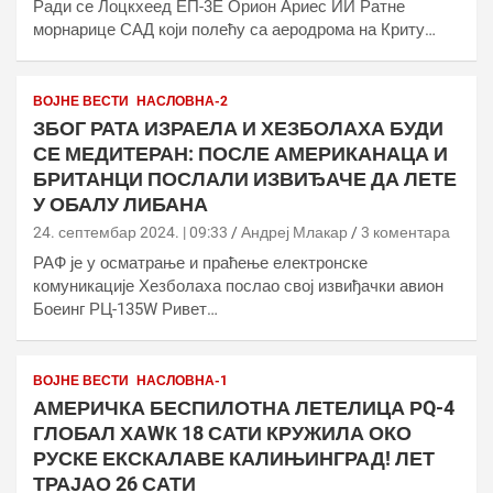
Ради се Лоцкхеед ЕП-3Е Орион Ариес ИИ Ратне
морнарице САД који полећу са аеродрома на Криту…
ВОЈНЕ ВЕСТИ
НАСЛОВНА-2
ЗБОГ РАТА ИЗРАЕЛА И ХЕЗБОЛАХА БУДИ
СЕ МЕДИТЕРАН: ПОСЛЕ АМЕРИКАНАЦА И
БРИТАНЦИ ПОСЛАЛИ ИЗВИЂАЧЕ ДА ЛЕТЕ
У ОБАЛУ ЛИБАНА
24. септембар 2024. | 09:33
Андреј Млакар
3 коментара
РАФ је у осматрање и праћење електронске
комуникације Хезболаха послао свој извиђачки авион
Боеинг РЦ-135W Ривет…
ВОЈНЕ ВЕСТИ
НАСЛОВНА-1
АМЕРИЧКА БЕСПИЛОТНА ЛЕТЕЛИЦА РQ-4
ГЛОБАЛ ХАWК 18 САТИ КРУЖИЛА ОКО
РУСКЕ ЕКСКАЛАВЕ КАЛИЊИНГРАД! ЛЕТ
ТРАЈАО 26 САТИ