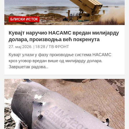
БЛИСКИ ИСТОК
Кувајт наручио НАСАМС вредан милијарду
долара, производња већ покренута
27. мај 2026. | 18:28
ТВ ФРОНТ
Кувајт улази у фазу производње система НАСАМС
кроз уговор вредан више од милијарду долара.
Завршетак радова…