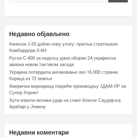
Недавно објављено
Кинески Ј-20 добио нову улогу: пратња стратешких
бомбардера Х-6Н
Руски С-400 за недељу дана оборио 24 украјинска
авиона новом тактиком заседе
Украјина потврдила ангажовање око 16.000 страних
бораца из 72 земље
Америчка морнарица покреће производњу ЈДАМ-ЛР за
Супер Хорнет
Хути извели велики удар на снаге блиске Саудијској
Арабији у Јемену
Недавни коментари