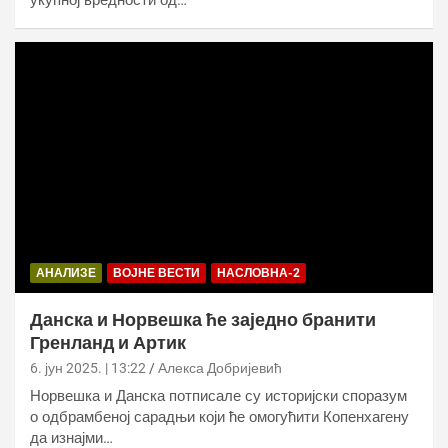
укупној вредности од…
АНАЛИЗЕ
ВОЈНЕ ВЕСТИ
НАСЛОВНА-2
Данска и Норвешка ће заједно бранити
Гренланд и Артик
6. јун 2025. | 13:22
Алекса Добријевић
Норвешка и Данска потписале су историјски споразум
о одбрамбеној сарадњи који ће омогућити Копенхагену
да изнајми…