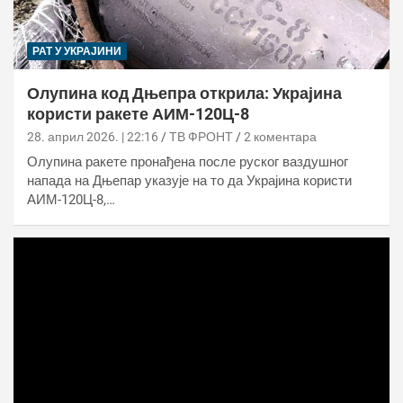
РАТ У УКРАЈИНИ
Олупина код Дњепра открила: Украјина
користи ракете АИМ-120Ц-8
28. април 2026. | 22:16
ТВ ФРОНТ
2 коментара
Олупина ракете пронађена после руског ваздушног
напада на Дњепар указује на то да Украјина користи
АИМ-120Ц-8,…