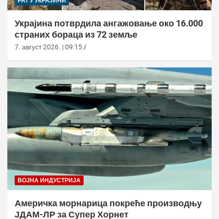
РАТ У УКРАЈИНИ
Украјина потврдила ангажовање око 16.000
страних бораца из 72 земље
7. август 2026. | 09:15
ВОЈНА ИНДУСТРИЈА
Америчка морнарица покреће производњу
ЈДАМ-ЛР за Супер Хорнет