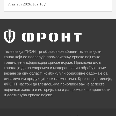
7. август 2026. | 09:10
Телевизија ФРОНТ је образовно-забавни телевизијски
канал који се посвећује промовисању српске војничке
традиције и афирмацији српске војске. Примарни циљ
канала је да на савремен и модеран начин обрађује теме
везане за ову област, комбинујући образовне садржаје са
динамичним продукцијским елементима. Кроз своје емисије,
ФРОНТ настоји да гледаоцима приближи важне аспекте
војничког живота и историје, као и да промовише вредности
и достигнућа српске војске.