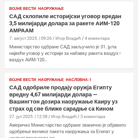
ВОЈНЕ ВЕСТИ
НАОРУЖАЊЕ
САД склопиле историјски уговор вредан
3,5 милијарди долара за ракете АИМ-120
АМРААМ
7. август 2025. | 09:26
Игор Владић
4 коментара
Министарство одбране САД закључило је 31. јула
највећи уговор у историји за набавку ракета ваздух–
ваздух АИМ-120…
ВОЈНЕ ВЕСТИ
НАОРУЖАЊЕ
НАСЛОВНА-1
САД одобриле продају оружја Египту
вредну 4,67 милијарди долара —
Вашингтон дозира наоружање Каиру уз
страх од све ближе сарадње са Кином
27. јул 2025. | 12:38
Игор Владић
3 коментара
Америчко Министарство одбране званично је објавило
одобрење великог пакета наоружања за Египат у