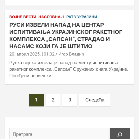
ВОЈНЕ ВЕСТИ
НАСЛОВНА-1
РАТ У УКРАЈИНИ
РУСИ ИЗВЕЛИ НАПАД НА ЦЕНТАР
ИСПИТИВАЊА УКРАЈИНСКОГ РАКЕТНОГ
КОМПЛЕКСА „САПСАН“, СТРАДАО И
НАСАМС КОЈИ ГА ЈЕ ШТИТИО
20. април 2025. | 01:32
Игор Владић
Руска војска извела је напад на месту испитивања
ракетног комплекса „Сапсан“ Оружаних снага Украјине.
Погођени норвешки…
Постс
1
2
3
Следећа
пагинатион