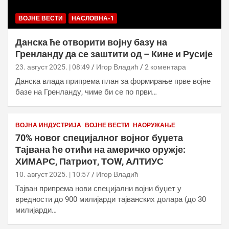
ВОЈНЕ ВЕСТИ
НАСЛОВНА-1
Данска ће отворити војну базу на
Гренланду да се заштити од – Кине и Русије
23. август 2025. | 08:49
Игор Владић
2 коментара
Данска влада припрема план за формирање прве војне
базе на Гренланду, чиме би се по први…
ВОЈНА ИНДУСТРИЈА
ВОЈНЕ ВЕСТИ
НАОРУЖАЊЕ
70% новог специјалног војног буџета
Тајвана ће отићи на америчко оружје:
ХИМАРС, Патриот, ТОW, АЛТИУС
10. август 2025. | 10:57
Игор Владић
Тајван припрема нови специјални војни буџет у
вредности до 900 милијарди тајванских долара (до 30
милијарди…