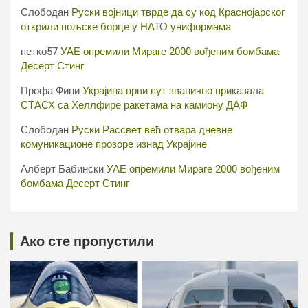
Слободан
Руски војници тврде да су код Краснојарског
открили пољске борце у НАТО униформама
петко57
УАЕ опремили Мираге 2000 вођеним бомбама
Десерт Стинг
Профа Фини
Украјина први пут званично приказала
СТАСХ са Хеллфире ракетама на камиону ДАФ
Слободан
Руски Рассвет већ отвара дневне
комуникационе прозоре изнад Украјине
Алберт Бабински
УАЕ опремили Мираге 2000 вођеним
бомбама Десерт Стинг
Ако сте пропустили