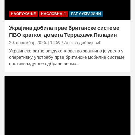
НАОРУЖАЊЕ
НАСЛОВНА-1
РАТ У УКРАЈИНИ
Украјина добила прве британске системе
ПВО кратког домета Террахаwк Паладин
20. новембар 2025. | 14:59
Алекса Добријевић
Украјинско ратно ваздухопловство званично је увело у
оперативну употребу прве британске мобилне системе
противваздушне одбране веома…