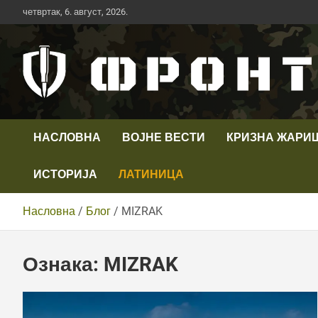
Скип
четвртак, 6. август, 2026.
то
цонтент
Први војни канал у Србији
Телевизија ФРОНТ
НАСЛОВНА
ВОЈНЕ ВЕСТИ
КРИЗНА ЖАРИ
ИСТОРИЈА
ЛАТИНИЦА
Насловна
Блог
MIZRAK
Ознака:
MIZRAK