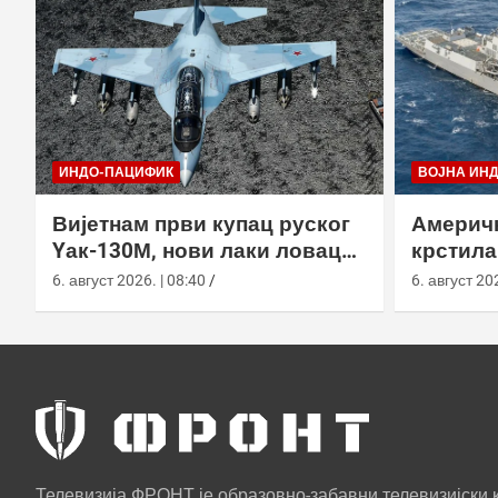
ИНДО-ПАЦИФИК
ВОЈНА ИН
Вијетнам први купац руског
Америч
Yак-130М, нови лаки ловац
крстила
улази у састав РВ
Флигхт 
6. август 2026. | 08:40
6. август 202
СПY-6
Телевизија ФРОНТ је образовно-забавни телевизијски к