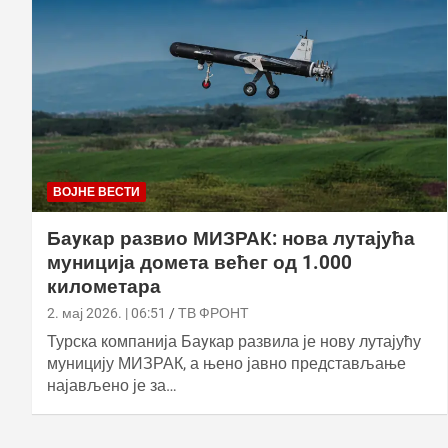
ВОЈНЕ ВЕСТИ
Баyкар развио МИЗРАК: нова лутајућа
муниција домета већег од 1.000
километара
2. мај 2026. | 06:51
ТВ ФРОНТ
Турска компанија Баyкар развила је нову лутајућу
муницију МИЗРАК, а њено јавно представљање
најављено је за…