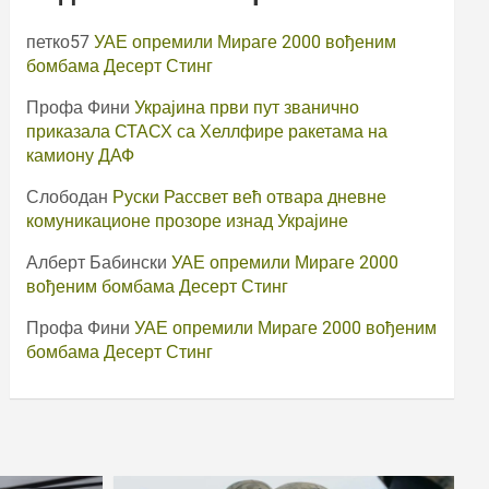
петко57
УАЕ опремили Мираге 2000 вођеним
бомбама Десерт Стинг
Профа Фини
Украјина први пут званично
приказала СТАСХ са Хеллфире ракетама на
камиону ДАФ
Слободан
Руски Рассвет већ отвара дневне
комуникационе прозоре изнад Украјине
Алберт Бабински
УАЕ опремили Мираге 2000
вођеним бомбама Десерт Стинг
Профа Фини
УАЕ опремили Мираге 2000 вођеним
бомбама Десерт Стинг