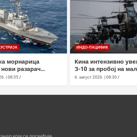
ДУСТРИЈА
ИНДО-ПАЦИФИК
ка морнарица
Кина интензивно ув
 нови разарач
З-10 за пробој на ма
ИИИ са радаром АН/
висинама
6. | 08:35
6. август 2026. | 08:30
анал који се посвећује