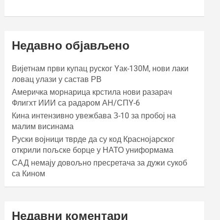
Недавно објављено
Вијетнам први купац руског Yак-130М, нови лаки
ловац улази у састав РВ
Америчка морнарица крстила нови разарач
Флигхт ИИИ са радаром АН/СПY-6
Кина интензивно увежбава З-10 за пробој на
малим висинама
Руски војници тврде да су код Краснојарског
открили пољске борце у НАТО униформама
САД немају довољно пресретача за дужи сукоб
са Кином
Недавни коментари