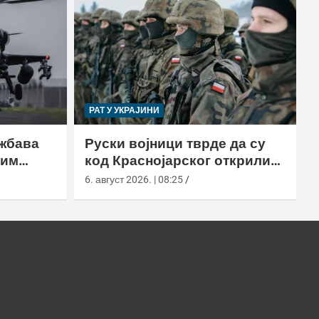
РАТ У УКРАЈИНИ
ежбава
Руски војници тврде да су
лим
код Краснојарског открили
пољске борце у НАТО
6. август 2026. | 08:25
униформама