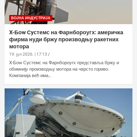
ВОЈНА ИНДУСТРИЈА
X-Боw Сyстемс на Фарнбороугх: америчка
фирма нуди бржу производњу ракетних
мотора
19. јул 2026. | 17:13
X-Боw Сyстемс на Фарнбороугх представља бржу и
обимнију производњу мотора на чврсто гориво.
Компанија већ има…