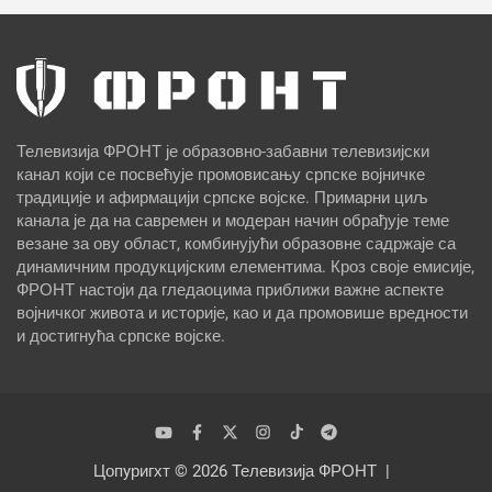
Телевизија ФРОНТ је образовно-забавни телевизијски
канал који се посвећује промовисању српске војничке
традиције и афирмацији српске војске. Примарни циљ
канала је да на савремен и модеран начин обрађује теме
везане за ову област, комбинујући образовне садржаје са
динамичним продукцијским елементима. Кроз своје емисије,
ФРОНТ настоји да гледаоцима приближи важне аспекте
војничког живота и историје, као и да промовише вредности
и достигнућа српске војске.
Цопyригхт © 2026
Телевизија ФРОНТ