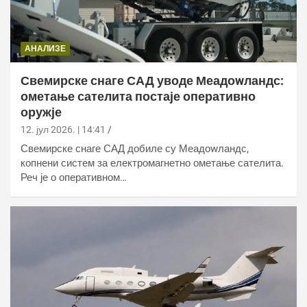
АНАЛИЗЕ
Свемирске снаге САД уводе Меадоwландс:
ометање сателита постаје оперативно
оружје
12. јул 2026. | 14:41
Свемирске снаге САД добиле су Меадоwландс,
копнени систем за електромагнетно ометање сателита.
Реч је о оперативном…