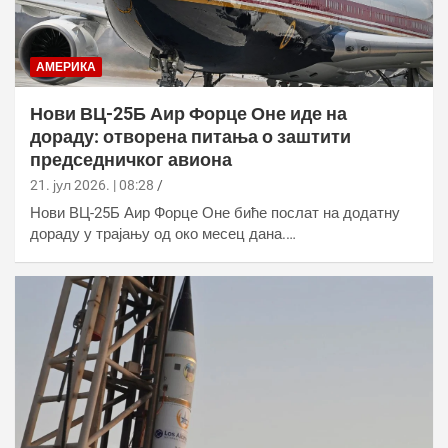
АМЕРИКА
Нови ВЦ-25Б Аир Форце Оне иде на
дораду: отворена питања о заштити
председничког авиона
21. јул 2026. | 08:28
Нови ВЦ-25Б Аир Форце Оне биће послат на додатну
дораду у трајању од око месец дана.…