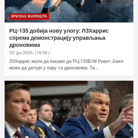
КРИЗНА ЖАРИШТА
РЦ-135 добија нову улогу: Л3Харрис
спрема демонстрацију управљања
дроновима
20. јун 2026. | 10:50
Л3Харрис жели да покаже да РЦ-135В/W Ривет Јоинт
може да делује у пару са дроновима. Та…