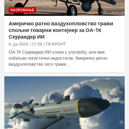
НАОРУЖАЊЕ
Америчко ратно ваздухопловство тражи
спољни товарни контејнер за ОА-1К
Скyраидер ИИ
6. јун 2026. | 21:59
ТВ ФРОНТ
ОА-1К Скyраидер ИИ улази у употребу, али има
озбиљан логистички недостатак. Америчко ратно
ваздухопловство зато тражи…