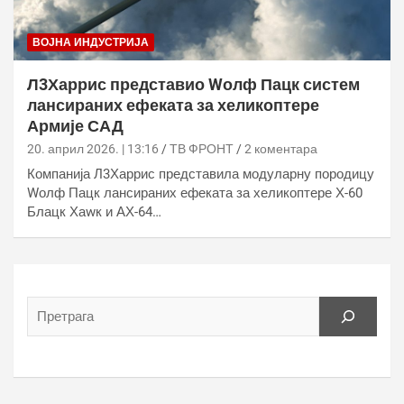
ВОЈНА ИНДУСТРИЈА
Л3Харрис представио Wолф Пацк систем
лансираних ефеката за хеликоптере
Армије САД
20. април 2026. | 13:16
ТВ ФРОНТ
2 коментара
Компанија Л3Харрис представила модуларну породицу
Wолф Пацк лансираних ефеката за хеликоптере Х-60
Блацк Хаwк и АХ-64…