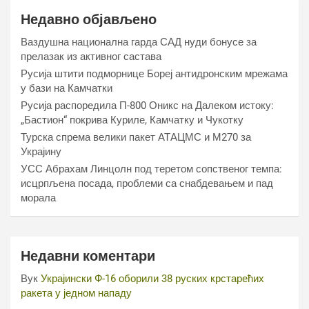
Недавно објављено
Ваздушна национална гарда САД нуди бонусе за
прелазак из активног састава
Русија штити подморнице Бореј антидронским мрежама
у бази на Камчатки
Русија распоредила П-800 Оникс на Далеком истоку:
„Бастион“ покрива Куриле, Камчатку и Чукотку
Турска спрема велики пакет АТАЦМС и М270 за
Украјину
УСС Абрахам Линцолн под теретом сопственог темпа:
исцрпљена посада, проблеми са снабдевањем и пад
морала
Недавни коментари
Вук
Украјински Ф-16 оборили 38 руских крстарећих
ракета у једном нападу