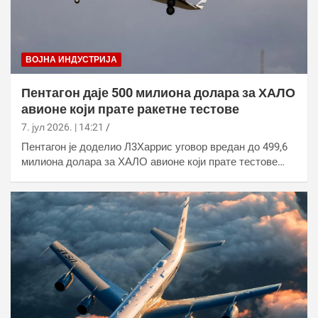
ВОЈНА ИНДУСТРИЈА
Пентагон даје 500 милиона долара за ХАЛО
авионе који прате ракетне тестове
7. јул 2026. | 14:21
Пентагон је доделио Л3Харрис уговор вредан до 499,6
милиона долара за ХАЛО авионе који прате тестове…