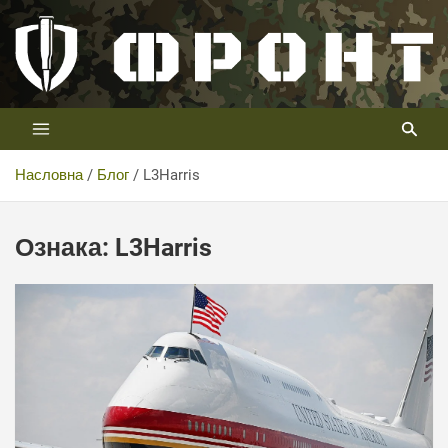
Скип
то
цонтент
Први војни канал у Србији
Телевизија ФРОНТ
Насловна
Блог
L3Harris
Ознака:
L3Harris