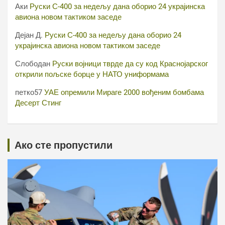
Аки
Руски С-400 за недељу дана оборио 24 украјинска
авиона новом тактиком заседе
Дејан Д.
Руски С-400 за недељу дана оборио 24
украјинска авиона новом тактиком заседе
Слободан
Руски војници тврде да су код Краснојарског
открили пољске борце у НАТО униформама
петко57
УАЕ опремили Мираге 2000 вођеним бомбама
Десерт Стинг
Ако сте пропустили